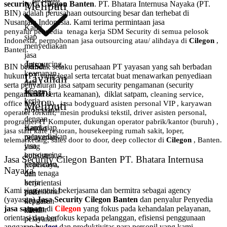
Meliputi
security
di
Cilegon Banten
. PT. Bhatara Internusa Nayaka (PT.
BIN) adalah perusahaan outsourcing besar dan terhebat di
Nusantara Indonesia. Kami terima permintaan jasa
Kami
penyalur
penyedia tenaga kerja SDM Security di semua pelosok
siap
Indonesia, permohonan jasa outsourcing atau/ alihdaya di
Cilegon
,
menyediakan
Banten.
jasa
Jasa
outsourcing,
BIN bertindak selaku perusahaan PT yayasan yang sah berbadan
keamanan,
hukum PT yang legal serta tercatat buat menawarkan penyediaan
Layanan
dan
serta penyaluran jasa satpam security pengamanan (security
Kami
tenaga
pengamanan serta keamanan), diklat satpam,
cleaning service,
kerja
Meliputi
office boy (OB) , jasa bodyguard asisten personal VIP , karyawan
profesional
operator forklift, mesin produksi tekstil, driver asisten personal,
dengan
programer IT Komputer, dukungan operator pabrik/kantor (buruh) ,
Kami siap
standar
jasa staff kafe restoran, housekeeping rumah sakit, loper,
menyediakan
pelayanan
telemarketing, sales door to door, deep collector di
Cilegon
, Banten.
jasa
yang
outsourcing,
konsisten,
Jasa Security Cilegon Banten PT. Bhatara Internusa
keamanan,
terpercaya,
Nayaka
dan tenaga
dan
kerja
berorientasi
Kami siap untuk bekerjasama dan bermitra sebagai agency
profesional
pada
(yayasan)
Jasa Security Cilegon Banten
dan penyalur Penyedia
dengan
kepuasan
jasa satpam
di
Cilegon
yang fokus pada kehandalan pelayanan,
standar
klien.
orientasi dan berfokus kepada pelanggan, efisiensi penggunaan
pelayanan
anggaran budget dan produktivitas para personil yang kami