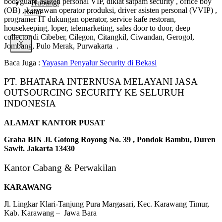
bodyguard asisten personal VIP, diklat satpam security , office boy
Hubungi
(OB) , karyawan operator produksi, driver asisten personal (VVIP) ,
Kami
programer IT dukungan operator, service kafe restoran,
housekeeping, loper, telemarketing, sales door to door, deep
collector di Cibeber, Cilegon, Citangkil, Ciwandan, Gerogol,
X
Jombang, Pulo Merak, Purwakarta .
Baca Juga :
Yayasan Penyalur Security di Bekasi
PT. BHATARA INTERNUSA MELAYANI JASA
OUTSOURCING SECURITY KE SELURUH
INDONESIA
ALAMAT KANTOR PUSAT
Graha BIN Jl. Gotong Royong No. 39 , Pondok Bambu, Duren
Sawit. Jakarta 13430
Kantor Cabang & Perwakilan
KARAWANG
Jl. Lingkar Klari-Tanjung Pura Margasari, Kec. Karawang Timur,
Kab. Karawang – Jawa Bara