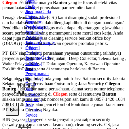
Staff
Diklat
Cilegon
serta di semuanya
Banten
yang terfocus di efektivitas
F&B
Gada
pemanfaatan budget perusahaan partner mitra kami.
Jasa
Pratama/Gada
Outsourcing
Utama
Tenaga cleaning service (CS ) kami disamping sudah profesional
Operator
Jasa
dan handal serta ahli sudah dilengkapi dibekali dengan pandangan/
Produksi
Pengamanan
Pendidikan kerja yang bagus maka dapat dipertanggung jawabkan
Jasa
(Security)
secara perform skill yang memumpuni serta moral etos kerja. Anda
Pelatihan
Event
dapat juga memesan jasa cleaning service berikut office boy
Satpam/Security
Jasa
(OB/OG) , loper serta karyawan operator produksi pabrik.
Diklat
General
Gada
PT. BIN siap menjadi perusahaan yayasan outsourcing (alihdaya)
Cleaning
Pratama/Gada
penyedia penyalur Sales Penjualan, Deep Collector,
Jasa
Telemarketing ,
Utama
Cleaning
Waiter Pelayan Kafe, IT Dukungan Operator, Karyawan Operator
Jasa
Sevice
Forklift di
Cilegon
serta di semuanya berlokasi di Banten.
Pengamanan
Event
Selanjutnya bagi buat anda yang butuh Jasa Satpam security Jakarta
(Security)
Artikel
Selatan yayasan Perusahaan Outsourcing
Jasa Security Cilegon
Event
Hubungi
Banten
atau daftar nama perusahaan, alamat serta nomor telephone
Jasa
Kami
penyedia jasa otusorcing di
Cilegon
serta di semuanya
Banten
General
silakan langsung kontak nomor telpon sah kami di 0857-1420-1684
Cleaning
/ 0813-1176-5117 atau pencet tombol kontribusi layanan konsumen
Jasa
PT. Bhatara Internusa Nayaka.
Cleaning
X
Sevice
BIN (yayasan) penyedia serta penyalur jasa satpam security
Event
(security pengamanan serta keamanan), cleaning servis- CS, jasa
Artikel