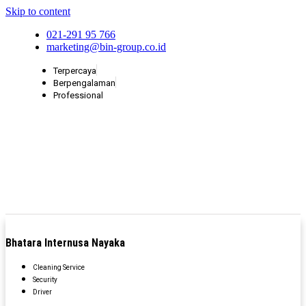
Skip to content
021-291 95 766
marketing@bin-group.co.id
Terpercaya
Berpengalaman
Professional
Bhatara Internusa Nayaka
Cleaning Service
Security
Driver