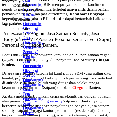
Jasa
yang
terjunkan di lokasi kerja. BIN mempunyai memiliki komitmen
Outsourcing
konsisten,
penuh untuk jadi partner/mitra terhebat upaya anda dalam bagian
Security/
terpercaya,
pemasokan/penyaluran jasa outsourcing. Kami bakal lengkapi
Satpam
dan
kepentingan perusahaan PT anda biar dapat bertambah baik kembali
Jasa
berorientasi
lagi pada usaha.
Outsourcing
pada
Cleaning
kepuasan
Penawaran di Bagian: Jasa Satpam Security, Jasa
Service
klien.
Jasa
Bodyguard VVIP Asisten Personal serta Driver (Supir)
Jasa
Outsourcing
Personal di Cilegon Banten.
Outsourcing
Office
Security/
Boy
Focus inti (khusus) penawaran kami adalah PT perusahaan “agen”
Satpam
(OB)
(yayasan) outsourcing penyedia
penyalur
Jasa Security Cilegon
Jasa
Jasa
Banten
.
Outsourcing
Outsourcing
Cleaning
Driver
Di area jasa security
satpam
ini kami punya SDM yang paling oke,
Service
Jasa
handal, profesional, good looking , bodi postur yang baik serta baik
Jasa
Outsourcing
di attitude serta moral buruh yang ditugaskan selaku tenaga
Outsourcing
Staff
keamanan pengamanan (Satpam) di lokasi
Cilegon
, Banten.
Office
Admin
Boy
Jasa
Apabila anda membutuhkan kerjasama/
kemitraan
dengan yayasan
(OB)
Outsourcing
atau perusahaan
outsourcing security
/satpam di
Banten
yang
Jasa
Staff
berperan sebagai perusahaan penyalur
agen
penyedia jasa satpam
Outsourcing
Front
security, satpam penjaga kantor, perumahan (residensial) , Gedung
Driver
Office
tingkat
, rumah hunian (housing)
, ruko, perkebunan, rumah sakit
,