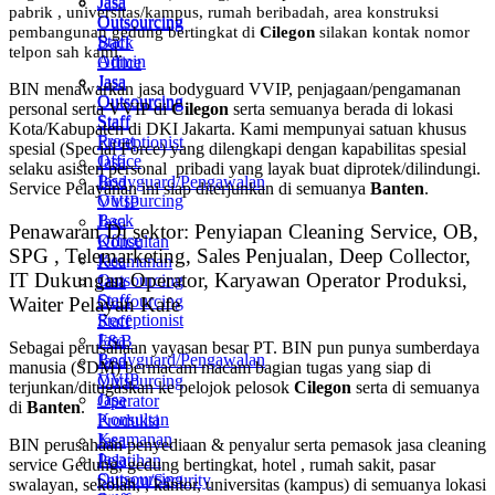
Jasa
Jasa
pabrik
, universitas/kampus, rumah beribadah, area konstruksi
Outsourcing
Outsourcing
pembangunan gedung bertingkat di
Cilegon
silakan kontak nomor
Staff
Back
telpon sah kami.
Admin
Office
Jasa
Jasa
BIN menawarkan jasa bodyguard VVIP, penjagaan/pengamanan
Outsourcing
Outsourcing
personal serta VVIP di
Cilegon
serta semuanya berada di lokasi
Staff
Staff
Kota/Kabupaten di DKI Jakarta. Kami mempunyai satuan khusus
Front
Receptionist
spesial (Special Force) yang dilengkapi dengan kapabilitas spesial
Office
Jasa
selaku asisten personal pribadi yang layak buat diprotek/dilindungi.
Jasa
Bodyguard/Pengawalan
Service Pelayanan ini siap diterjunkan di semuanya
Banten
.
Outsourcing
VVIP
Back
Jasa
Penawaran Di sektor: Penyiapan Cleaning Service, OB,
Office
Konsultan
SPG , Telemarketing, Sales Penjualan, Deep Collector,
Jasa
Keamanan
IT Dukungan Operator, Karyawan Operator Produksi,
Outsourcing
Jasa
Staff
Outsourcing
Waiter Pelayan Kafe
Receptionist
Staff
Jasa
F&B
Sebagai perusahaan yayasan besar PT. BIN pun punya sumberdaya
Bodyguard/Pengawalan
Jasa
manusia (SDM) bermacam macam bagian tugas yang siap di
VVIP
Outsourcing
terjunkan/ditugaskan ke pelojok pelosok
Cilegon
serta di semuanya
Jasa
Operator
di
Banten
.
Konsultan
Produksi
Keamanan
Jasa
BIN perusahaan penyediaan & penyalur serta pemasok jasa cleaning
Jasa
Pelatihan
service Gedung, gedung bertingkat, hotel , rumah sakit, pasar
Outsourcing
Satpam/Security
swalayan, sekolah, , kantor, universitas (kampus) di semuanya lokasi