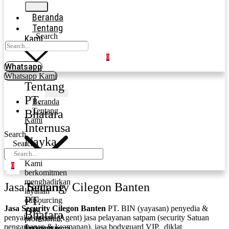
Beranda
Tentang
Search
Kami
0
Whatsapp
Whatsapp Kami
Tentang
PT.
Beranda
Tentang
Bhatara
Kami
Internusa
Search
Nayka
Search
Kami
0
berkomitmen
menghadirkan
Jasa Security Cilegon Banten
Tentang
layanan
PT.
outsourcing
Jasa Security Cilegon Banten
PT. BIN (yayasan) penyedia &
yang
Bhatara
penyalur agensi (Agent) jasa pelayanan satpam (security Satuan
profesional,
Internusa
pengamanan & keamanan), jasa bodyguard VIP, diklat
terpercaya,