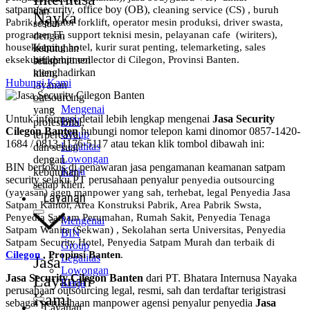
satpam/security, office boy (OB),
cleaning service (CS) ,
buruh
dan
Nayka
Pabrik, operator forklift, operator mesin produksi, driver swasta,
sesuai
programer IT, support teknisi mesin, pelayanan cafe (wiriters),
dengan
Kami
housekeeping hotel, kurir surat penting, telemarketing, sales
kebutuhan
berkomitmen
eksekutif, debpt collector di Cilegon, Provinsi Banten.
setiap
menghadirkan
klien.
Hubungi Kami
layanan
outsourcing
Mengenai
yang
Untuk informasi detail lebih lengkap mengenai
Jasa Security
BIN
profesional,
Cilegon Banten
hubungi nomor telepon kami dinomor 0857-1420-
Group
terpercaya,
1684 / 0813-1176-5117 atau tekan klik tombol dibawah ini:
Legalitas
dan sesuai
Lowongan
dengan
BIN berfokus di penawaran jasa pengamanan keamanan satpam
Kerja
kebutuhan
security selaku PT perusahaan penyalur
penyedia
outsourcing
setiap klien.
(yayasan) agen manpower yang sah, terhebat
, legal
Penyedia Jasa
Layanan
Satpam Kantor, Area Konstruksi Pabrik, Area Pabrik Swsta,
Penyedia Satpam Perumahan, Rumah Sakit,
Penyedia Tenaga
Mengenai
Satpam Wanita (Sekwan) ,
Sekolahan serta Universitas, Penyedia
BIN
Satpam Security Hotel, Penyedia Satpam Murah dan terbaik di
Group
Cilegon
,
Propinsi Banten
.
Legalitas
Jasa
Lowongan
Layanan
Jasa Security Cilegon Banten
dari PT. Bhatara Internusa Nayaka
Kerja
perusahaan outsourcing legal, resmi, sah dan terdaftar terigistrasi
Kami
sebagai perusahaan manpower agensi penyalur penyedia
Jasa
Layanan