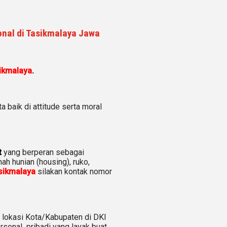
onal di Tasikmalaya Jawa
ikmalaya
.
a baik di attitude serta moral
t
yang berperan sebagai
mah hunian (housing)
, ruko,
sikmalaya
silakan kontak nomor
 lokasi Kota/Kabupaten di DKI
rsonal pribadi yang layak buat