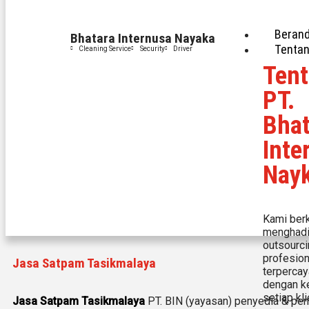
Beran
Bhatara Internusa Nayaka
Tentan
Cleaning Service
Security
Driver
Ten
PT.
Bhat
Inte
Nay
Kami ber
menghadi
outsourci
profesion
Jasa Satpam Tasikmalaya
terpercay
dengan k
setiap kli
Jasa Satpam Tasikmalaya
PT. BIN (yayasan) penyedia & pen