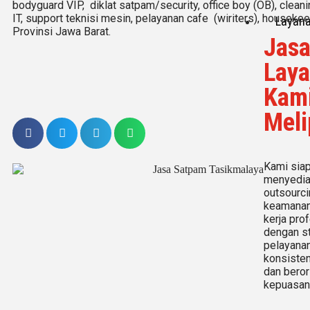
bodyguard VIP, diklat satpam/security, office boy (OB),
cleani
IT, support teknisi mesin, pelayanan cafe (wiriters), housekeep
Layan
Provinsi Jawa Barat.
Jas
Lay
Kam
Meli
Kami sia
menyedia
outsourci
keamanan
kerja pro
dengan s
pelayana
konsisten
dan beror
kepuasan 