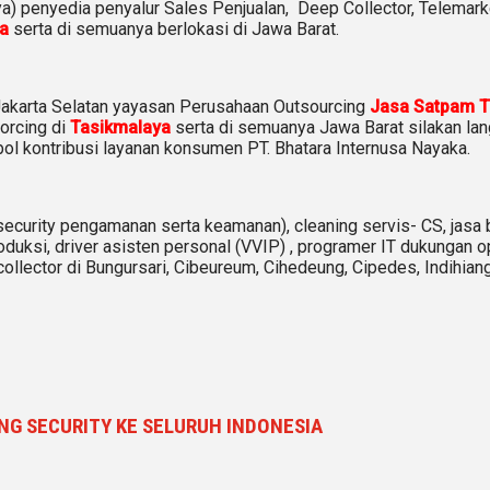
ya) penyedia penyalur Sales Penjualan, Deep Collector,
Telemarke
a
serta di semuanya berlokasi di Jawa Barat.
 Jakarta Selatan yayasan Perusahaan Outsourcing
Jasa Satpam T
orcing di
Tasikmalaya
serta di semuanya Jawa Barat silakan la
 kontribusi layanan konsumen PT. Bhatara Internusa Nayaka.
security pengamanan serta keamanan), cleaning servis- CS, jasa 
roduksi, driver asisten personal (VVIP) , programer IT dukungan op
 collector di Bungursari, Cibeureum, Cihedeung, Cipedes, Indihi
NG SECURITY KE SELURUH INDONESIA