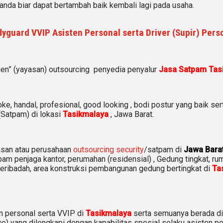
anda biar dapat bertambah baik kembali lagi pada usaha.
yguard VVIP Asisten Personal serta Driver (Supir) Pers
gen” (yayasan) outsourcing penyedia
penyalur
Jasa Satpam Tas
e, handal, profesional, good looking , bodi postur yang baik sert
Satpam) di lokasi
Tasikmalaya
, Jawa Barat.
san atau perusahaan
outsourcing security
/satpam di
Jawa Bara
am penjaga kantor, perumahan (residensial) , Gedung tingkat
, ru
beribadah, area konstruksi pembangunan gedung bertingkat di
Ta
 personal serta VVIP di
Tasikmalaya
serta semuanya berada di
) yang dilengkapi dengan kapabilitas spesial selaku asisten pe