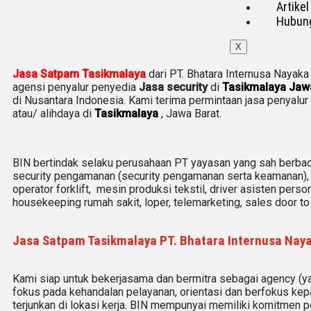
Artikel
Hubung
X
Jasa Satpam Tasikmalaya
dari PT. Bhatara Internusa Nayaka
agensi penyalur penyedia
Jasa security
di
Tasikmalaya
Jawa
di Nusantara Indonesia. Kami terima permintaan jasa
penyalur
atau/ alihdaya di
Tasikmalaya
, Jawa Barat.
BIN bertindak selaku perusahaan PT yayasan yang sah berbad
security pengamanan (security pengamanan serta keamanan),
operator forklift, mesin produksi tekstil, driver asisten perso
housekeeping rumah sakit, loper, telemarketing, sales door to
Jasa Satpam Tasikmalaya PT. Bhatara Internusa Nay
Kami siap untuk bekerjasama dan bermitra sebagai agency (
fokus pada kehandalan pelayanan, orientasi dan berfokus kep
terjunkan di lokasi kerja. BIN mempunyai memiliki komitmen 