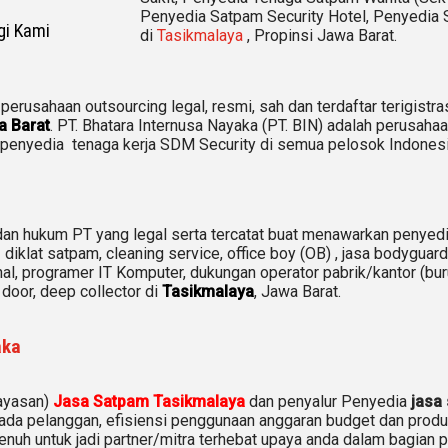
Penyedia Satpam Security Hotel, Penyedia 
i Kami
di
Tasikmalaya
, Propinsi Jawa Barat.
 perusahaan outsourcing legal, resmi, sah dan terdaftar terigis
 Barat
. PT. Bhatara Internusa Nayaka (PT. BIN) adalah perusaha
penyedia tenaga kerja SDM Security di semua pelosok Indonesi
an hukum PT yang legal serta tercatat buat menawarkan penyedi
 diklat satpam,
cleaning service,
office boy (OB) , jasa bodyguar
nal, programer IT Komputer, dukungan operator pabrik/kantor (buruh
 door, deep collector di
Tasikmalaya
, Jawa Barat.
aka
yayasan)
Jasa Satpam Tasikmalaya
dan penyalur Penyedia
jasa
ada pelanggan, efisiensi penggunaan anggaran budget dan produk
penuh untuk jadi partner/mitra terhebat upaya anda dalam bagian