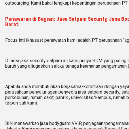
outsourcing. Kami bakal lengkapi kepentingan perusahaan PT 
Penawaran di Bagian: Jasa Satpam Security, Jasa Bod
Barat.
Focus inti (khusus) penawaran kami adalah PT perusahaan “a
Di area jasa security
satpam
ini kami punya SDM yang paling ok
buruh yang ditugaskan selaku tenaga keamanan pengamanan (
Apabila anda membutuhkan kerjasama/
kemitraan
dengan yaya
perusahaan penyalur
agen
penyedia jasa satpam security, satp
perkebunan, rumah sakit
, pabrik
, universitas/kampus, rumah 
telpon sah kami.
BIN menawarkan jasa bodyguard VVIP, penjagaan/pengamanan
Jakarta. Kami mempunyai satuan khusus spesial (Special Force