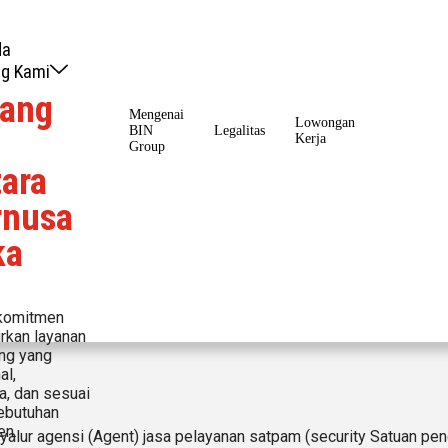
da
g Kami
tang
Mengenai
Lowongan
BIN
Legalitas
Kerja
Group
ara
rnusa
ka
komitmen
rkan layanan
ng yang
al,
a, dan sesuai
ebutuhan
en.
yalur agensi (Agent) jasa pelayanan satpam (security Satuan pe