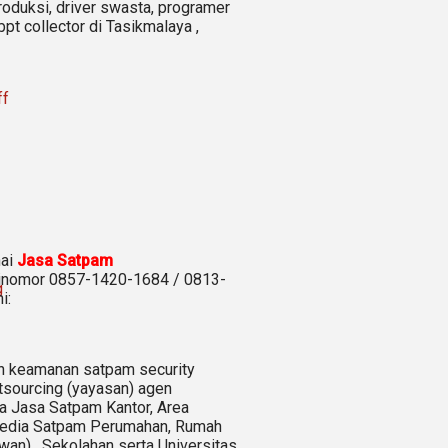
produksi, driver swasta, programer
bpt collector di Tasikmalaya ,
ff
nai
Jasa Satpam
dinomor 0857-1420-1684 / 0813-
g
i:
n keamanan satpam security
sourcing (yayasan) agen
 Jasa Satpam Kantor, Area
nyedia Satpam Perumahan, Rumah
an) ,
Sekolahan serta Universitas,