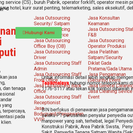
ng service (CS) ,
buruh Pabrik, operator forklift, operator mesin 
ing hotel, kurir surat penting, telemarketing, sales eksekutif, de
an
a
Jasa Outsourcing
Jasa Konsultan
Security/ Satpam
Keamanan
anan
Jasa Outsourcing
Jasa Outsourcing Sta
Hubungi Kami
Cleaning Service
F&B
i
Jasa Outsourcing
Jasa Outsourcing
Office Boy (OB)
Operator Produksi
puti
Jasa Outsourcing
Jasa Pelatihan
Driver
Satpam/Security
Jasa Outsourcing Staff
Diklat Gada
Admin
Pratama/Gada Utama
p
Jasa Outsourcing Staff
Jasa Pengamanan
kan jasa
Untuk informasi detail lebih lengkap menge
Front Office
(Security) Event
ng,
Tasikmalaya
hubungi nomor telepon kami 
Jasa Outsourcing Back
Jasa General Cleanin
, dan tenaga
1176-5117 atau tekan klik tombol dibawah in
Office
Jasa Cleaning Sevice
fesional
Jasa Outsourcing Staff
Event
tandar
Receptionist
n yang
Jasa
BIN berfokus di penawaran jasa pengamana
, terpercaya,
Bodyguard/Pengawalan
selaku PT perusahaan penyalur
penyedia
out
ientasi pada
VVIP
manpower yang sah, terhebat
, legal
Penyedia
klien.
Konstruksi Pabrik, Area Pabrik Swsta, Pe
Sakit,
Penyedia Tenaga Satpam Wanita (Sekw