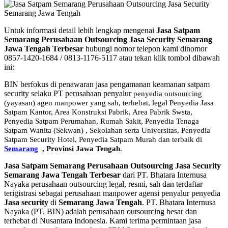
Untuk informasi detail lebih lengkap mengenai
Jasa Satpam
Semarang Perusahaan Outsourcing Jasa Security Semarang
Jawa Tengah Terbesar
hubungi nomor telepon kami dinomor
0857-1420-1684 / 0813-1176-5117 atau tekan klik tombol dibawah
ini:
BIN berfokus di penawaran jasa pengamanan keamanan satpam
security selaku PT perusahaan penyalur
penyedia
outsourcing
(yayasan) agen manpower yang sah, terhebat
, legal
Penyedia Jasa
Satpam Kantor, Area Konstruksi Pabrik, Area Pabrik Swsta,
Penyedia Satpam Perumahan, Rumah Sakit,
Penyedia Tenaga
Satpam Wanita (Sekwan) ,
Sekolahan serta Universitas, Penyedia
Satpam Security Hotel, Penyedia Satpam Murah dan terbaik di
Semarang
,
Provinsi Jawa Tengah
.
Jasa Satpam Semarang Perusahaan Outsourcing Jasa Security
Semarang Jawa Tengah Terbesar
dari PT. Bhatara Internusa
Nayaka perusahaan outsourcing legal, resmi, sah dan terdaftar
terigistrasi sebagai perusahaan manpower agensi penyalur penyedia
Jasa security
di
Semarang Jawa Tengah
. PT. Bhatara Internusa
Nayaka (PT. BIN) adalah perusahaan outsourcing besar dan
terhebat di Nusantara Indonesia. Kami terima permintaan jasa