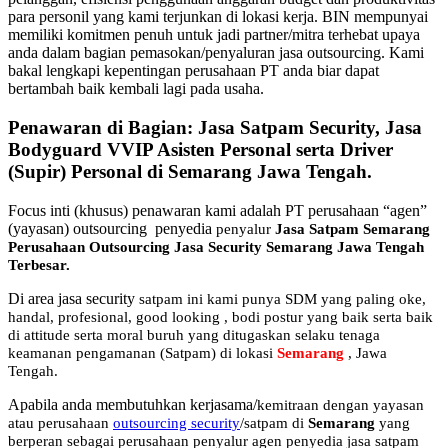
para personil yang kami terjunkan di lokasi kerja. BIN mempunyai
memiliki komitmen penuh untuk jadi partner/mitra terhebat upaya
anda dalam bagian pemasokan/penyaluran jasa outsourcing. Kami
bakal lengkapi kepentingan perusahaan PT anda biar dapat
bertambah baik kembali lagi pada usaha.
Penawaran di Bagian: Jasa Satpam Security, Jasa
Bodyguard VVIP Asisten Personal serta Driver
(Supir) Personal di Semarang Jawa Tengah.
Focus inti (khusus) penawaran kami adalah PT perusahaan “agen”
(yayasan) outsourcing penyedia
penyalur
Jasa Satpam Semarang
Perusahaan Outsourcing Jasa Security Semarang Jawa Tengah
Terbesar
.
Di area jasa security
satpam
ini kami punya SDM yang paling oke,
handal, profesional, good looking , bodi postur yang baik serta baik
di attitude serta moral buruh yang ditugaskan selaku tenaga
keamanan pengamanan (Satpam) di lokasi
Semarang
, Jawa
Tengah.
Apabila anda membutuhkan kerjasama/
kemitraan
dengan yayasan
atau perusahaan
outsourcing security
/satpam di
Semarang
yang
berperan sebagai perusahaan penyalur
agen
penyedia jasa satpam