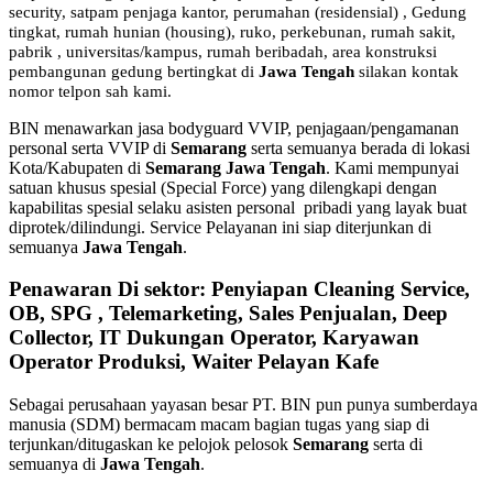
security, satpam penjaga kantor, perumahan (residensial) , Gedung
tingkat
, rumah hunian (housing)
, ruko, perkebunan, rumah sakit
,
pabrik
, universitas/kampus, rumah beribadah, area konstruksi
pembangunan gedung bertingkat di
Jawa Tengah
silakan kontak
nomor telpon sah kami.
BIN menawarkan jasa bodyguard VVIP, penjagaan/pengamanan
personal serta VVIP di
Semarang
serta semuanya berada di lokasi
Kota/Kabupaten di
Semarang Jawa Tengah
. Kami mempunyai
satuan khusus spesial (Special Force) yang dilengkapi dengan
kapabilitas spesial selaku asisten personal pribadi yang layak buat
diprotek/dilindungi. Service Pelayanan ini siap diterjunkan di
semuanya
Jawa Tengah
.
Penawaran Di sektor: Penyiapan Cleaning Service,
OB, SPG , Telemarketing, Sales Penjualan, Deep
Collector, IT Dukungan Operator, Karyawan
Operator Produksi, Waiter Pelayan Kafe
Sebagai perusahaan yayasan besar PT. BIN pun punya sumberdaya
manusia (SDM) bermacam macam bagian tugas yang siap di
terjunkan/ditugaskan ke pelojok pelosok
Semarang
serta di
semuanya di
Jawa Tengah
.