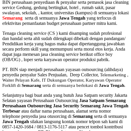
BIN perusahaan penyediaan & penyalur serta pemasok jasa cleaning
service Gedung, gedung bertingkat, hotel , rumah sakit, pasar
swalayan, sekolah, , kantor, universitas (kampus) di semuanya lokasi
Semarang
serta di semuanya
Jawa Tengah
yang terfocus di
efektivitas pemanfaatan budget perusahaan partner mitra kami.
Tenaga cleaning service (CS ) kami disamping sudah profesional
dan handal serta ahli sudah dilengkapi dibekali dengan pandangan/
Pendidikan kerja yang bagus maka dapat dipertanggung jawabkan
secara perform skill yang memumpuni serta moral etos kerja. Anda
dapat juga memesan jasa cleaning service berikut office boy
(OB/OG) , loper serta karyawan operator produksi pabrik.
PT. BIN siap menjadi perusahaan yayasan outsourcing (alihdaya)
penyedia penyalur Sales Penjualan, Deep Collector,
Telemarketing ,
Waiter Pelayan Kafe, IT Dukungan Operator, Karyawan Operator
Forklift di
Semarang
serta di semuanya berlokasi di
Jawa Tengah
.
Selanjutnya bagi buat anda yang butuh Jasa Satpam security Jakarta
Selatan yayasan Perusahaan Outsourcing
Jasa Satpam Semarang
Perusahaan Outsourcing Jasa Security Semarang Jawa Tengah
Terbesar
atau daftar nama perusahaan, alamat serta nomor
telephone penyedia jasa otusorcing di
Semarang
serta di semuanya
Jawa Tengah
silakan langsung kontak nomor telpon sah kami di
0857-1420-1684 / 0813-1176-5117 atau pencet tombol kontribusi