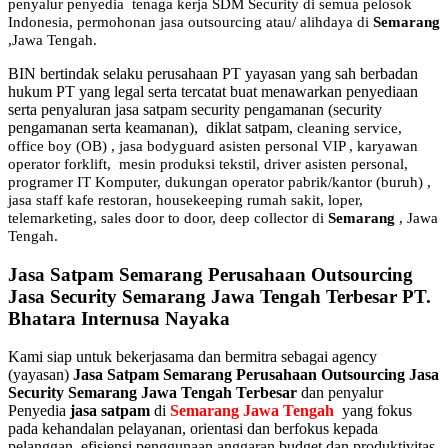
penyalur
penyedia tenaga kerja SDM Security di semua pelosok
Indonesia, permohonan jasa outsourcing atau/ alihdaya di
Semarang
,Jawa Tengah.
BIN bertindak selaku perusahaan PT yayasan yang sah berbadan
hukum PT yang legal serta tercatat buat menawarkan penyediaan
serta penyaluran jasa satpam security pengamanan (security
pengamanan serta keamanan), diklat satpam,
cleaning service,
office boy (OB) , jasa bodyguard asisten personal VIP , karyawan
operator forklift, mesin produksi tekstil, driver asisten personal,
programer IT Komputer, dukungan operator pabrik/kantor (buruh) ,
jasa staff kafe restoran, housekeeping rumah sakit, loper,
telemarketing, sales door to door, deep collector di
Semarang
, Jawa
Tengah.
Jasa Satpam Semarang Perusahaan Outsourcing
Jasa Security Semarang Jawa Tengah Terbesar PT.
Bhatara Internusa Nayaka
Kami siap untuk bekerjasama dan bermitra sebagai agency
(yayasan)
Jasa Satpam Semarang Perusahaan Outsourcing Jasa
Security Semarang Jawa Tengah Terbesar
dan penyalur
Penyedia
jasa satpam
di
Semarang Jawa Tengah
yang fokus
pada kehandalan pelayanan, orientasi dan berfokus kepada
pelanggan, efisiensi penggunaan anggaran budget dan produktivitas