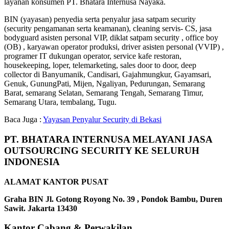
layanan konsumen PT. Bhatara Internusa Nayaka.
BIN (yayasan) penyedia serta penyalur jasa satpam security
(security pengamanan serta keamanan), cleaning servis- CS, jasa
bodyguard asisten personal VIP, diklat satpam security , office boy
(OB) , karyawan operator produksi, driver asisten personal (VVIP) ,
programer IT dukungan operator, service kafe restoran,
housekeeping, loper, telemarketing, sales door to door, deep
collector di Banyumanik, Candisari, Gajahmungkur, Gayamsari,
Genuk, GunungPati, Mijen, Ngaliyan, Pedurungan, Semarang
Barat, semarang Selatan, Semarang Tengah, Semarang Timur,
Semarang Utara, tembalang, Tugu.
Baca Juga :
Yayasan Penyalur Security di Bekasi
PT. BHATARA INTERNUSA MELAYANI JASA
OUTSOURCING SECURITY KE SELURUH
INDONESIA
ALAMAT KANTOR PUSAT
Graha BIN Jl. Gotong Royong No. 39 , Pondok Bambu, Duren
Sawit. Jakarta 13430
Kantor Cabang & Perwakilan