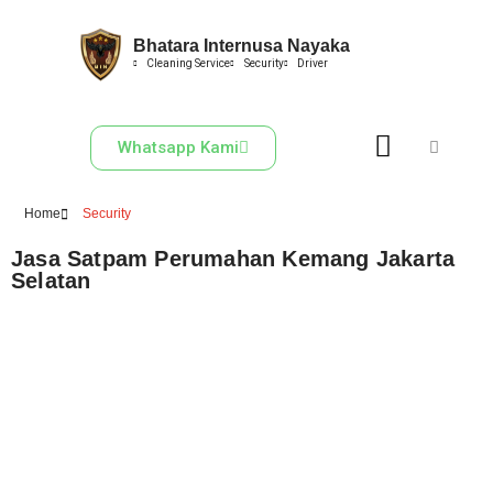
Bhatara Internusa Nayaka
Skip
Cleaning Service
Security
Driver
to
content
Whatsapp Kami
Home
Security
Jasa Satpam Perumahan Kemang Jakarta
Selatan