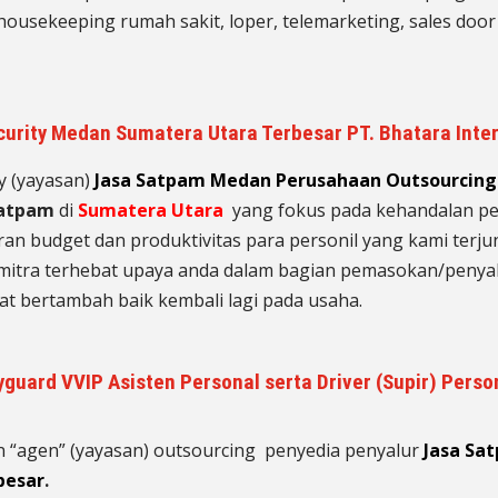
 housekeeping rumah sakit, loper, telemarketing, sales door 
rity Medan Sumatera Utara Terbesar PT. Bhatara Inte
y (yayasan)
Jasa Satpam Medan Perusahaan Outsourcing 
satpam
di
Sumatera Utara
yang fokus pada kehandalan pel
 budget dan produktivitas para personil yang kami terjunk
mitra terhebat upaya anda dalam bagian pemasokan/penyal
t bertambah baik kembali lagi pada usaha.
guard VVIP Asisten Personal serta Driver (Supir) Pers
n “agen” (yayasan) outsourcing penyedia
penyalur
Jasa Sa
besar
.