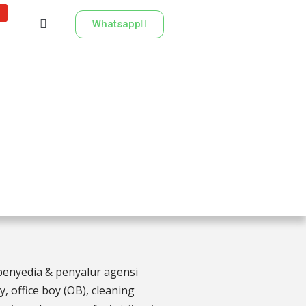
Whatsapp
penyedia & penyalur agensi
, office boy (OB),
cleaning