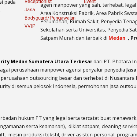
si pada
Receptionist
Event
agen manpower yang sah, terhebat
, legal
.
Jasa
Area Konstruksi Pabrik, Area Pabrik Sws
Bodyguard/Pengawalan
Perumahan, Rumah Sakit,
Penyedia Tenag
VVIP
Sekolahan serta Universitas, Penyedia Sa
Satpam Murah dan terbaik di
Medan
,
Pr
i
urity Medan Sumatera Utara Terbesar
dari PT. Bhatara 
 sebagai perusahaan manpower agensi penyalur penyedia
Jasa
h perusahaan outsourcing besar dan terhebat di Nusantara 
rity di semua pelosok Indonesia, permohonan jasa outsour
rbadan hukum PT yang legal serta tercatat buat menawark
pengamanan serta keamanan), diklat satpam,
cleaning servic
ift, mesin produksi tekstil, driver asisten personal, prog