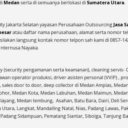
di
Medan
serta di semuanya berlokasi di
Sumatera Utara
.
ity Jakarta Selatan yayasan Perusahaan Outsourcing
Jasa 
besar
atau daftar nama perusahaan, alamat serta nomor te
silakan langsung kontak nomor telpon sah kami di 0857-14
Internusa Nayaka.
ty (security pengamanan serta keamanan), cleaning servis- 
aryawan operator produksi, driver asisten personal (VVIP) ,
g, sales door to door, deep collector di Medan Amplas, Med
Johor, Medan Kota, Medan Labuhan, Medan Maimun, Medan
layang, Medan tembung, Asahan, Batu Bara, Dairi, Deli S
Utara, Langkat, Mandailing Natal, Nias, Padang Lawas, Pa
, Padang Sidampuan, Pematang Siantar, Sibolga, Tanjung Bal