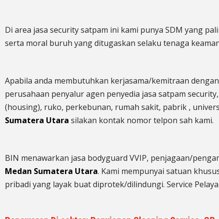
Di area jasa security
satpam
ini kami punya SDM yang paling
serta moral buruh yang ditugaskan selaku tenaga keama
Apabila anda membutuhkan kerjasama/
kemitraan
dengan
perusahaan penyalur
agen
penyedia jasa satpam security,
(housing)
, ruko, perkebunan, rumah sakit
, pabrik
, univer
Sumatera Utara
silakan kontak nomor telpon sah kami.
BIN menawarkan jasa bodyguard VVIP, penjagaan/pengam
Medan Sumatera Utara
. Kami mempunyai satuan khusus s
pribadi yang layak buat diprotek/dilindungi. Service Pelay