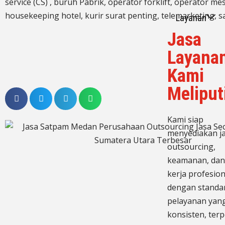
service (CS) ,
buruh Pabrik, operator forklift, operator mes
housekeeping hotel, kurir surat penting, telemarketing, sa
Layanan
Jasa
Layana
Kami
Meliput
Kami siap
menyediakan j
outsourcing,
keamanan, dan
kerja profesion
dengan standa
pelayanan yan
konsisten, terp