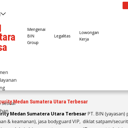
i
g
Mengenai
Lowongan
tara
BIN
Legalitas
Kerja
Group
sa
tmen
layanan
ang
urity Medan Sumatera Utara Terbesar
n sesuai
uhan
urity Medan Sumatera Utara Terbesar
PT. BIN (yayasan) 
n & keamanan), jasa bodyguard VIP, diklat satpam/security