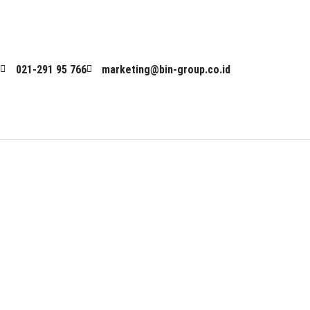
Skip
to
021-291 95 766
marketing@bin-group.co.id
content