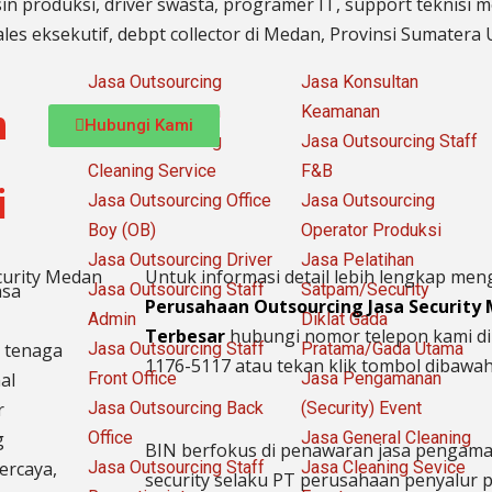
in produksi, driver swasta, programer IT, support teknisi me
les eksekutif, debpt collector di Medan, Provinsi Sumatera 
Jasa Outsourcing
Jasa Konsultan
Security/ Satpam
Keamanan
n
Hubungi Kami
Jasa Outsourcing
Jasa Outsourcing Staff
Cleaning Service
F&B
i
Jasa Outsourcing Office
Jasa Outsourcing
Boy (OB)
Operator Produksi
Jasa Outsourcing Driver
Jasa Pelatihan
Untuk informasi detail lebih lengkap me
asa
Jasa Outsourcing Staff
Satpam/Security
Perusahaan Outsourcing Jasa Security
Admin
Diklat Gada
Terbesar
hubungi nomor telepon kami di
 tenaga
Jasa Outsourcing Staff
Pratama/Gada Utama
1176-5117 atau tekan klik tombol dibawah 
al
Front Office
Jasa Pengamanan
r
Jasa Outsourcing Back
(Security) Event
g
Office
Jasa General Cleaning
BIN berfokus di penawaran jasa penga
ercaya,
Jasa Outsourcing Staff
Jasa Cleaning Sevice
security selaku PT perusahaan penyalur
p