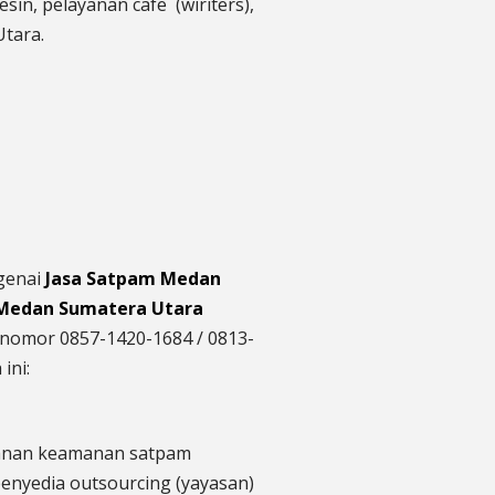
sin, pelayanan cafe (wiriters),
Utara.
ngenai
Jasa Satpam Medan
 Medan Sumatera Utara
nomor 0857-1420-1684 / 0813-
ini:
manan keamanan satpam
enyedia
outsourcing (yayasan)