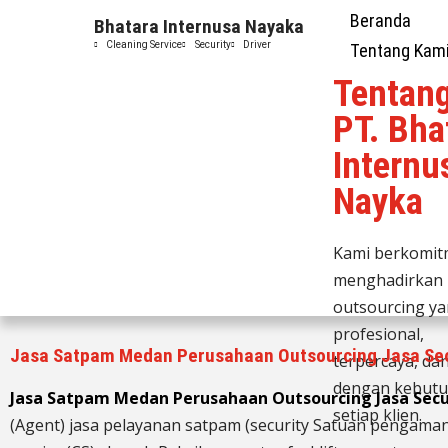
Beranda
Bhatara Internusa Nayaka
Cleaning Service
Security
Driver
Tentang Kam
Tentan
PT. Bha
Internu
Nayka
Kami berkomi
menghadirkan 
outsourcing y
profesional,
Jasa Satpam Medan Perusahaan Outsourcing Jasa Sec
terpercaya, da
dengan kebut
Jasa Satpam Medan Perusahaan Outsourcing Jasa Sec
setiap klien.
(Agent) jasa pelayanan satpam (security Satuan pengamana