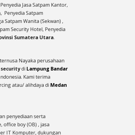
Penyedia Jasa Satpam Kantor,
ta, Penyedia Satpam
a Satpam Wanita (Sekwan) ,
tpam Security Hotel, Penyedia
ovinsi Sumatera Utara
.
Internusa Nayaka perusahaan
 security
di
Lampung Bandar
Indonesia. Kami terima
cing atau/ alihdaya di
Medan
an penyediaan serta
e,
office boy (OB) , jasa
ramer IT Komputer, dukungan