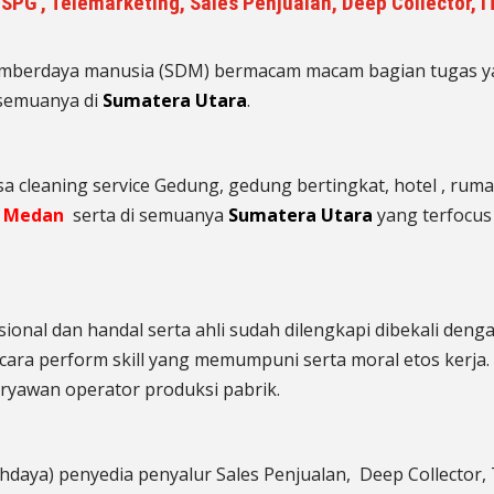
SPG , Telemarketing, Sales Penjualan, Deep Collector, 
umberdaya manusia (SDM) bermacam macam bagian tugas ya
 semuanya di
Sumatera Utara
.
 cleaning service Gedung, gedung bertingkat, hotel , rumah
i
Medan
serta di semuanya
Sumatera Utara
yang terfocus 
sional dan handal serta ahli sudah dilengkapi dibekali den
ara perform skill yang memumpuni serta moral etos kerja.
karyawan operator produksi pabrik.
hdaya) penyedia penyalur Sales Penjualan, Deep Collector,