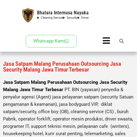
Bhatara Internusa Nayaka
Skip
Cleaning Service
Security
Driver
to
content
Whatsapp Kami
Jasa Satpam Malang Perusahaan Outsourcing Jasa
Security Malang Jawa Timur Terbesar
Jasa Satpam Malang Perusahaan Outsourcing Jasa Security
Malang Jawa Timur Terbesar
PT. BIN (yayasan) penyedia &
penyalur agensi (Agent) jasa pelayanan satpam (security Satuan
pengamanan & keamanan), jasa bodyguard VIP, diklat
satpam/security, office boy (OB),
cleaning service (CS) ,
buruh
Pabrik, operator forklift, operator mesin produksi, driver swasta,
programer IT, support teknisi mesin, pelayanan cafe (wiriters),
housekeeping hotel, kurir surat penting, telemarketing, sales