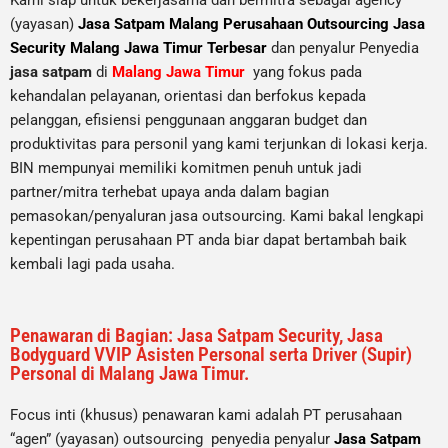
Kami siap untuk bekerjasama dan bermitra sebagai agency
(yayasan)
Jasa Satpam Malang Perusahaan Outsourcing Jasa
Security Malang Jawa Timur Terbesar
dan penyalur Penyedia
jasa satpam
di
Malang Jawa Timur
yang fokus pada
kehandalan pelayanan, orientasi dan berfokus kepada
pelanggan, efisiensi penggunaan anggaran budget dan
produktivitas para personil yang kami terjunkan di lokasi kerja.
BIN mempunyai memiliki komitmen penuh untuk jadi
partner/mitra terhebat upaya anda dalam bagian
pemasokan/penyaluran jasa outsourcing. Kami bakal lengkapi
kepentingan perusahaan PT anda biar dapat bertambah baik
kembali lagi pada usaha.
Penawaran di Bagian: Jasa Satpam Security, Jasa
Bodyguard VVIP Asisten Personal serta Driver (Supir)
Personal di Malang Jawa Timur.
Focus inti (khusus) penawaran kami adalah PT perusahaan
“agen” (yayasan) outsourcing penyedia
penyalur
Jasa Satpam