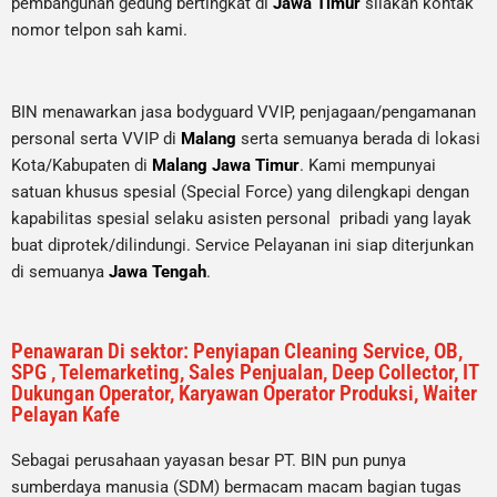
pembangunan gedung bertingkat di
Jawa Timur
silakan kontak
nomor telpon sah kami.
BIN menawarkan jasa bodyguard VVIP, penjagaan/pengamanan
personal serta VVIP di
Malang
serta semuanya berada di lokasi
Kota/Kabupaten di
Malang Jawa Timur
. Kami mempunyai
satuan khusus spesial (Special Force) yang dilengkapi dengan
kapabilitas spesial selaku asisten personal pribadi yang layak
buat diprotek/dilindungi. Service Pelayanan ini siap diterjunkan
di semuanya
Jawa Tengah
.
Penawaran Di sektor: Penyiapan Cleaning Service, OB,
SPG , Telemarketing, Sales Penjualan, Deep Collector, IT
Dukungan Operator, Karyawan Operator Produksi, Waiter
Pelayan Kafe
Sebagai perusahaan yayasan besar PT. BIN pun punya
sumberdaya manusia (SDM) bermacam macam bagian tugas