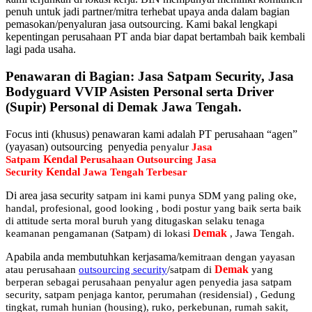
penuh untuk jadi partner/mitra terhebat upaya anda dalam bagian
pemasokan/penyaluran jasa outsourcing. Kami bakal lengkapi
kepentingan perusahaan PT anda biar dapat bertambah baik kembali
lagi pada usaha.
Penawaran di Bagian: Jasa Satpam Security, Jasa
Bodyguard VVIP Asisten Personal serta Driver
(Supir) Personal di Demak Jawa Tengah.
Focus inti (khusus) penawaran kami adalah PT perusahaan “agen”
(yayasan) outsourcing penyedia
penyalur
Jasa
Kendal
Satpam
Perusahaan Outsourcing Jasa
Kendal
Security
Jawa Tengah Terbesar
Di area jasa security
satpam
ini kami punya SDM yang paling oke,
handal, profesional, good looking , bodi postur yang baik serta baik
di attitude serta moral buruh yang ditugaskan selaku tenaga
Demak
keamanan pengamanan (Satpam) di lokasi
, Jawa Tengah.
Apabila anda membutuhkan kerjasama/
kemitraan
dengan yayasan
Demak
atau perusahaan
outsourcing security
/satpam di
yang
berperan sebagai perusahaan penyalur
agen
penyedia jasa satpam
security, satpam penjaga kantor, perumahan (residensial) , Gedung
tingkat
, rumah hunian (housing)
, ruko, perkebunan, rumah sakit
,