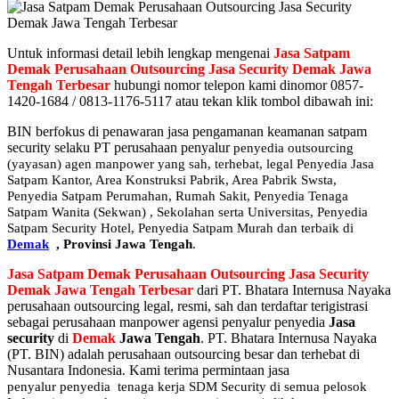
Untuk informasi detail lebih lengkap mengenai
Jasa Satpam
Demak
Perusahaan Outsourcing Jasa Security Demak Jawa
Tengah Terbesar
hubungi nomor telepon kami dinomor 0857-
1420-1684 / 0813-1176-5117 atau tekan klik tombol dibawah ini:
BIN berfokus di penawaran jasa pengamanan keamanan satpam
security selaku PT perusahaan penyalur
penyedia
outsourcing
(yayasan) agen manpower yang sah, terhebat
, legal
Penyedia Jasa
Satpam Kantor, Area Konstruksi Pabrik, Area Pabrik Swsta,
Penyedia Satpam Perumahan, Rumah Sakit,
Penyedia Tenaga
Satpam Wanita (Sekwan) ,
Sekolahan serta Universitas, Penyedia
Satpam Security Hotel, Penyedia Satpam Murah dan terbaik di
Demak
,
Provinsi Jawa Tengah
.
Jasa Satpam Demak Perusahaan Outsourcing Jasa Security
Demak Jawa Tengah Terbesar
dari PT. Bhatara Internusa Nayaka
perusahaan outsourcing legal, resmi, sah dan terdaftar terigistrasi
sebagai perusahaan manpower agensi penyalur penyedia
Jasa
security
di
Demak
Jawa Tengah
. PT. Bhatara Internusa Nayaka
(PT. BIN) adalah perusahaan outsourcing besar dan terhebat di
Nusantara Indonesia. Kami terima permintaan jasa
penyalur
penyedia tenaga kerja SDM Security di semua pelosok