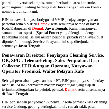
pabrik
, universitas/kampus, rumah beribadah, area konstruksi
pembangunan gedung bertingkat di
Jawa Tengah
silakan kontak
nomor telpon sah kami.
BIN menawarkan jasa bodyguard VVIP, penjagaan/pengamanan
personal serta VVIP di
Demak
serta semuanya berada di lokasi
Kota/Kabupaten di
Demak
Jawa Tengah
. Kami mempunyai
satuan khusus spesial (Special Force) yang dilengkapi dengan
kapabilitas spesial selaku asisten personal pribadi yang layak buat
diprotek/dilindungi. Service Pelayanan ini siap diterjunkan di
semuanya
Jawa Tengah
.
Penawaran Di sektor: Penyiapan Cleaning Service,
OB, SPG , Telemarketing, Sales Penjualan, Deep
Collector, IT Dukungan Operator, Karyawan
Operator Produksi, Waiter Pelayan Kafe
Sebagai perusahaan yayasan besar PT. BIN pun punya sumberdaya
manusia (SDM) bermacam macam bagian tugas yang siap di
terjunkan/ditugaskan ke pelojok pelosok
Demak
serta di semuanya
di
Jawa Tengah
.
BIN perusahaan penyediaan & penyalur serta pemasok jasa cleaning
service Gedung, gedung bertingkat, hotel , rumah sakit, pasar