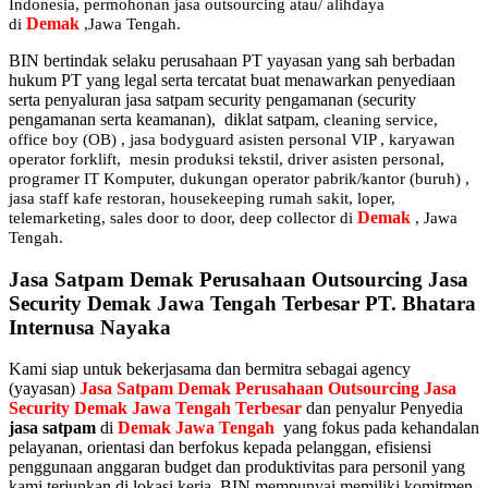
Indonesia, permohonan jasa outsourcing atau/ alihdaya
Demak
di
,Jawa Tengah.
BIN bertindak selaku perusahaan PT yayasan yang sah berbadan
hukum PT yang legal serta tercatat buat menawarkan penyediaan
serta penyaluran jasa satpam security pengamanan (security
pengamanan serta keamanan), diklat satpam,
cleaning service,
office boy (OB) , jasa bodyguard asisten personal VIP , karyawan
operator forklift, mesin produksi tekstil, driver asisten personal,
programer IT Komputer, dukungan operator pabrik/kantor (buruh) ,
jasa staff kafe restoran, housekeeping rumah sakit, loper,
Demak
telemarketing, sales door to door, deep collector di
, Jawa
Tengah.
Jasa Satpam Demak Perusahaan Outsourcing Jasa
Security Demak Jawa Tengah Terbesar PT. Bhatara
Internusa Nayaka
Kami siap untuk bekerjasama dan bermitra sebagai agency
(yayasan)
Jasa Satpam Demak
Perusahaan Outsourcing Jasa
Security Demak
Jawa Tengah Terbesar
dan penyalur Penyedia
jasa satpam
di
Demak
Jawa Tengah
yang fokus pada kehandalan
pelayanan, orientasi dan berfokus kepada pelanggan, efisiensi
penggunaan anggaran budget dan produktivitas para personil yang
kami terjunkan di lokasi kerja. BIN mempunyai memiliki komitmen