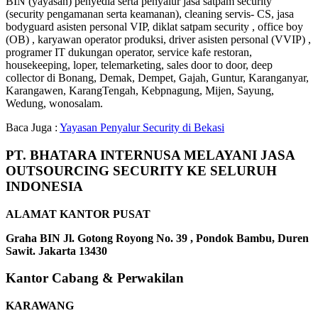
BIN (yayasan) penyedia serta penyalur jasa satpam security
(security pengamanan serta keamanan), cleaning servis- CS, jasa
bodyguard asisten personal VIP, diklat satpam security , office boy
(OB) , karyawan operator produksi, driver asisten personal (VVIP) ,
programer IT dukungan operator, service kafe restoran,
housekeeping, loper, telemarketing, sales door to door, deep
collector di Bonang, Demak, Dempet, Gajah, Guntur, Karanganyar,
Karangawen, KarangTengah, Kebpnagung, Mijen, Sayung,
Wedung, wonosalam.
Baca Juga :
Yayasan Penyalur Security di Bekasi
PT. BHATARA INTERNUSA MELAYANI JASA
OUTSOURCING SECURITY KE SELURUH
INDONESIA
ALAMAT KANTOR PUSAT
Graha BIN Jl. Gotong Royong No. 39 , Pondok Bambu, Duren
Sawit. Jakarta 13430
Kantor Cabang & Perwakilan
KARAWANG