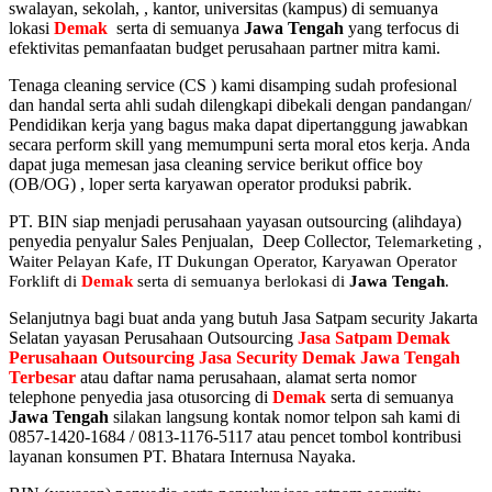
swalayan, sekolah, , kantor, universitas (kampus) di semuanya
lokasi
Demak
serta di semuanya
Jawa Tengah
yang terfocus di
efektivitas pemanfaatan budget perusahaan partner mitra kami.
Tenaga cleaning service (CS ) kami disamping sudah profesional
dan handal serta ahli sudah dilengkapi dibekali dengan pandangan/
Pendidikan kerja yang bagus maka dapat dipertanggung jawabkan
secara perform skill yang memumpuni serta moral etos kerja. Anda
dapat juga memesan jasa cleaning service berikut office boy
(OB/OG) , loper serta karyawan operator produksi pabrik.
PT. BIN siap menjadi perusahaan yayasan outsourcing (alihdaya)
penyedia penyalur Sales Penjualan, Deep Collector,
Telemarketing ,
Waiter Pelayan Kafe, IT Dukungan Operator, Karyawan Operator
Forklift di
Demak
serta di semuanya berlokasi di
Jawa Tengah
.
Selanjutnya bagi buat anda yang butuh Jasa Satpam security Jakarta
Selatan yayasan Perusahaan Outsourcing
Jasa Satpam Demak
Perusahaan Outsourcing Jasa Security Demak Jawa Tengah
Terbesar
atau daftar nama perusahaan, alamat serta nomor
telephone penyedia jasa otusorcing di
Demak
serta di semuanya
Jawa Tengah
silakan langsung kontak nomor telpon sah kami di
0857-1420-1684 / 0813-1176-5117 atau pencet tombol kontribusi
layanan konsumen PT. Bhatara Internusa Nayaka.