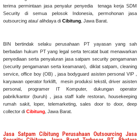
terima permintaan jasa
penyalur
penyedia tenaga kerja SDM
Security di semua pelosok Indonesia, permohonan jasa
outsourcing atau/ alihdaya di
Cibitung
, Jawa Barat.
BIN bertindak selaku perusahaan PT yayasan yang sah
berbadan hukum PT yang legal serta tercatat buat menawarkan
penyediaan serta penyaluran jasa satpam security pengamanan
(security pengamanan serta keamanan), diklat satpam,
cleaning
service,
office boy (OB) , jasa bodyguard asisten personal VIP ,
karyawan operator forklift, mesin produksi tekstil, driver asisten
personal, programer IT Komputer, dukungan operator
pabrik/kantor (buruh) , jasa staff kafe restoran, housekeeping
rumah sakit, loper, telemarketing, sales door to door, deep
collector di
Cibitung
, Jawa Barat.
Jasa Satpam Cibitung Perusahaan Outsourcing Jasa
Security Cibitung Jawa Barat Terbesar PT. Bhatara