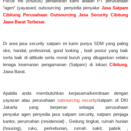
Focus inti (khusus) penawaran kami adalah PT perusahaan
“agen” (yayasan) outsourcing penyedia
penyalur
Jasa Satpam
Cibitung Perusahaan Outsourcing Jasa Security Cibitung
Jawa Barat Terbesar
.
Di area jasa security
satpam
ini kami punya SDM yang paling
oke, handal, profesional, good looking , bodi postur yang baik
serta baik di attitude serta moral buruh yang ditugaskan selaku
tenaga keamanan pengamanan (Satpam) di lokasi
Cibitung
,
Jawa Barat.
Apabila anda membutuhkan kerjasama/
kemitraan
dengan
yayasan atau perusahaan
outsourcing security
/satpam di DKI
Jakarta yang berperan sebagai perusahaan
penyalur
agen
penyedia jasa satpam security, satpam penjaga
kantor, perumahan (residensial) , Gedung tingkat
, rumah hunian
(housing)
, ruko, perkebunan, rumah sakit
, pabrik
,