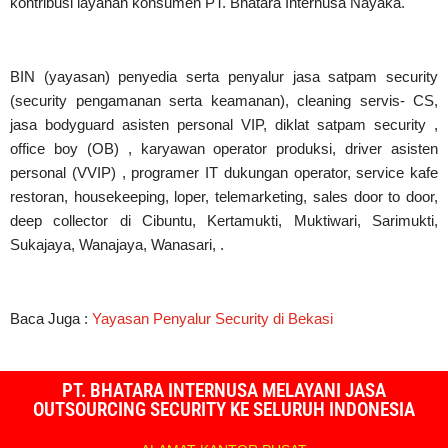
kontribusi layanan konsumen PT. Bhatara Internusa Nayaka.
BIN (yayasan) penyedia serta penyalur jasa satpam security
(security pengamanan serta keamanan), cleaning servis- CS,
jasa bodyguard asisten personal VIP, diklat satpam security ,
office boy (OB) , karyawan operator produksi, driver asisten
personal (VVIP) , programer IT dukungan operator, service kafe
restoran, housekeeping, loper, telemarketing, sales door to door,
deep collector di Cibuntu, Kertamukti, Muktiwari, Sarimukti,
Sukajaya, Wanajaya, Wanasari, .
Baca Juga :
Yayasan Penyalur Security di Bekasi
PT. BHATARA INTERNUSA MELAYANI JASA
OUTSOURCING SECURITY KE SELURUH INDONESIA