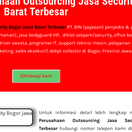
haan Outsourcing Jasa Securi
Barat Terbesar
ity Bogor Jawa Barat Terbesar
PT. BIN (yayasan) penyedia & 
an), jasa bodyguard VIP, diklat satpam/security, office bo
 driver swasta, programer IT, support teknisi mesin, pelayanan
keting, sales eksekutif, debpt collector di Bogor, Provinsi Jawa
Hubungi Kami
Untuk informasi detail lebih lengkap
Perusahaan Outsourcing Jasa Se
Terbesar
hubungi nomor telepon kami di