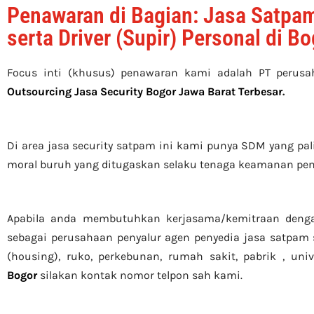
Penawaran di Bagian: Jasa Satpam
serta Driver (Supir) Personal di B
Focus inti (khusus) penawaran kami adalah PT perus
Outsourcing Jasa Security Bogor Jawa Barat Terbesar
.
Di area jasa security
satpam
ini kami punya SDM yang paling
moral buruh yang ditugaskan selaku tenaga keamanan pe
Apabila anda membutuhkan kerjasama/
kemitraan
denga
sebagai perusahaan penyalur
agen
penyedia jasa satpam s
(housing)
, ruko, perkebunan, rumah sakit
, pabrik
, univ
Bogor
silakan kontak nomor telpon sah kami.