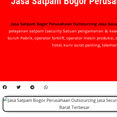
Jasa Satpam Bogor Perusa
Jasa Satpam Bogor Perusahaan Outsourcing Jasa Secur
pelayanan satpam (security Satuan pengamanan & keaman
buruh Pabrik, operator forklift, operator mesin produksi,
hotel, kurir surat penting, telemar