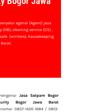
ty Bogor Jawa
penyalur agensi (Agent) jasa
y (OB),
cleaning service (CS) ,
 cafe (wiriters), housekeeping
 Barat.
 mengenai
Jasa Satpam Bogor
curity Bogor Jawa Barat
nomor 0857-1420-1684 / 0813-