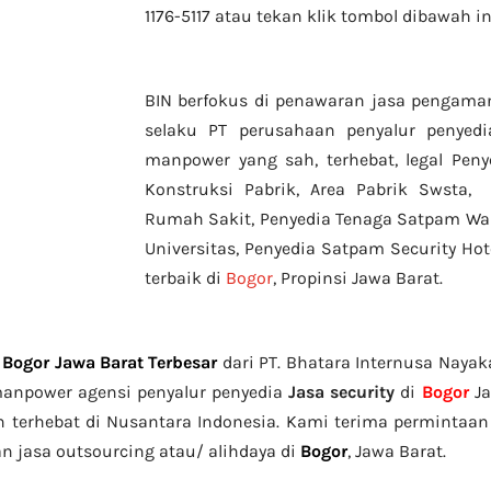
1176-5117 atau tekan klik tombol dibawah in
BIN berfokus di penawaran jasa pengam
selaku PT perusahaan penyalur
penyedi
manpower yang sah, terhebat
, legal
Penye
Konstruksi Pabrik, Area Pabrik Swsta
Rumah Sakit,
Penyedia Tenaga Satpam Wan
Universitas, Penyedia Satpam Security Ho
terbaik di
Bogor
, Propinsi Jawa Barat.
Bogor Jawa Barat Terbesar
dari PT. Bhatara Internusa Nayak
 manpower agensi penyalur penyedia
Jasa security
di
Bogor
Ja
n terhebat di Nusantara Indonesia. Kami terima permintaan
n jasa outsourcing atau/ alihdaya di
Bogor
, Jawa Barat.