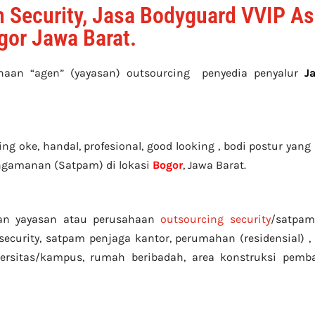
 Security, Jasa Bodyguard VVIP As
ogor Jawa Barat.
ahaan “agen” (yayasan) outsourcing penyedia
penyalur
J
 oke, handal, profesional, good looking , bodi postur yang b
ngamanan (Satpam) di lokasi
Bogor
, Jawa Barat.
n yayasan atau perusahaan
outsourcing security
/satpam
ecurity, satpam penjaga kantor, perumahan (residensial) ,
ersitas/kampus, rumah beribadah, area konstruksi pemb