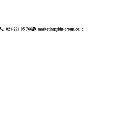
Skip
to
content
021-291 95 766
marketing@bin-group.co.id