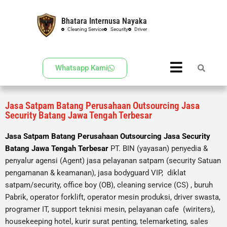
Bhatara Internusa Nayaka
Skip
Cleaning Service
Security
Driver
to
content
Whatsapp Kami
Jasa Satpam Batang Perusahaan Outsourcing Jasa
Security Batang Jawa Tengah Terbesar
Jasa Satpam Batang Perusahaan Outsourcing Jasa Security
Batang Jawa Tengah Terbesar
PT. BIN (yayasan) penyedia &
penyalur agensi (Agent) jasa pelayanan satpam (security Satuan
pengamanan & keamanan), jasa bodyguard VIP, diklat
satpam/security, office boy (OB),
cleaning service (CS) ,
buruh
Pabrik, operator forklift, operator mesin produksi, driver swasta,
programer IT, support teknisi mesin, pelayanan cafe (wiriters),
housekeeping hotel, kurir surat penting, telemarketing, sales