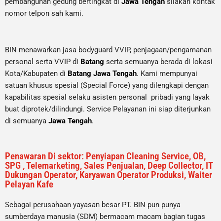
pembangunan gedung bertingkat di
Jawa Tengah
silakan kontak
nomor telpon sah kami.
BIN menawarkan jasa bodyguard VVIP, penjagaan/pengamanan
personal serta VVIP di
Batang
serta semuanya berada di lokasi
Kota/Kabupaten di
Batang
Jawa Tengah
. Kami mempunyai
satuan khusus spesial (Special Force) yang dilengkapi dengan
kapabilitas spesial selaku asisten personal pribadi yang layak
buat diprotek/dilindungi. Service Pelayanan ini siap diterjunkan
di semuanya
Jawa Tengah
.
Penawaran Di sektor: Penyiapan Cleaning Service, OB,
SPG , Telemarketing, Sales Penjualan, Deep Collector, IT
Dukungan Operator, Karyawan Operator Produksi, Waiter
Pelayan Kafe
Sebagai perusahaan yayasan besar PT. BIN pun punya
sumberdaya manusia (SDM) bermacam macam bagian tugas