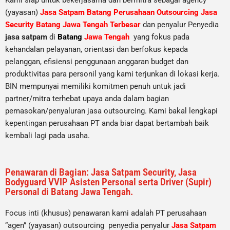
Kami siap untuk bekerjasama dan bermitra sebagai agency
(yayasan)
Jasa Satpam Batang Perusahaan Outsourcing Jasa
Security Batang Jawa Tengah Terbesar
dan penyalur Penyedia
jasa satpam
di
Batang
Jawa Tengah
yang fokus pada
kehandalan pelayanan, orientasi dan berfokus kepada
pelanggan, efisiensi penggunaan anggaran budget dan
produktivitas para personil yang kami terjunkan di lokasi kerja.
BIN mempunyai memiliki komitmen penuh untuk jadi
partner/mitra terhebat upaya anda dalam bagian
pemasokan/penyaluran jasa outsourcing. Kami bakal lengkapi
kepentingan perusahaan PT anda biar dapat bertambah baik
kembali lagi pada usaha.
Penawaran di Bagian: Jasa Satpam Security, Jasa
Bodyguard VVIP Asisten Personal serta Driver (Supir)
Personal di Batang Jawa Tengah.
Focus inti (khusus) penawaran kami adalah PT perusahaan
“agen” (yayasan) outsourcing penyedia
penyalur
Jasa Satpam