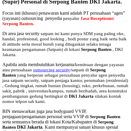
(Supir) Personal di Serpong Banten DKI Jakarta.
Focus inti (khusus) penawaran kami adalah PT perusahaan “agen”
(yayasan) outsourcing penyedia
penyalur
Jasa Receptionist
Serpong Banten
.
Di area jasa security
satpam
ini kami punya SDM yang paling oke,
handal, profesional, good looking , bodi postur yang baik serta baik
di attitude serta moral buruh yang ditugaskan selaku tenaga
keamanan pengamanan (Satpam) di lokasi
Serpong Banten
, DKI
Jakarta.
Apabila anda membutuhkan kerjasama/
kemitraan
dengan yayasan
atau perusahaan
outsourcing security
/satpam di
Serpong
Banten
yang berperan sebagai perusahaan penyalur
agen
penyedia
jasa satpam security, satpam penjaga kantor, perumahan (residensial)
, Gedung tingkat
, rumah hunian (housing)
, ruko, perkebunan, rumah
sakit
, pabrik
, universitas/kampus, rumah beribadah, area konstruksi
pembangunan gedung bertingkat di
DKI Jakarta
silakan kontak
nomor telpon sah kami.
BIN menawarkan juga jasa bodyguard VVIP,
penjagaan/pengamanan personal serta VVIP di
Serpong Banten
serta semuanya berada di lokasi Kota/Kabupaten di
Serpong
DKI Jakarta
. Kami mempunyai satuan khusus spesial
Banten