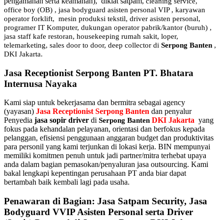
pengamanan serta keamanan), diklat satpam,
cleaning service,
office boy (OB) , jasa bodyguard asisten personal VIP , karyawan
operator forklift, mesin produksi tekstil, driver asisten personal,
programer IT Komputer, dukungan operator pabrik/kantor (buruh) ,
jasa staff kafe restoran, housekeeping rumah sakit, loper,
telemarketing, sales door to door, deep collector di
Serpong Banten
,
DKI Jakarta.
Jasa Receptionist Serpong Banten PT. Bhatara
Internusa Nayaka
Kami siap untuk bekerjasama dan bermitra sebagai agency
(yayasan)
Jasa Receptionist Serpong Banten
dan penyalur
Penyedia
jasa sopir driver
di
DKI Jakarta
yang
Serpong Banten
fokus pada kehandalan pelayanan, orientasi dan berfokus kepada
pelanggan, efisiensi penggunaan anggaran budget dan produktivitas
para personil yang kami terjunkan di lokasi kerja. BIN mempunyai
memiliki komitmen penuh untuk jadi partner/mitra terhebat upaya
anda dalam bagian pemasokan/penyaluran jasa outsourcing. Kami
bakal lengkapi kepentingan perusahaan PT anda biar dapat
bertambah baik kembali lagi pada usaha.
Penawaran di Bagian: Jasa Satpam Security, Jasa
Bodyguard VVIP Asisten Personal serta Driver