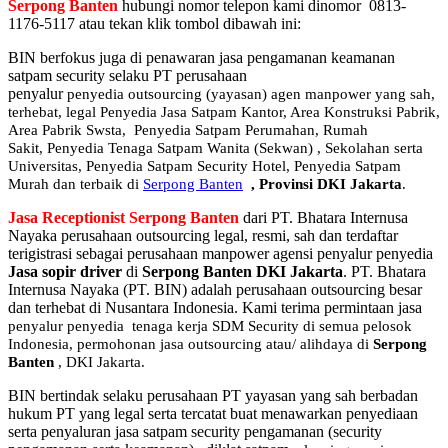
Serpong Banten
hubungi nomor telepon kami dinomor 0813-
1176-5117 atau tekan klik tombol dibawah ini:
BIN berfokus juga di penawaran jasa pengamanan keamanan
satpam security selaku PT perusahaan
penyalur
penyedia
outsourcing (yayasan) agen manpower yang sah,
terhebat
, legal
Penyedia Jasa Satpam Kantor, Area Konstruksi Pabrik,
Area Pabrik Swsta, Penyedia Satpam Perumahan, Rumah
Sakit,
Penyedia Tenaga Satpam Wanita (Sekwan) ,
Sekolahan serta
Universitas, Penyedia Satpam Security Hotel, Penyedia Satpam
Murah dan terbaik di
Serpong Banten
,
Provinsi DKI Jakarta
.
Jasa Receptionist Serpong Banten
dari PT. Bhatara Internusa
Nayaka perusahaan outsourcing legal, resmi, sah dan terdaftar
terigistrasi sebagai perusahaan manpower agensi penyalur penyedia
Jasa sopir driver
di
Serpong Banten DKI Jakarta
. PT. Bhatara
Internusa Nayaka (PT. BIN) adalah perusahaan outsourcing besar
dan terhebat di Nusantara Indonesia. Kami terima permintaan jasa
penyalur
penyedia tenaga kerja SDM Security di semua pelosok
Indonesia, permohonan jasa outsourcing atau/ alihdaya di
Serpong
Banten
, DKI Jakarta.
BIN bertindak selaku perusahaan PT yayasan yang sah berbadan
hukum PT yang legal serta tercatat buat menawarkan penyediaan
serta penyaluran jasa satpam security pengamanan (security