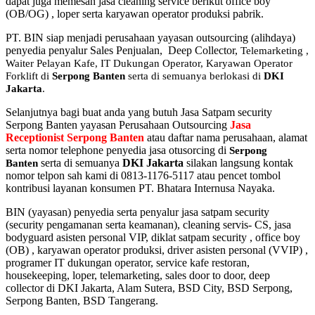
dapat juga memesan jasa cleaning service berikut office boy
(OB/OG) , loper serta karyawan operator produksi pabrik.
PT. BIN siap menjadi perusahaan yayasan outsourcing (alihdaya)
penyedia penyalur Sales Penjualan, Deep Collector,
Telemarketing ,
Waiter Pelayan Kafe, IT Dukungan Operator, Karyawan Operator
Forklift di
Serpong Banten
serta di semuanya berlokasi di
DKI
Jakarta
.
Selanjutnya bagi buat anda yang butuh Jasa Satpam security
Serpong Banten yayasan Perusahaan Outsourcing
Jasa
Receptionist Serpong Banten
atau daftar nama perusahaan, alamat
serta nomor telephone penyedia jasa otusorcing di
Serpong
serta di semuanya
DKI Jakarta
silakan langsung kontak
Banten
nomor telpon sah kami di 0813-1176-5117 atau pencet tombol
kontribusi layanan konsumen PT. Bhatara Internusa Nayaka.
BIN (yayasan) penyedia serta penyalur jasa satpam security
(security pengamanan serta keamanan), cleaning servis- CS, jasa
bodyguard asisten personal VIP, diklat satpam security , office boy
(OB) , karyawan operator produksi, driver asisten personal (VVIP) ,
programer IT dukungan operator, service kafe restoran,
housekeeping, loper, telemarketing, sales door to door, deep
collector di DKI Jakarta, Alam Sutera, BSD City, BSD Serpong,
Serpong Banten, BSD Tangerang.