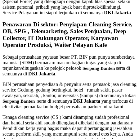
(Special Force) yang dilengkapi dengan kapabilitas spesial selaku
asisten personal pribadi yang layak buat diprotek/dilindungi.
Service Pelayanan ini siap diterjunkan di semuanya
DKI Jakarta
.
Penawaran Di sektor: Penyiapan Cleaning Service,
OB, SPG , Telemarketing, Sales Penjualan, Deep
Collector, IT Dukungan Operator, Karyawan
Operator Produksi, Waiter Pelayan Kafe
Sebagai perusahaan yayasan besar PT. BIN pun punya sumberdaya
manusia (SDM) bermacam macam bagian tugas yang siap di
terjunkan/ditugaskan ke pelojok pelosok
serta di
Serpong Banten
semuanya di
DKI Jakarta
.
BIN perusahaan penyediaan & penyalur serta pemasok jasa cleaning
service Gedung, gedung bertingkat, hotel , rumah sakit, pasar
swalayan, sekolah, , kantor, universitas (kampus) di semuanya lokasi
serta di semuanya
DKI Jakarta
yang terfocus di
Serpong Banten
efektivitas pemanfaatan budget perusahaan partner mitra kami.
Tenaga cleaning service (CS ) kami disamping sudah profesional
dan handal serta ahli sudah dilengkapi dibekali dengan pandangan/
Pendidikan kerja yang bagus maka dapat dipertanggung jawabkan
secara perform skill yang memumpuni serta moral etos kerja. Anda