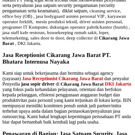
serta penyaluran jasa satpam security pengamanan (security
pengamanan serta keamanan), diklat satpam,
cleaning service,
office boy (OB) , jasa bodyguard asisten personal VIP , karyawan
operator forklift, mesin produksi tekstil, driver asisten personal,
programer IT Komputer, dukungan operator pabrik/kantor (buruh) ,
jasa staff kafe restoran, housekeeping rumah sakit, loper,
telemarketing, sales door to door, deep collector di
Cikarang Jawa
Barat
, DKI Jakarta.
Jasa Receptionist Cikarang Jawa Barat PT.
Bhatara Internusa Nayaka
Kami siap untuk bekerjasama dan bermitra sebagai agency
(yayasan)
Jasa Receptionist Cikarang Jawa Barat
dan penyalur
Penyedia
jasa sopir driver
di
DKI Jakarta
Cikarang Jawa Barat
yang fokus pada kehandalan pelayanan, orientasi dan berfokus
kepada pelanggan, efisiensi penggunaan anggaran budget dan
produktivitas para personil yang kami terjunkan di lokasi kerja. BIN
mempunyai memiliki komitmen penuh untuk jadi partner/mitra
terhebat upaya anda dalam bagian pemasokan/penyaluran jasa
outsourcing. Kami bakal lengkapi kepentingan perusahaan PT anda
biar dapat bertambah baik kembali lagi pada usaha.
Penawaran di Bagian: Jasa Satpam Security, Jasa