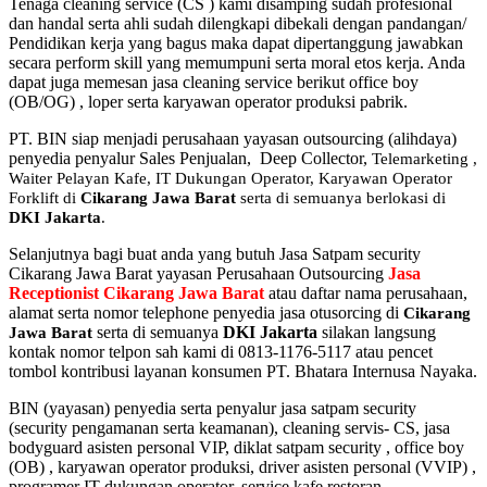
Tenaga cleaning service (CS ) kami disamping sudah profesional
dan handal serta ahli sudah dilengkapi dibekali dengan pandangan/
Pendidikan kerja yang bagus maka dapat dipertanggung jawabkan
secara perform skill yang memumpuni serta moral etos kerja. Anda
dapat juga memesan jasa cleaning service berikut office boy
(OB/OG) , loper serta karyawan operator produksi pabrik.
PT. BIN siap menjadi perusahaan yayasan outsourcing (alihdaya)
penyedia penyalur Sales Penjualan, Deep Collector,
Telemarketing ,
Waiter Pelayan Kafe, IT Dukungan Operator, Karyawan Operator
Forklift di
Cikarang Jawa Barat
serta di semuanya berlokasi di
DKI Jakarta
.
Selanjutnya bagi buat anda yang butuh Jasa Satpam security
Cikarang Jawa Barat yayasan Perusahaan Outsourcing
Jasa
Receptionist Cikarang Jawa Barat
atau daftar nama perusahaan,
alamat serta nomor telephone penyedia jasa otusorcing di
Cikarang
serta di semuanya
DKI Jakarta
silakan langsung
Jawa Barat
kontak nomor telpon sah kami di 0813-1176-5117 atau pencet
tombol kontribusi layanan konsumen PT. Bhatara Internusa Nayaka.
BIN (yayasan) penyedia serta penyalur jasa satpam security
(security pengamanan serta keamanan), cleaning servis- CS, jasa
bodyguard asisten personal VIP, diklat satpam security , office boy
(OB) , karyawan operator produksi, driver asisten personal (VVIP) ,
programer IT dukungan operator, service kafe restoran,