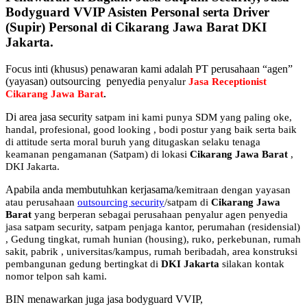
Bodyguard VVIP Asisten Personal serta Driver
(Supir) Personal di Cikarang Jawa Barat DKI
Jakarta.
Focus inti (khusus) penawaran kami adalah PT perusahaan “agen”
(yayasan) outsourcing penyedia
penyalur
Jasa Receptionist
Cikarang Jawa Barat
.
Di area jasa security
satpam
ini kami punya SDM yang paling oke,
handal, profesional, good looking , bodi postur yang baik serta baik
di attitude serta moral buruh yang ditugaskan selaku tenaga
keamanan pengamanan (Satpam) di lokasi
Cikarang Jawa Barat
,
DKI Jakarta.
Apabila anda membutuhkan kerjasama/
kemitraan
dengan yayasan
atau perusahaan
outsourcing security
/satpam di
Cikarang Jawa
Barat
yang berperan sebagai perusahaan penyalur
agen
penyedia
jasa satpam security, satpam penjaga kantor, perumahan (residensial)
, Gedung tingkat
, rumah hunian (housing)
, ruko, perkebunan, rumah
sakit
, pabrik
, universitas/kampus, rumah beribadah, area konstruksi
pembangunan gedung bertingkat di
DKI Jakarta
silakan kontak
nomor telpon sah kami.
BIN menawarkan juga jasa bodyguard VVIP,