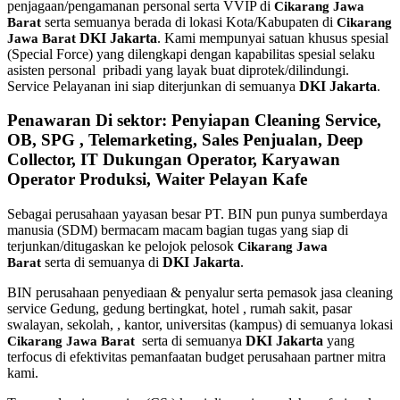
penjagaan/pengamanan personal serta VVIP di
Cikarang Jawa
serta semuanya berada di lokasi Kota/Kabupaten di
Barat
Cikarang
DKI Jakarta
. Kami mempunyai satuan khusus spesial
Jawa Barat
(Special Force) yang dilengkapi dengan kapabilitas spesial selaku
asisten personal pribadi yang layak buat diprotek/dilindungi.
Service Pelayanan ini siap diterjunkan di semuanya
DKI Jakarta
.
Penawaran Di sektor: Penyiapan Cleaning Service,
OB, SPG , Telemarketing, Sales Penjualan, Deep
Collector, IT Dukungan Operator, Karyawan
Operator Produksi, Waiter Pelayan Kafe
Sebagai perusahaan yayasan besar PT. BIN pun punya sumberdaya
manusia (SDM) bermacam macam bagian tugas yang siap di
terjunkan/ditugaskan ke pelojok pelosok
Cikarang Jawa
serta di semuanya di
DKI Jakarta
.
Barat
BIN perusahaan penyediaan & penyalur serta pemasok jasa cleaning
service Gedung, gedung bertingkat, hotel , rumah sakit, pasar
swalayan, sekolah, , kantor, universitas (kampus) di semuanya lokasi
serta di semuanya
DKI Jakarta
yang
Cikarang Jawa Barat
terfocus di efektivitas pemanfaatan budget perusahaan partner mitra
kami.