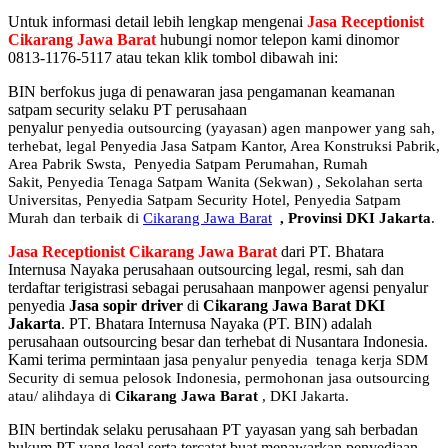
Untuk informasi detail lebih lengkap mengenai
Jasa Receptionist
Cikarang Jawa Barat
hubungi nomor telepon kami dinomor
0813-1176-5117 atau tekan klik tombol dibawah ini:
BIN berfokus juga di penawaran jasa pengamanan keamanan
satpam security selaku PT perusahaan
penyalur
penyedia
outsourcing (yayasan) agen manpower yang sah,
terhebat
, legal
Penyedia Jasa Satpam Kantor, Area Konstruksi Pabrik,
Area Pabrik Swsta, Penyedia Satpam Perumahan, Rumah
Sakit,
Penyedia Tenaga Satpam Wanita (Sekwan) ,
Sekolahan serta
Universitas, Penyedia Satpam Security Hotel, Penyedia Satpam
Murah dan terbaik di
Cikarang Jawa Barat
,
Provinsi DKI Jakarta
.
Jasa Receptionist Cikarang Jawa Barat
dari PT. Bhatara
Internusa Nayaka perusahaan outsourcing legal, resmi, sah dan
terdaftar terigistrasi sebagai perusahaan manpower agensi penyalur
penyedia
Jasa sopir driver
di
Cikarang Jawa Barat DKI
Jakarta
. PT. Bhatara Internusa Nayaka (PT. BIN) adalah
perusahaan outsourcing besar dan terhebat di Nusantara Indonesia.
Kami terima permintaan jasa
penyalur
penyedia tenaga kerja SDM
Security di semua pelosok Indonesia, permohonan jasa outsourcing
atau/ alihdaya di
Cikarang Jawa Barat
, DKI Jakarta.
BIN bertindak selaku perusahaan PT yayasan yang sah berbadan
hukum PT yang legal serta tercatat buat menawarkan penyediaan