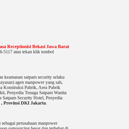
asa Receptionist Bekasi Jawa Barat
-5117 atau tekan klik tombol
n keamanan satpam security selaku
yayasan) agen manpower yang sah,
a Konstruksi Pabrik, Area Pabrik
kit,
Penyedia Tenaga Satpam Wanita
a Satpam Security Hotel, Penyedia
,
Provinsi DKI Jakarta
.
rasi sebagai perusahaan manpower
aan outsourcing besar dan terhebat di