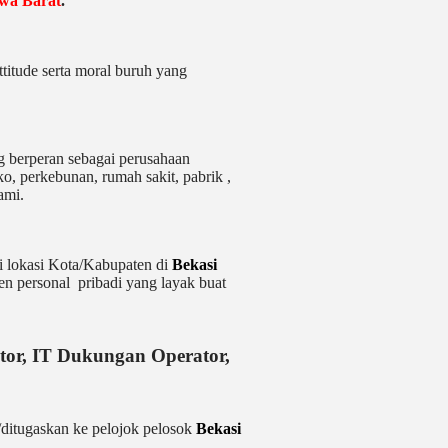
awa Barat
.
ttitude serta moral buruh yang
 berperan sebagai perusahaan
uko, perkebunan, rumah sakit
, pabrik
,
ami.
i lokasi Kota/Kabupaten di
Bekasi
ten personal pribadi yang layak buat
ctor, IT Dukungan Operator,
ditugaskan ke pelojok pelosok
Bekasi