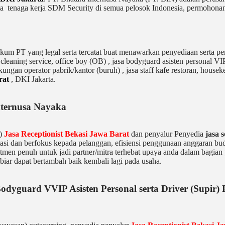
a tenaga kerja SDM Security di semua pelosok Indonesia, permohonan j
um PT yang legal serta tercatat buat menawarkan penyediaan serta pen
,
cleaning service,
office boy (OB) , jasa bodyguard asisten personal VIP
kungan operator pabrik/kantor (buruh) , jasa staff kafe restoran, housek
rat
, DKI Jakarta.
Internusa Nayaka
n)
Jasa Receptionist Bekasi Jawa Barat
dan penyalur Penyedia
jasa 
si dan berfokus kepada pelanggan, efisiensi penggunaan anggaran budg
tmen penuh untuk jadi partner/mitra terhebat upaya anda dalam bagian
iar dapat bertambah baik kembali lagi pada usaha.
odyguard VVIP Asisten Personal serta Driver (Supir) 