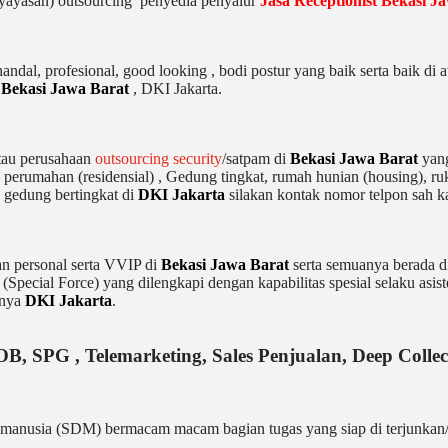
(yayasan) outsourcing penyedia
penyalur
Jasa Receptionist Bekasi J
dal, profesional, good looking , bodi postur yang baik serta baik di a
i
Bekasi Jawa Barat
, DKI Jakarta.
tau perusahaan
outsourcing security
/satpam di
Bekasi Jawa Barat
yang
, perumahan (residensial) , Gedung tingkat
, rumah hunian (housing)
, r
 gedung bertingkat di
DKI Jakarta
silakan kontak nomor telpon sah k
 personal serta VVIP di
Bekasi Jawa Barat
serta semuanya berada d
Special Force) yang dilengkapi dengan kapabilitas spesial selaku asis
anya
DKI Jakarta
.
OB, SPG , Telemarketing, Sales Penjualan, Deep Colle
manusia (SDM) bermacam macam bagian tugas yang siap di terjunkan/