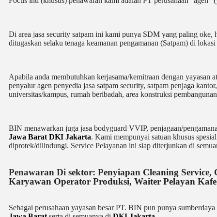
Focus inti (khusus) penawaran kami adalah PT perusahaan “agen” 
Di area jasa security
satpam
ini kami punya SDM yang paling oke, han
ditugaskan selaku tenaga keamanan pengamanan (Satpam) di lokas
Apabila anda membutuhkan kerjasama/
kemitraan
dengan yayasan a
penyalur
agen
penyedia jasa satpam security, satpam penjaga kantor
universitas/kampus, rumah beribadah, area konstruksi pembangunan
BIN menawarkan juga jasa bodyguard VVIP, penjagaan/pengamanan
Jawa Barat
DKI Jakarta
. Kami mempunyai satuan khusus spesial (
diprotek/dilindungi. Service Pelayanan ini siap diterjunkan di semu
Penawaran Di sektor: Penyiapan Cleaning Service, 
Karyawan Operator Produksi, Waiter Pelayan Kafe
Sebagai perusahaan yayasan besar PT. BIN pun punya sumberdaya 
Jawa Barat
serta di semuanya di
DKI Jakarta
.