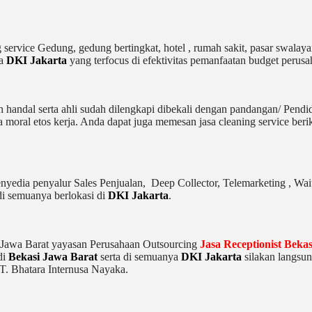
rvice Gedung, gedung bertingkat, hotel , rumah sakit, pasar swalayan,
ya
DKI Jakarta
yang terfocus di efektivitas pemanfaatan budget perusa
n handal serta ahli sudah dilengkapi dibekali dengan pandangan/ Pend
moral etos kerja. Anda dapat juga memesan jasa cleaning service berik
enyedia penyalur Sales Penjualan, Deep Collector,
Telemarketing ,
Wait
di semuanya berlokasi di
DKI Jakarta
.
i Jawa Barat yayasan Perusahaan Outsourcing
Jasa Receptionist Beka
di
Bekasi Jawa Barat
serta di semuanya
DKI Jakarta
silakan langsun
T. Bhatara Internusa Nayaka.