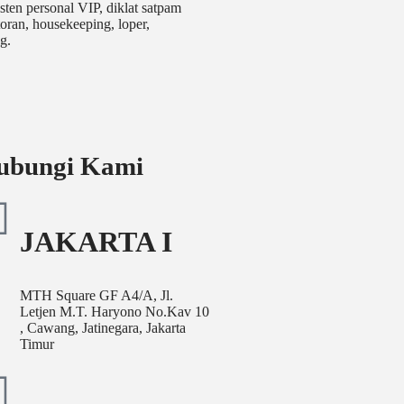
sten personal VIP, diklat satpam
toran, housekeeping, loper,
g.
ubungi Kami
JAKARTA I
MTH Square GF A4/A, Jl.
Letjen M.T. Haryono No.Kav 10
, Cawang, Jatinegara, Jakarta
Timur