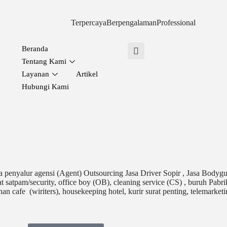
Terpercaya
Berpengalaman
Professional
Beranda
Tentang Kami
Layanan
Artikel
Hubungi Kami
penyalur agensi (Agent) Outsourcing Jasa Driver Sopir , Jasa Bodygua
 satpam/security, office boy (OB),
cleaning service (CS) ,
buruh Pabrik
an cafe (wiriters), housekeeping hotel, kurir surat penting, telemarketin