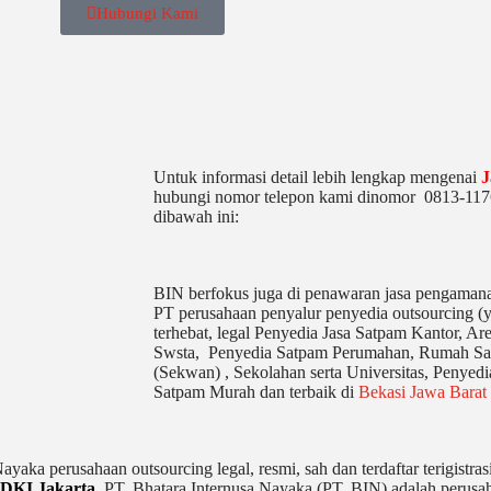
Hubungi Kami
Untuk informasi detail lebih lengkap mengenai
J
hubungi nomor telepon kami dinomor 0813-1176
dibawah ini:
BIN berfokus juga di penawaran jasa pengamana
PT perusahaan penyalur
penyedia
outsourcing (
terhebat
, legal
Penyedia Jasa Satpam Kantor, Are
Swsta, Penyedia Satpam Perumahan, Rumah Sa
(Sekwan) ,
Sekolahan serta Universitas, Penyedi
Satpam Murah dan terbaik di
Bekasi Jawa Barat
Nayaka perusahaan outsourcing legal, resmi, sah dan terdaftar terigist
 DKI Jakarta
. PT. Bhatara Internusa Nayaka (PT. BIN) adalah perusah