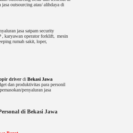
asa outsourcing atau/ alihdaya di
yaluran jasa satpam security
 , karyawan operator forklift, mesin
eeping rumah sakit, loper,
sopir driver
di
Bekasi Jawa
et dan produktivitas para personil
 pemasokan/penyaluran jasa
Personal di Bekasi Jawa