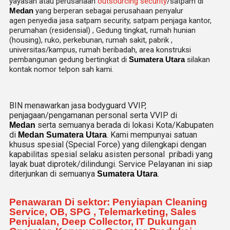
yayasan atau perusahaan
outsourcing security
/satpam di
Medan
yang berperan sebagai perusahaan penyalur
agen
penyedia jasa satpam security, satpam penjaga kantor,
perumahan (residensial) , Gedung tingkat
, rumah hunian
(housing)
, ruko, perkebunan, rumah sakit
, pabrik
,
universitas/kampus, rumah beribadah, area konstruksi
pembangunan gedung bertingkat di
Sumatera Utara
silakan
kontak nomor telpon sah kami.
BIN menawarkan jasa bodyguard VVIP,
penjagaan/pengamanan personal serta VVIP di
serta semuanya berada di lokasi Kota/Kabupaten
Medan
di
. Kami mempunyai satuan
Medan Sumatera Utara
khusus spesial (Special Force) yang dilengkapi dengan
kapabilitas spesial selaku asisten personal pribadi yang
layak buat diprotek/dilindungi. Service Pelayanan ini siap
diterjunkan di semuanya
.
Sumatera Utara
Penawaran Di sektor: Penyiapan Cleaning
Service, OB, SPG , Telemarketing, Sales
Penjualan, Deep Collector, IT Dukungan