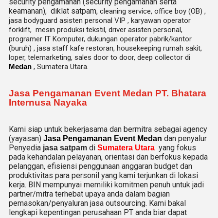
security pengamanan (security pengamanan serta
keamanan), diklat satpam,
cleaning service,
office boy (OB) ,
jasa bodyguard asisten personal VIP , karyawan operator
forklift, mesin produksi tekstil, driver asisten personal,
programer IT Komputer, dukungan operator pabrik/kantor
(buruh) , jasa staff kafe restoran, housekeeping rumah sakit,
loper, telemarketing, sales door to door, deep collector di
Medan
, Sumatera Utara.
Jasa Pengamanan Event Medan PT. Bhatara
Internusa Nayaka
Kami siap untuk bekerjasama dan bermitra sebagai agency
(yayasan)
dan penyalur
Jasa Pengamanan Event Medan
Penyedia
di
yang fokus
jasa satpam
Sumatera Utara
pada kehandalan pelayanan, orientasi dan berfokus kepada
pelanggan, efisiensi penggunaan anggaran budget dan
produktivitas para personil yang kami terjunkan di lokasi
kerja. BIN mempunyai memiliki komitmen penuh untuk jadi
partner/mitra terhebat upaya anda dalam bagian
pemasokan/penyaluran jasa outsourcing. Kami bakal
lengkapi kepentingan perusahaan PT anda biar dapat