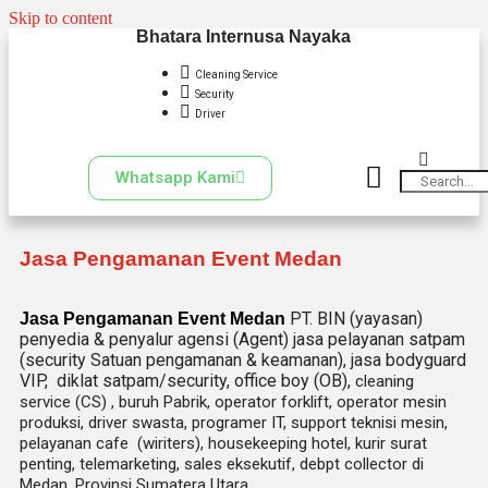
Skip to content
Bhatara Internusa Nayaka
Cleaning Service
Security
Driver
Whatsapp Kami
Jasa Pengamanan Event Medan
PT. BIN (yayasan)
Jasa Pengamanan Event Medan
penyedia & penyalur agensi (Agent) jasa pelayanan satpam
(security Satuan pengamanan & keamanan), jasa bodyguard
VIP, diklat satpam/security, office boy (OB),
cleaning
service (CS) ,
buruh Pabrik, operator forklift, operator mesin
produksi, driver swasta, programer IT, support teknisi mesin,
pelayanan cafe (wiriters), housekeeping hotel, kurir surat
penting, telemarketing, sales eksekutif, debpt collector di
Medan, Provinsi Sumatera Utara.