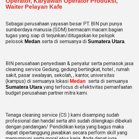
Operator, Karyawan Operator Produksi,
Waiter Pelayan Kafe
Sebagai perusahaan yayasan besar PT. BIN pun punya
sumberdaya manusia (SDM) bermacam macam bagian
tugas yang siap di terjunkan/ditugaskan ke pelojok
pelosok
serta di semuanya di
.
Medan
Sumatera Utara
BIN perusahaan penyediaan & penyalur serta pemasok jasa
cleaning service Gedung, gedung bertingkat, hotel , rumah
sakit, pasar swalayan, sekolah, , kantor, universitas
(kampus) di semuanya lokasi
serta di semuanya
Medan
yang terfocus di efektivitas pemanfaatan
Sumatera Utara
budget perusahaan partner mitra kami.
Tenaga cleaning service (CS ) kami disamping sudah
profesional dan handal serta ahli sudah dilengkapi dibekali
dengan pandangan/ Pendidikan kerja yang bagus maka
dapat dipertanggung jawabkan secara perform skill yang
memumpuni serta moral etos kerja. Anda dapat juga