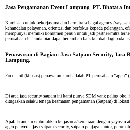
Jasa Pengamanan Event Lampung PT. Bhatara In
Kami siap untuk bekerjasama dan bermitra sebagai agency (yayasa
kehandalan pelayanan, orientasi dan berfokus kepada pelanggan, efi
mempunyai memiliki komitmen penuh untuk jadi partner/mitra terhe
perusahaan PT anda biar dapat bertambah baik kembali lagi pada us
Penawaran di Bagian: Jasa Satpam Security, Jasa 
Lampung.
Focus inti (khusus) penawaran kami adalah PT perusahaan “agen” 
Di area jasa security
satpam
ini kami punya SDM yang paling oke, han
ditugaskan selaku tenaga keamanan pengamanan (Satpam) di lokas
Apabila anda membutuhkan kerjasama/
kemitraan
dengan yayasan a
agen
penyedia jasa satpam security, satpam penjaga kantor, perumaha