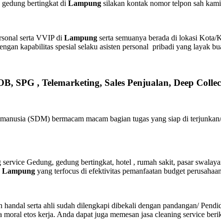
 gedung bertingkat di
Lampung
silakan kontak nomor telpon sah kami
sonal serta VVIP di
Lampung
serta semuanya berada di lokasi Kota/
gan kapabilitas spesial selaku asisten personal pribadi yang layak bua
OB, SPG , Telemarketing, Sales Penjualan, Deep Colle
manusia (SDM) bermacam macam bagian tugas yang siap di terjunkan/d
rvice Gedung, gedung bertingkat, hotel , rumah sakit, pasar swalayan,
r Lampung
yang terfocus di efektivitas pemanfaatan budget perusahaan
n handal serta ahli sudah dilengkapi dibekali dengan pandangan/ Pend
moral etos kerja. Anda dapat juga memesan jasa cleaning service berik