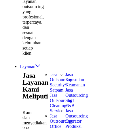
layanan
outsourcing
yang
profesional,
terpercaya,
dan
sesuai
dengan
kebutuhan
setiap
klien.
Layanan
Jasa
Jasa
Jasa
Outsourcing
Konsultan
Layanan
Security/
Keamanan
Kami
Satpam
Jasa
Meliputi
Jasa
Outsourcing
Outsourcing
Staff
Cleaning
F&B
Service
Jasa
Kami
Jasa
Outsourcing
siap
Outsourcing
Operator
menyediakan
Office
Produksi
jasa