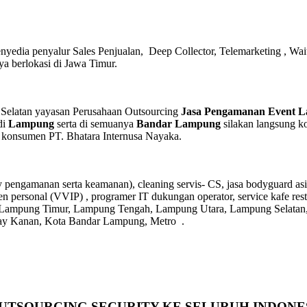
enyedia penyalur Sales Penjualan, Deep Collector,
Telemarketing ,
Wait
ya berlokasi di Jawa Timur.
a Selatan yayasan Perusahaan Outsourcing
Jasa Pengamanan Event 
di
Lampung
serta di semuanya
Bandar Lampung
silakan langsung k
n konsumen PT. Bhatara Internusa Nayaka.
ty pengamanan serta keamanan), cleaning servis- CS, jasa bodyguard asi
sten personal (VVIP) , programer IT dukungan operator, service kafe res
at, Lampung Timur, Lampung Tengah, Lampung Utara, Lampung Selatan, 
ay Kanan, Kota Bandar Lampung, Metro .
OUTSOURCING SECURITY KE SELURUH INDONE