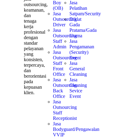
Boy
Jasa
outsourcing,
(OB)
Pelatihan
keamanan,
Jasa
Satpam/Security
dan
Outsourcing
Diklat
tenaga
Driver
Gada
kerja
Jasa
Pratama/Gada
profesional
Outsourcing
Utama
dengan
Staff
Jasa
standar
Admin
Pengamanan
pelayanan
Jasa
(Security)
yang
Outsourcing
Event
konsisten,
Staff
Jasa
terpercaya,
Front
General
dan
Office
Cleaning
berorientasi
Jasa
Jasa
pada
Outsourcing
Cleaning
kepuasan
Back
Sevice
klien.
Office
Event
Jasa
Outsourcing
Staff
Receptionist
Jasa
Bodyguard/Pengawalan
VVIP