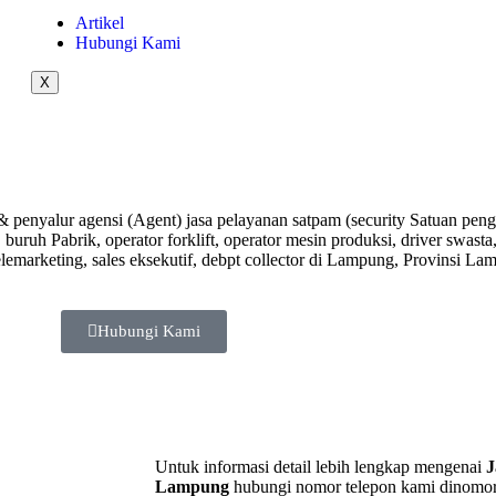
Artikel
Hubungi Kami
X
 penyalur agensi (Agent) jasa pelayanan satpam (security Satuan pe
,
buruh Pabrik, operator forklift, operator mesin produksi, driver swasta
telemarketing, sales eksekutif, debpt collector di Lampung, Provinsi La
Hubungi Kami
Untuk informasi detail lebih lengkap mengenai
J
Lampung
hubungi nomor telepon kami dinomo