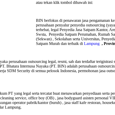
atau tekan klik tombol dibawah ini:
BIN berfokus di penawaran jasa pengamanan ke
perusahaan penyalur
penyedia
outsourcing (yay
terhebat
, legal
Penyedia Jasa Satpam Kantor, Are
Swsta, Penyedia Satpam Perumahan, Rumah Sa
(Sekwan) ,
Sekolahan serta Universitas, Penyedi
Satpam Murah dan terbaik di
Lampung
,
Provi
yaka perusahaan outsourcing legal, resmi, sah dan terdaftar terigistra
 PT. Bhatara Internusa Nayaka (PT. BIN) adalah perusahaan outsourcin
erja SDM Security di semua pelosok Indonesia, permohonan jasa outsou
um PT yang legal serta tercatat buat menawarkan penyediaan serta pen
,
cleaning service,
office boy (OB) , jasa bodyguard asisten personal VIP
kungan operator pabrik/kantor (buruh) , jasa staff kafe restoran, housek
dar Lampung.