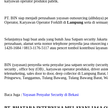
karyawan operator produksi pabrik.
PT. BIN siap menjadi perusahaan yayasan outsourcing (alihdaya) p
Operator, Karyawan Operator Forklift di
Lampung
serta di semuan
Selanjutnya bagi buat anda yang butuh Jasa Satpam security Jakart
perusahaan, alamat serta nomor telephone penyedia jasa otusorcing 
1420-1684 / 0813-1176-5117 atau pencet tombol kontribusi layana
BIN (yayasan) penyedia serta penyalur jasa satpam security (securi
security , office boy (OB) , karyawan operator produksi, driver asi
telemarketing, sales door to door, deep collector di Lampung Bar
Pringsewu, Tanggamus, Tulang Bawang, Tulang Bawang Barat, W
Baca Juga :
Yayasan Penyalur Security di Bekasi
PT. BHATARA INTERNUSA MELAYANI JASA 