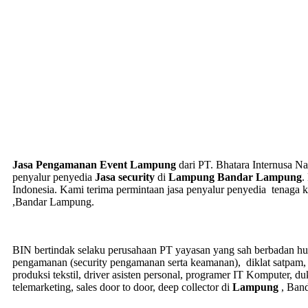
Jasa Pengamanan Event Lampung
dari PT. Bhatara Internusa Na
penyalur penyedia
Jasa security
di
Lampung Bandar Lampung
.
Indonesia. Kami terima permintaan jasa
penyalur
penyedia tenaga k
,Bandar Lampung.
BIN bertindak selaku perusahaan PT yayasan yang sah berbadan huk
pengamanan (security pengamanan serta keamanan), diklat satpam
produksi tekstil, driver asisten personal, programer IT Komputer, du
telemarketing, sales door to door, deep collector di
Lampung
, Ban