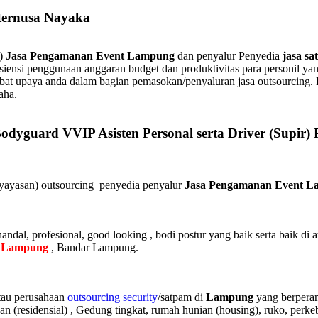
ternusa Nayaka
n)
Jasa Pengamanan Event Lampung
dan penyalur Penyedia
jasa s
siensi penggunaan anggaran budget dan produktivitas para personil yan
bat upaya anda dalam bagian pemasokan/penyaluran jasa outsourcing.
aha.
Bodyguard VVIP Asisten Personal serta Driver (Supir
(yayasan) outsourcing penyedia
penyalur
Jasa Pengamanan Event 
dal, profesional, good looking , bodi postur yang baik serta baik di a
i
Lampung
, Bandar Lampung.
tau perusahaan
outsourcing security
/satpam di
Lampung
yang berperan
n (residensial) , Gedung tingkat
, rumah hunian (housing)
, ruko, perke