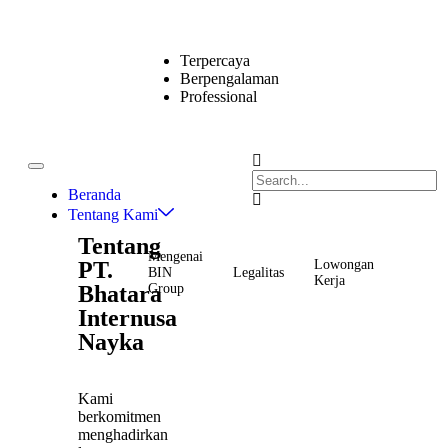
Terpercaya
Berpengalaman
Professional
Beranda
Tentang Kami
Tentang
Mengenai
PT.
Lowongan
BIN
Legalitas
Kerja
Bhatara
Group
Internusa
Nayka
Kami
berkomitmen
menghadirkan