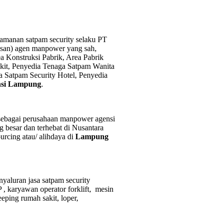
amanan satpam security selaku PT
asan) agen manpower yang sah,
a Konstruksi Pabrik, Area Pabrik
kit,
Penyedia Tenaga Satpam Wanita
a Satpam Security Hotel, Penyedia
nsi Lampung
.
si sebagai perusahaan manpower agensi
g besar dan terhebat di Nusantara
rcing atau/ alihdaya di
Lampung
yaluran jasa satpam security
 , karyawan operator forklift, mesin
eeping rumah sakit, loper,