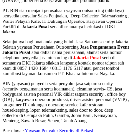
(OB/OG) , loper serta karyawan operator produksi pabrik.
PT. BIN siap menjadi perusahaan yayasan outsourcing (alihdaya)
penyedia penyalur Sales Penjualan, Deep Collector,
Telemarketing ,
Waiter Pelayan Kafe, IT Dukungan Operator, Karyawan Operator
Forklift di
Jakarta Pusat
serta di semuanya berlokasi di DKI
Jakarta.
Selanjutnya bagi buat anda yang butuh Jasa Satpam security Jakarta
Selatan yayasan Perusahaan Outsourcing
Jasa Pengamanan Event
Jakarta Pusat
atau daftar nama perusahaan, alamat serta nomor
telephone penyedia jasa otusorcing di
Jakarta Pusat
serta di
semuanya DKI Jakarta silakan langsung kontak nomor telpon sah
kami di 0857-1420-1684 / 0813-1176-5117 atau pencet tombol
kontribusi layanan konsumen PT. Bhatara Internusa Nayaka.
BIN (yayasan) penyedia serta penyalur jasa satpam security
(security pengamanan serta keamanan), cleaning servis- CS, jasa
bodyguard asisten personal VIP, diklat satpam security , office boy
(OB) , karyawan operator produksi, driver asisten personal (VVIP) ,
programer IT dukungan operator, service kafe restoran,
housekeeping, loper, telemarketing, sales door to door, deep
collector di Cempaka Putih, Gambir, Johar Baru, Kemayoran,
Menteng, Sawah Besar, Senen, Tanah Abang.
Baca Juga :
Yayasan Penyalur Security di Bekasi