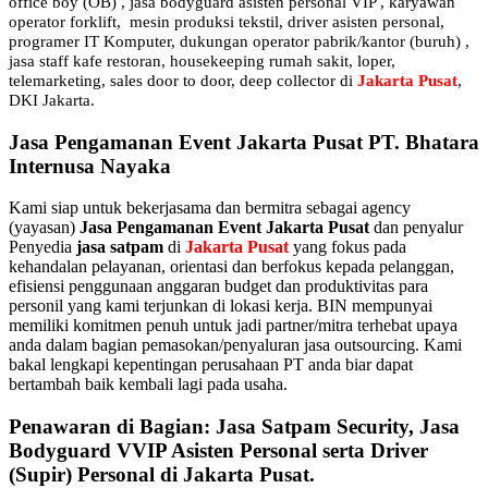
office boy (OB) , jasa bodyguard asisten personal VIP , karyawan
operator forklift, mesin produksi tekstil, driver asisten personal,
programer IT Komputer, dukungan operator pabrik/kantor (buruh) ,
jasa staff kafe restoran, housekeeping rumah sakit, loper,
telemarketing, sales door to door, deep collector di
Jakarta Pusat
,
DKI Jakarta.
Jasa Pengamanan Event Jakarta Pusat PT. Bhatara
Internusa Nayaka
Kami siap untuk bekerjasama dan bermitra sebagai agency
(yayasan)
Jasa Pengamanan Event Jakarta Pusat
dan penyalur
Penyedia
jasa satpam
di
Jakarta Pusat
yang fokus pada
kehandalan pelayanan, orientasi dan berfokus kepada pelanggan,
efisiensi penggunaan anggaran budget dan produktivitas para
personil yang kami terjunkan di lokasi kerja. BIN mempunyai
memiliki komitmen penuh untuk jadi partner/mitra terhebat upaya
anda dalam bagian pemasokan/penyaluran jasa outsourcing. Kami
bakal lengkapi kepentingan perusahaan PT anda biar dapat
bertambah baik kembali lagi pada usaha.
Penawaran di Bagian: Jasa Satpam Security, Jasa
Bodyguard VVIP Asisten Personal serta Driver
(Supir) Personal di Jakarta Pusat.