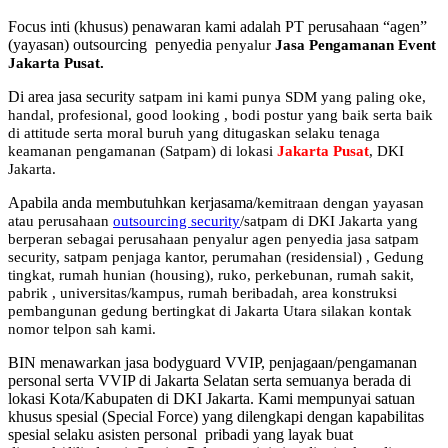
Focus inti (khusus) penawaran kami adalah PT perusahaan “agen”
(yayasan) outsourcing penyedia
penyalur
Jasa Pengamanan Event
Jakarta Pusat
.
Di area jasa security
satpam
ini kami punya SDM yang paling oke,
handal, profesional, good looking , bodi postur yang baik serta baik
di attitude serta moral buruh yang ditugaskan selaku tenaga
keamanan pengamanan (Satpam) di lokasi
Jakarta Pusat
, DKI
Jakarta.
Apabila anda membutuhkan kerjasama/
kemitraan
dengan yayasan
atau perusahaan
outsourcing security
/satpam di DKI Jakarta yang
berperan sebagai perusahaan penyalur
agen
penyedia jasa satpam
security, satpam penjaga kantor, perumahan (residensial) , Gedung
tingkat
, rumah hunian (housing)
, ruko, perkebunan, rumah sakit
,
pabrik
, universitas/kampus, rumah beribadah, area konstruksi
pembangunan gedung bertingkat di Jakarta Utara silakan kontak
nomor telpon sah kami.
BIN menawarkan jasa bodyguard VVIP, penjagaan/pengamanan
personal serta VVIP di Jakarta Selatan serta semuanya berada di
lokasi Kota/Kabupaten di DKI Jakarta. Kami mempunyai satuan
khusus spesial (Special Force) yang dilengkapi dengan kapabilitas
spesial selaku asisten personal pribadi yang layak buat