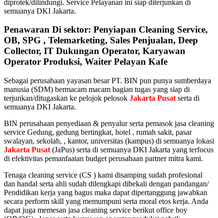
diprotek/dilindungi. Service Pelayanan ini siap diterjunkan di
semuanya DKI Jakarta.
Penawaran Di sektor: Penyiapan Cleaning Service,
OB, SPG , Telemarketing, Sales Penjualan, Deep
Collector, IT Dukungan Operator, Karyawan
Operator Produksi, Waiter Pelayan Kafe
Sebagai perusahaan yayasan besar PT. BIN pun punya sumberdaya
manusia (SDM) bermacam macam bagian tugas yang siap di
terjunkan/ditugaskan ke pelojok pelosok
Jakarta Pusat
serta di
semuanya DKI Jakarta.
BIN perusahaan penyediaan & penyalur serta pemasok jasa cleaning
service Gedung, gedung bertingkat, hotel , rumah sakit, pasar
swalayan, sekolah, , kantor, universitas (kampus) di semuanya lokasi
Jakarta Pusat
(JaPus) serta di semuanya DKI Jakarta yang terfocus
di efektivitas pemanfaatan budget perusahaan partner mitra kami.
Tenaga cleaning service (CS ) kami disamping sudah profesional
dan handal serta ahli sudah dilengkapi dibekali dengan pandangan/
Pendidikan kerja yang bagus maka dapat dipertanggung jawabkan
secara perform skill yang memumpuni serta moral etos kerja. Anda
dapat juga memesan jasa cleaning service berikut office boy