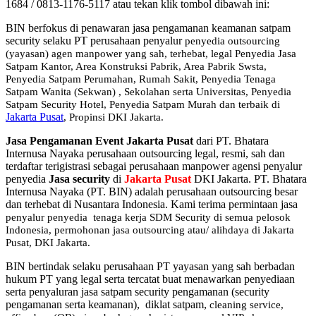
1684 / 0813-1176-5117 atau tekan klik tombol dibawah ini:
BIN berfokus di penawaran jasa pengamanan keamanan satpam
security selaku PT perusahaan penyalur
penyedia
outsourcing
(yayasan) agen manpower yang sah, terhebat
, legal
Penyedia Jasa
Satpam Kantor, Area Konstruksi Pabrik, Area Pabrik Swsta,
Penyedia Satpam Perumahan, Rumah Sakit,
Penyedia Tenaga
Satpam Wanita (Sekwan) ,
Sekolahan serta Universitas, Penyedia
Satpam Security Hotel, Penyedia Satpam Murah dan terbaik di
Jakarta Pusat
, Propinsi DKI Jakarta.
Jasa Pengamanan Event Jakarta Pusat
dari PT. Bhatara
Internusa Nayaka perusahaan outsourcing legal, resmi, sah dan
terdaftar terigistrasi sebagai perusahaan manpower agensi penyalur
penyedia
Jasa security
di
Jakarta Pusat
DKI Jakarta. PT. Bhatara
Internusa Nayaka (PT. BIN) adalah perusahaan outsourcing besar
dan terhebat di Nusantara Indonesia. Kami terima permintaan jasa
penyalur
penyedia tenaga kerja SDM Security di semua pelosok
Indonesia, permohonan jasa outsourcing atau/ alihdaya di Jakarta
Pusat, DKI Jakarta.
BIN bertindak selaku perusahaan PT yayasan yang sah berbadan
hukum PT yang legal serta tercatat buat menawarkan penyediaan
serta penyaluran jasa satpam security pengamanan (security
pengamanan serta keamanan), diklat satpam,
cleaning service,