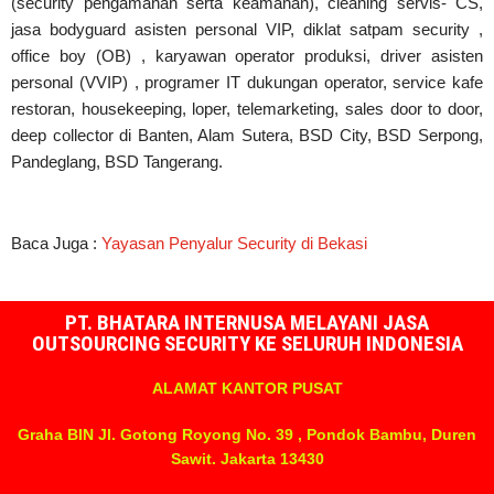
(security pengamanan serta keamanan), cleaning servis- CS,
jasa bodyguard asisten personal VIP, diklat satpam security ,
office boy (OB) , karyawan operator produksi, driver asisten
personal (VVIP) , programer IT dukungan operator, service kafe
restoran, housekeeping, loper, telemarketing, sales door to door,
deep collector di Banten, Alam Sutera, BSD City, BSD Serpong,
Pandeglang, BSD Tangerang.
Baca Juga :
Yayasan Penyalur Security di Bekasi
PT. BHATARA INTERNUSA MELAYANI JASA
OUTSOURCING SECURITY KE SELURUH INDONESIA
ALAMAT KANTOR PUSAT
Graha BIN Jl. Gotong Royong No. 39 , Pondok Bambu, Duren
Sawit. Jakarta 13430