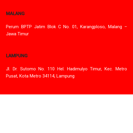
MALANG
Perum BPTP Jatim Blok C No. 01, Karangploso, Malang –
Jawa Timur
LAMPUNG
Jl. Dr. Sutomo No. 110 Hel. Hadimulyo Timur, Kec. Metro
Pusat, Kota Metro 34114, Lampung