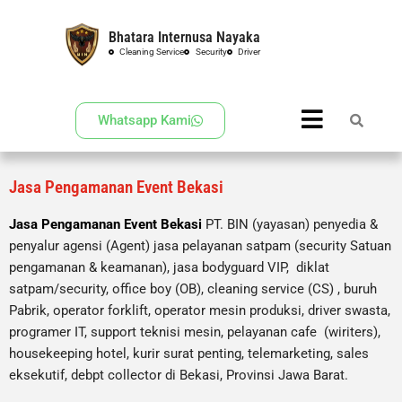
Bhatara Internusa Nayaka
Skip
Cleaning Service
Security
Driver
to
content
Whatsapp Kami
Jasa Pengamanan Event Bekasi
Jasa Pengamanan Event Bekasi
PT. BIN (yayasan) penyedia &
penyalur agensi (Agent) jasa pelayanan satpam (security Satuan
pengamanan & keamanan), jasa bodyguard VIP, diklat
satpam/security, office boy (OB),
cleaning service (CS) ,
buruh
Pabrik, operator forklift, operator mesin produksi, driver swasta,
programer IT, support teknisi mesin, pelayanan cafe (wiriters),
housekeeping hotel, kurir surat penting, telemarketing, sales
eksekutif, debpt collector di Bekasi, Provinsi Jawa Barat.