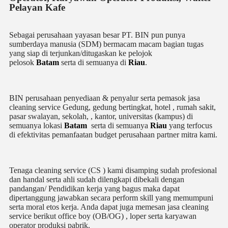
Pelayan Kafe
Sebagai perusahaan yayasan besar PT. BIN pun punya
sumberdaya manusia (SDM) bermacam macam bagian tugas
yang siap di terjunkan/ditugaskan ke pelojok
pelosok
Batam
serta di semuanya di
Riau
.
BIN perusahaan penyediaan & penyalur serta pemasok jasa
cleaning service Gedung, gedung bertingkat, hotel , rumah sakit,
pasar swalayan, sekolah, , kantor, universitas (kampus) di
semuanya lokasi
Batam
serta di semuanya
Riau
yang terfocus
di efektivitas pemanfaatan budget perusahaan partner mitra kami.
Tenaga cleaning service (CS ) kami disamping sudah profesional
dan handal serta ahli sudah dilengkapi dibekali dengan
pandangan/ Pendidikan kerja yang bagus maka dapat
dipertanggung jawabkan secara perform skill yang memumpuni
serta moral etos kerja. Anda dapat juga memesan jasa cleaning
service berikut office boy (OB/OG) , loper serta karyawan
operator produksi pabrik.