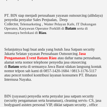
PT. BIN siap menjadi perusahaan yayasan outsourcing (alihdaya)
penyedia penyalur Sales Penjualan, Deep
Collector,
Telemarketing ,
Waiter Pelayan Kafe, IT Dukungan
Batam
Operator, Karyawan Operator Forklift di
serta di
semuanya berlokasi di
Riau
.
Selanjutnya bagi buat anda yang butuh Jasa Satpam security
Jakarta Selatan yayasan Perusahaan Outsourcing
Jasa
Pengamanan Event Batam Riau
atau daftar nama perusahaan,
alamat serta nomor telephone penyedia jasa otusorcing
di
Batam
serta di semuanya Jawa Barat silakan langsung kontak
nomor telpon sah kami di 0857-1420-1684 / 0813-1176-5117
atau pencet tombol kontribusi layanan konsumen PT. Bhatara
Internusa Nayaka.
BIN (yayasan) penyedia serta penyalur jasa satpam security
(security pengamanan serta keamanan), cleaning servis- CS, jasa
bodyguard asisten personal VIP, diklat satpam security , office