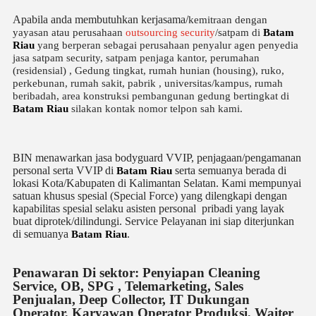
Apabila anda membutuhkan kerjasama/
kemitraan
dengan
yayasan atau perusahaan
outsourcing security
/satpam di
Batam
Riau
yang berperan sebagai perusahaan penyalur
agen
penyedia
jasa satpam security, satpam penjaga kantor, perumahan
(residensial) , Gedung tingkat
, rumah hunian (housing)
, ruko,
perkebunan, rumah sakit
, pabrik
, universitas/kampus, rumah
beribadah, area konstruksi pembangunan gedung bertingkat di
Batam Riau
silakan kontak nomor telpon sah kami.
BIN menawarkan jasa bodyguard VVIP, penjagaan/pengamanan
personal serta VVIP di
serta semuanya berada di
Batam Riau
lokasi Kota/Kabupaten di Kalimantan Selatan. Kami mempunyai
satuan khusus spesial (Special Force) yang dilengkapi dengan
kapabilitas spesial selaku asisten personal pribadi yang layak
buat diprotek/dilindungi. Service Pelayanan ini siap diterjunkan
di semuanya
.
Batam Riau
Penawaran Di sektor: Penyiapan Cleaning
Service, OB, SPG , Telemarketing, Sales
Penjualan, Deep Collector, IT Dukungan
Operator, Karyawan Operator Produksi, Waiter