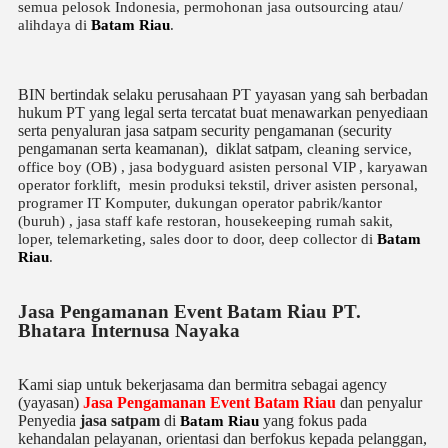
semua pelosok Indonesia, permohonan jasa outsourcing atau/
alihdaya di
Batam Riau
.
BIN bertindak selaku perusahaan PT yayasan yang sah berbadan
hukum PT yang legal serta tercatat buat menawarkan penyediaan
serta penyaluran jasa satpam security pengamanan (security
pengamanan serta keamanan), diklat satpam,
cleaning service,
office boy (OB) , jasa bodyguard asisten personal VIP , karyawan
operator forklift, mesin produksi tekstil, driver asisten personal,
programer IT Komputer, dukungan operator pabrik/kantor
(buruh) , jasa staff kafe restoran, housekeeping rumah sakit,
loper, telemarketing, sales door to door, deep collector di
Batam
Riau
.
Jasa Pengamanan Event Batam Riau PT.
Bhatara Internusa Nayaka
Kami siap untuk bekerjasama dan bermitra sebagai agency
(yayasan)
Jasa Pengamanan Event Batam Riau
dan penyalur
Penyedia
jasa satpam
di
yang fokus pada
Batam Riau
kehandalan pelayanan, orientasi dan berfokus kepada pelanggan,