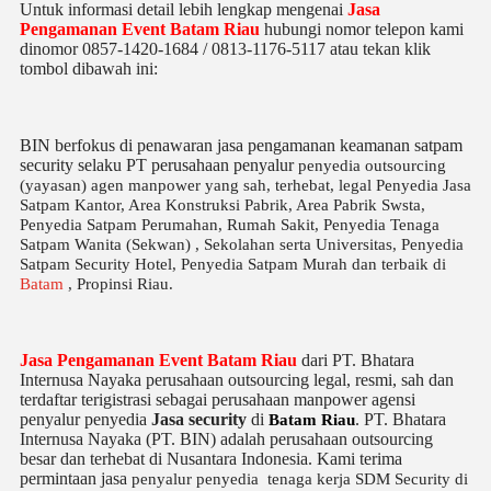
Untuk informasi detail lebih lengkap mengenai
Jasa
Pengamanan Event Batam Riau
hubungi nomor telepon kami
dinomor 0857-1420-1684 / 0813-1176-5117 atau tekan klik
tombol dibawah ini:
BIN berfokus di penawaran jasa pengamanan keamanan satpam
security selaku PT perusahaan penyalur
penyedia
outsourcing
(yayasan) agen manpower yang sah, terhebat
, legal
Penyedia Jasa
Satpam Kantor, Area Konstruksi Pabrik, Area Pabrik Swsta,
Penyedia Satpam Perumahan, Rumah Sakit,
Penyedia Tenaga
Satpam Wanita (Sekwan) ,
Sekolahan serta Universitas, Penyedia
Satpam Security Hotel, Penyedia Satpam Murah dan terbaik di
Batam
, Propinsi Riau.
Jasa Pengamanan Event Batam Riau
dari PT. Bhatara
Internusa Nayaka perusahaan outsourcing legal, resmi, sah dan
terdaftar terigistrasi sebagai perusahaan manpower agensi
penyalur penyedia
Jasa security
di
. PT. Bhatara
Batam Riau
Internusa Nayaka (PT. BIN) adalah perusahaan outsourcing
besar dan terhebat di Nusantara Indonesia. Kami terima
permintaan jasa
penyalur
penyedia tenaga kerja SDM Security di