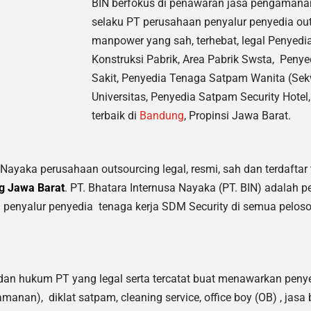
BIN berfokus di penawaran jasa pengamana
selaku PT perusahaan penyalur
penyedia
out
manpower yang sah, terhebat
, legal
Penyedia
Konstruksi Pabrik, Area Pabrik Swsta, Pe
Sakit,
Penyedia Tenaga Satpam Wanita (Sek
Universitas, Penyedia Satpam Security Hote
terbaik di
Bandung
, Propinsi Jawa Barat.
 Nayaka perusahaan outsourcing legal, resmi, sah dan terdaftar 
g Jawa Barat
. PT. Bhatara Internusa Nayaka (PT. BIN) adalah 
a
penyalur
penyedia tenaga kerja SDM Security di semua pelos
an hukum PT yang legal serta tercatat buat menawarkan penye
amanan), diklat satpam,
cleaning service,
office boy (OB) , jasa