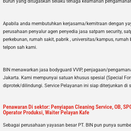
buruh yang ditugaskan selaku tenaga keamanan pengamanan
Apabila anda membutuhkan kerjasama/
kemitraan
dengan ya
perusahaan penyalur
agen
penyedia jasa satpam security, sat
perkebunan, rumah sakit
, pabrik
, universitas/kampus, rumah 
telpon sah kami.
BIN menawarkan jasa bodyguard VVIP, penjagaan/pengamanan
Jakarta. Kami mempunyai satuan khusus spesial (Special Forc
diprotek/dilindungi. Service Pelayanan ini siap diterjunkan d
Penawaran Di sektor: Penyiapan Cleaning Service, OB, SPG
Operator Produksi, Waiter Pelayan Kafe
Sebagai perusahaan yayasan besar PT. BIN pun punya sumb