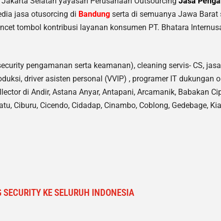
y Jakarta Selatan yayasan Perusahaan Outsourcing
Jasa Penga
dia jasa otusorcing di
Bandung
serta di semuanya Jawa Barat 
ncet tombol kontribusi layanan konsumen PT. Bhatara Internus
security pengamanan serta keamanan), cleaning servis- CS, jasa
oduksi, driver asisten personal (VVIP) , programer IT dukungan op
collector di Andir, Astana Anyar, Antapani, Arcamanik, Babakan 
atu, Ciburu, Cicendo, Cidadap, Cinambo, Coblong, Gedebage, K
 SECURITY KE SELURUH INDONESIA