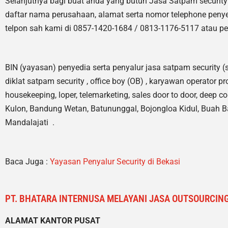
Selanjutnya bagi buat anda yang butuh Jasa Satpam securit
daftar nama perusahaan, alamat serta nomor telephone penye
telpon sah kami di 0857-1420-1684 / 0813-1176-5117 atau pe
BIN (yayasan) penyedia serta penyalur jasa satpam security (
diklat satpam security , office boy (OB) , karyawan operator pr
housekeeping, loper, telemarketing, sales door to door, deep 
Kulon, Bandung Wetan, Batununggal, Bojongloa Kidul, Buah B
Mandalajati .
Baca Juga :
Yayasan Penyalur Security di Bekasi
PT. BHATARA INTERNUSA MELAYANI JASA OUTSOURCING
ALAMAT KANTOR PUSAT