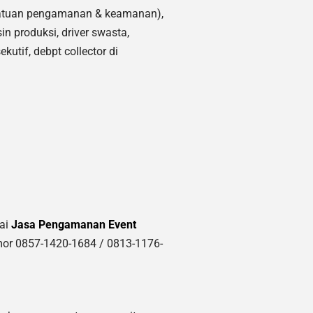
 Satuan pengamanan & keamanan),
sin produksi, driver swasta,
kutif, debpt collector di
nai
Jasa Pengamanan Event
or 0857-1420-1684 / 0813-1176-