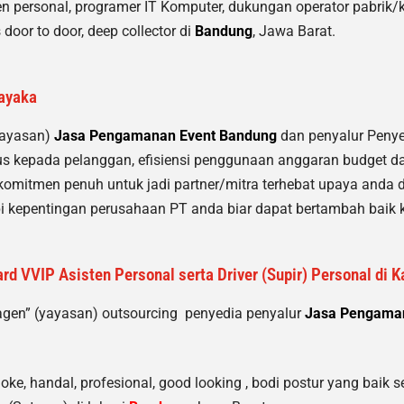
sten personal, programer IT Komputer, dukungan operator pabrik/ka
 door to door, deep collector di
Bandung
, Jawa Barat.
ayaka
yayasan)
Jasa Pengamanan Event Bandung
dan penyalur Peny
s kepada pelanggan, efisiensi penggunaan anggaran budget dan
 komitmen penuh untuk jadi partner/mitra terhebat upaya anda
i kepentingan perusahaan PT anda biar dapat bertambah baik k
d VVIP Asisten Personal serta Driver (Supir) Personal di 
agen” (yayasan) outsourcing penyedia
penyalur
Jasa Pengama
e, handal, profesional, good looking , bodi postur yang baik ser