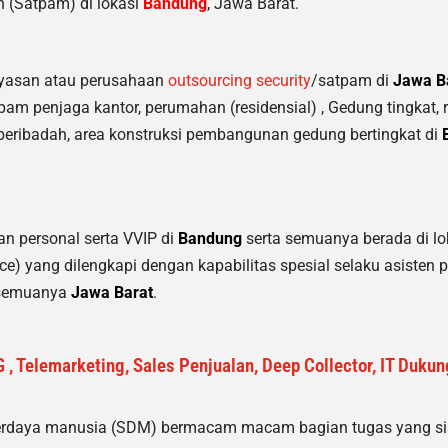
 (Satpam) di lokasi
Bandung
, Jawa Barat.
yasan atau perusahaan
outsourcing security
/satpam di
Jawa B
pam penjaga kantor, perumahan (residensial) , Gedung tingkat
,
beribadah, area konstruksi pembangunan gedung bertingkat di
 personal serta VVIP di
Bandung
serta semuanya berada di lo
e) yang dilengkapi dengan kapabilitas spesial selaku asisten p
i semuanya
Jawa Barat
.
 , Telemarketing, Sales Penjualan, Deep Collector, IT Duku
erdaya manusia (SDM) bermacam macam bagian tugas yang siap