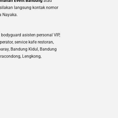
manan Event Bandung
atau
silakan langsung kontak nomor
a Nayaka.
 bodyguard asisten personal VIP,
erator, service kafe restoran,
Ciparay, Bandung Kidul, Bandung
iaracondong, Lengkong,