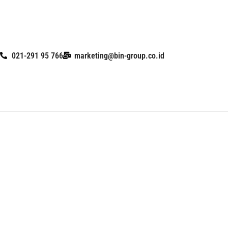
Skip
to
content
021-291 95 766
marketing@bin-group.co.id