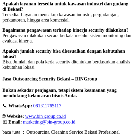
Apakah layanan tersedia untuk kawasan industri dan gudang
di Bekasi?
Tersedia. Layanan mencakup kawasan industri, pergudangan,
perkantoran, hingga area komersial.
Bagaimana pengawasan terhadap kinerja security dilakukan?
Pengawasan dilakukan secara berkala melalui sistem monitoring dan
evaluasi kinerja.
Apakah jumlah security bisa disesuaikan dengan kebutuhan
lokasi?
Bisa. Jumlah dan pola kerja security ditentukan berdasarkan analisis
kebutuhan lokasi.
Jasa Outsourcing Security Bekasi – BINGroup
Bukan sekadar penjagaan, tetapi sistem keamanan yang
mendukung kelancaran bisnis Anda.
📞
WhatsApp:
081311765117
🌐
Website:
www.bin-group.co.id
📧
Email:
marketing@bin-group.co.id
baca juga : Outsourcing Cleaning Service Bekasi Profesional