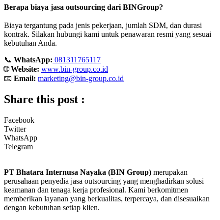
Berapa biaya jasa outsourcing dari BINGroup?
Biaya tergantung pada jenis pekerjaan, jumlah SDM, dan durasi
kontrak. Silakan hubungi kami untuk penawaran resmi yang sesuai
kebutuhan Anda.
📞
WhatsApp:
081311765117
🌐
Website:
www.bin-group.co.id
📧
Email:
marketing@bin-group.co.id
Share this post :
Facebook
Twitter
WhatsApp
Telegram
PT Bhatara Internusa Nayaka (BIN Group)
merupakan
perusahaan penyedia jasa outsourcing yang menghadirkan solusi
keamanan dan tenaga kerja profesional. Kami berkomitmen
memberikan layanan yang berkualitas, terpercaya, dan disesuaikan
dengan kebutuhan setiap klien.