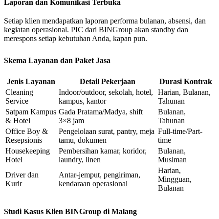
Laporan dan Komunikasi Terbuka
Setiap klien mendapatkan laporan performa bulanan, absensi, dan
kegiatan operasional. PIC dari BINGroup akan standby dan
merespons setiap kebutuhan Anda, kapan pun.
Skema Layanan dan Paket Jasa
Jenis Layanan
Detail Pekerjaan
Durasi Kontrak
Cleaning
Indoor/outdoor, sekolah, hotel,
Harian, Bulanan,
Service
kampus, kantor
Tahunan
Satpam Kampus
Gada Pratama/Madya, shift
Bulanan,
& Hotel
3×8 jam
Tahunan
Office Boy &
Pengelolaan surat, pantry, meja
Full-time/Part-
Resepsionis
tamu, dokumen
time
Housekeeping
Pembersihan kamar, koridor,
Bulanan,
Hotel
laundry, linen
Musiman
Harian,
Driver dan
Antar-jemput, pengiriman,
Mingguan,
Kurir
kendaraan operasional
Bulanan
Studi Kasus Klien BINGroup di Malang