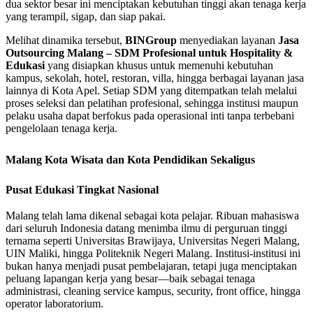
dua sektor besar ini menciptakan kebutuhan tinggi akan tenaga kerja
yang terampil, sigap, dan siap pakai.
Melihat dinamika tersebut,
BINGroup
menyediakan layanan
Jasa
Outsourcing Malang – SDM Profesional untuk Hospitality &
Edukasi
yang disiapkan khusus untuk memenuhi kebutuhan
kampus, sekolah, hotel, restoran, villa, hingga berbagai layanan jasa
lainnya di Kota Apel. Setiap SDM yang ditempatkan telah melalui
proses seleksi dan pelatihan profesional, sehingga institusi maupun
pelaku usaha dapat berfokus pada operasional inti tanpa terbebani
pengelolaan tenaga kerja.
Malang Kota Wisata dan Kota Pendidikan Sekaligus
Pusat Edukasi Tingkat Nasional
Malang telah lama dikenal sebagai kota pelajar. Ribuan mahasiswa
dari seluruh Indonesia datang menimba ilmu di perguruan tinggi
ternama seperti Universitas Brawijaya, Universitas Negeri Malang,
UIN Maliki, hingga Politeknik Negeri Malang. Institusi-institusi ini
bukan hanya menjadi pusat pembelajaran, tetapi juga menciptakan
peluang lapangan kerja yang besar—baik sebagai tenaga
administrasi, cleaning service kampus, security, front office, hingga
operator laboratorium.