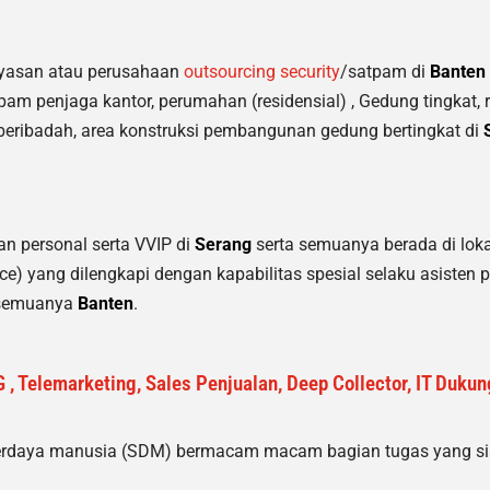
yasan atau perusahaan
outsourcing security
/satpam di
Banten
pam penjaga kantor, perumahan (residensial) , Gedung tingkat
,
beribadah, area konstruksi pembangunan gedung bertingkat di
 personal serta VVIP di
Serang
serta semuanya berada di lok
e) yang dilengkapi dengan kapabilitas spesial selaku asisten p
i semuanya
Banten
.
 , Telemarketing, Sales Penjualan, Deep Collector, IT Duku
erdaya manusia (SDM) bermacam macam bagian tugas yang siap