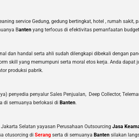
ing service Gedung, gedung bertingkat, hotel , rumah sakit, pa
muanya B
anten
yang terfocus di efektivitas pemanfaatan budget
nal dan handal serta ahli sudah dilengkapi dibekali dengan pa
rm skill yang memumpuni serta moral etos kerja. Anda dapat 
tor produksi pabrik.
ya) penyedia penyalur Sales Penjualan, Deep Collector,
Telemar
a di semuanya berlokasi di
Banten
.
y Jakarta Selatan yayasan Perusahaan Outsourcing
Jasa Keam
a otusorcing di
Serang
serta di semuanya
Banten
silakan lang