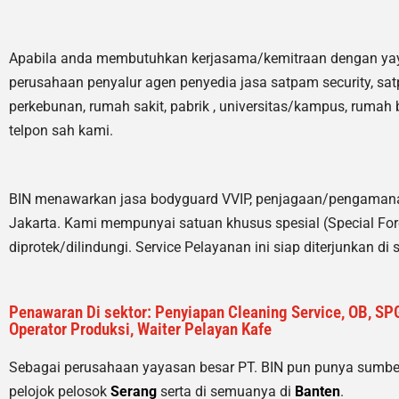
Apabila anda membutuhkan kerjasama/
kemitraan
dengan ya
perusahaan penyalur
agen
penyedia jasa satpam security, sat
perkebunan, rumah sakit
, pabrik
, universitas/kampus, rumah 
telpon sah kami.
BIN menawarkan jasa bodyguard VVIP, penjagaan/pengamanan
Jakarta. Kami mempunyai satuan khusus spesial (Special Forc
diprotek/dilindungi. Service Pelayanan ini siap diterjunkan d
Penawaran Di sektor: Penyiapan Cleaning Service, OB, SPG
Operator Produksi, Waiter Pelayan Kafe
Sebagai perusahaan yayasan besar PT. BIN pun punya sumb
pelojok pelosok
Serang
serta di semuanya di
Banten
.