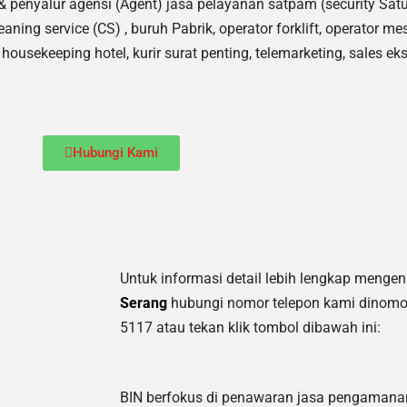
& penyalur agensi (Agent) jasa pelayanan satpam (security S
eaning service (CS) ,
buruh Pabrik, operator forklift, operator me
housekeeping hotel, kurir surat penting, telemarketing, sales eks
Hubungi Kami
Untuk informasi detail lebih lengkap menge
Serang
hubungi nomor telepon kami dinomo
5117 atau tekan klik tombol dibawah ini:
BIN berfokus di penawaran jasa pengamana