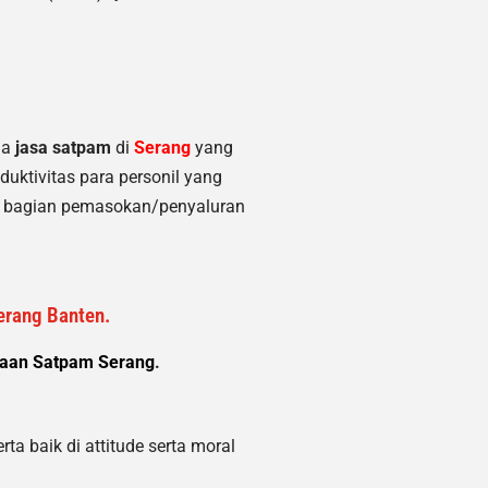
ia
jasa satpam
di
Serang
yang
uktivitas para personil yang
am bagian pemasokan/penyaluran
erang Banten.
haan Satpam Serang
.
ta baik di attitude serta moral