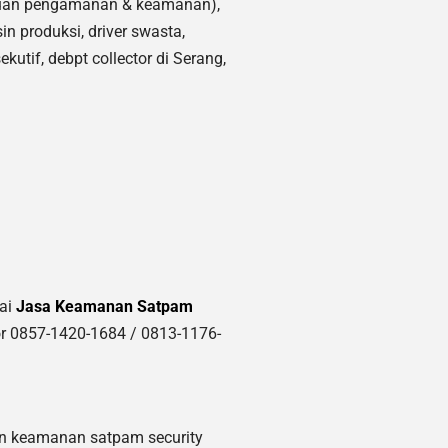
atuan pengamanan & keamanan),
sin produksi, driver swasta,
ekutif, debpt collector di Serang,
nai
Jasa Keamanan Satpam
r 0857-1420-1684 / 0813-1176-
n keamanan satpam security