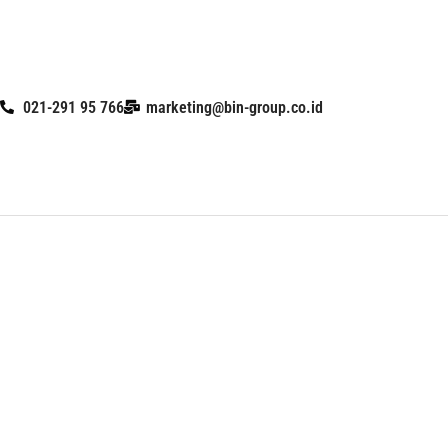
Skip
to
021-291 95 766
marketing@bin-group.co.id
content