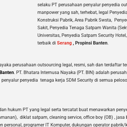
selaku PT perusahaan penyalur
penyedia
out
manpower yang sah, terhebat
, legal
Penyedia
Konstruksi Pabrik, Area Pabrik Swsta, Pe
Sakit,
Penyedia Tenaga Satpam Wanita (Sek
Universitas, Penyedia Satpam Security Hote
terbaik di
Serang
,
Propinsi Banten
.
ayaka perusahaan outsourcing legal, resmi, sah dan terdaftar t
Banten
. PT. Bhatara Internusa Nayaka (PT. BIN) adalah perusa
a
penyalur
penyedia tenaga kerja SDM Security di semua pelos
an hukum PT yang legal serta tercatat buat menawarkan penye
amanan), diklat satpam,
cleaning service,
office boy (OB) , jasa
sten personal, programer IT Komputer, dukungan operator pabrik/ka