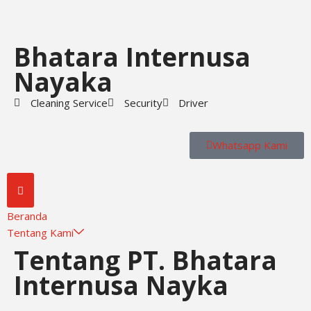
Skip
Bhatara Internusa
to
content
Nayaka
Cleaning Service
Security
Driver
Whatsapp Kami
Beranda
Tentang Kami
Tentang PT. Bhatara
Internusa Nayka