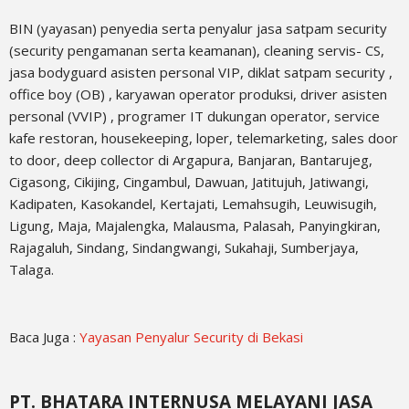
BIN (yayasan) penyedia serta penyalur jasa satpam security
(security pengamanan serta keamanan), cleaning servis- CS,
jasa bodyguard asisten personal VIP, diklat satpam security ,
office boy (OB) , karyawan operator produksi, driver asisten
personal (VVIP) , programer IT dukungan operator, service
kafe restoran, housekeeping, loper, telemarketing, sales door
to door, deep collector di Argapura, Banjaran, Bantarujeg,
Cigasong, Cikijing, Cingambul, Dawuan, Jatitujuh, Jatiwangi,
Kadipaten, Kasokandel, Kertajati, Lemahsugih, Leuwisugih,
Ligung, Maja, Majalengka, Malausma, Palasah, Panyingkiran,
Rajagaluh, Sindang, Sindangwangi, Sukahaji, Sumberjaya,
Talaga.
Baca Juga :
Yayasan Penyalur Security di Bekasi
PT. BHATARA INTERNUSA MELAYANI JASA