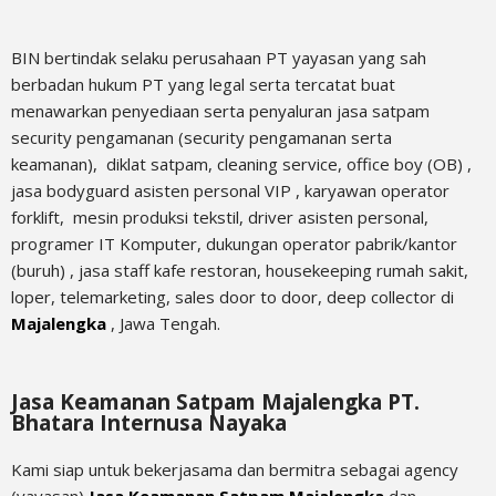
BIN bertindak selaku perusahaan PT yayasan yang sah
berbadan hukum PT yang legal serta tercatat buat
menawarkan penyediaan serta penyaluran jasa satpam
security pengamanan (security pengamanan serta
keamanan), diklat satpam,
cleaning service,
office boy (OB) ,
jasa bodyguard asisten personal VIP , karyawan operator
forklift, mesin produksi tekstil, driver asisten personal,
programer IT Komputer, dukungan operator pabrik/kantor
(buruh) , jasa staff kafe restoran, housekeeping rumah sakit,
loper, telemarketing, sales door to door, deep collector di
Majalengka
, Jawa Tengah.
Jasa Keamanan Satpam Majalengka PT.
Bhatara Internusa Nayaka
Kami siap untuk bekerjasama dan bermitra sebagai agency
(yayasan)
Jasa Keamanan Satpam Majalengka
dan