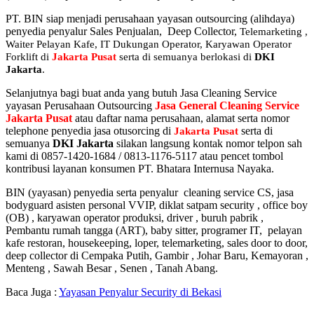
PT. BIN siap menjadi perusahaan yayasan outsourcing (alihdaya)
penyedia penyalur Sales Penjualan, Deep Collector,
Telemarketing ,
Waiter Pelayan Kafe, IT Dukungan Operator, Karyawan Operator
Forklift di
Jakarta Pusat
serta di semuanya berlokasi di
DKI
Jakarta
.
Selanjutnya bagi buat anda yang butuh Jasa Cleaning Service
yayasan Perusahaan Outsourcing
Jasa General Cleaning Service
Jakarta Pusat
atau daftar nama perusahaan, alamat serta nomor
telephone penyedia jasa otusorcing di
serta di
Jakarta Pusat
semuanya
DKI Jakarta
silakan langsung kontak nomor telpon sah
kami di 0857-1420-1684 / 0813-1176-5117 atau pencet tombol
kontribusi layanan konsumen PT. Bhatara Internusa Nayaka.
BIN (yayasan) penyedia serta penyalur cleaning service CS, jasa
bodyguard asisten personal VVIP, diklat satpam security , office boy
(OB) , karyawan operator produksi, driver , buruh pabrik ,
Pembantu rumah tangga (ART), baby sitter, programer IT, pelayan
kafe restoran, housekeeping, loper, telemarketing, sales door to door,
deep collector di Cempaka Putih, Gambir , Johar Baru, Kemayoran ,
Menteng , Sawah Besar , Senen , Tanah Abang.
Baca Juga :
Yayasan Penyalur Security di Bekasi