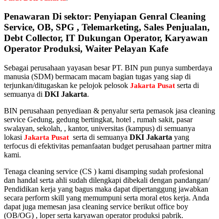
Penawaran Di sektor: Penyiapan Genral Cleaning
Service, OB, SPG , Telemarketing, Sales Penjualan,
Debt Collector, IT Dukungan Operator, Karyawan
Operator Produksi, Waiter Pelayan Kafe
Sebagai perusahaan yayasan besar PT. BIN pun punya sumberdaya
manusia (SDM) bermacam macam bagian tugas yang siap di
terjunkan/ditugaskan ke pelojok pelosok
serta di
Jakarta Pusat
semuanya di
DKI Jakarta
.
BIN perusahaan penyediaan & penyalur serta pemasok jasa cleaning
service Gedung, gedung bertingkat, hotel , rumah sakit, pasar
swalayan, sekolah, , kantor, universitas (kampus) di semuanya
lokasi
serta di semuanya
DKI Jakarta
yang
Jakarta Pusat
terfocus di efektivitas pemanfaatan budget perusahaan partner mitra
kami.
Tenaga cleaning service (CS ) kami disamping sudah profesional
dan handal serta ahli sudah dilengkapi dibekali dengan pandangan/
Pendidikan kerja yang bagus maka dapat dipertanggung jawabkan
secara perform skill yang memumpuni serta moral etos kerja. Anda
dapat juga memesan jasa cleaning service berikut office boy
(OB/OG) , loper serta karyawan operator produksi pabrik.