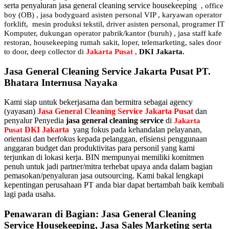
serta penyaluran jasa general cleaning service housekeeping
,
office
boy (OB) , jasa bodyguard asisten personal VIP , karyawan operator
forklift, mesin produksi tekstil, driver asisten personal, programer IT
Komputer, dukungan operator pabrik/kantor (buruh) , jasa staff kafe
restoran, housekeeping rumah sakit, loper, telemarketing, sales door
to door, deep collector di
Jakarta Pusat
,
DKI Jakarta.
Jasa General Cleaning Service Jakarta Pusat PT.
Bhatara Internusa Nayaka
Kami siap untuk bekerjasama dan bermitra sebagai agency
(yayasan)
Jasa General Cleaning Service Jakarta Pusat
dan
penyalur Penyedia
jasa general cleaning service
di
Jakarta
DKI Jakarta
yang fokus pada kehandalan pelayanan,
Pusat
orientasi dan berfokus kepada pelanggan, efisiensi penggunaan
anggaran budget dan produktivitas para personil yang kami
terjunkan di lokasi kerja. BIN mempunyai memiliki komitmen
penuh untuk jadi partner/mitra terhebat upaya anda dalam bagian
pemasokan/penyaluran jasa outsourcing. Kami bakal lengkapi
kepentingan perusahaan PT anda biar dapat bertambah baik kembali
lagi pada usaha.
Penawaran di Bagian: Jasa General Cleaning
Service Housekeeping, Jasa Sales Marketing serta