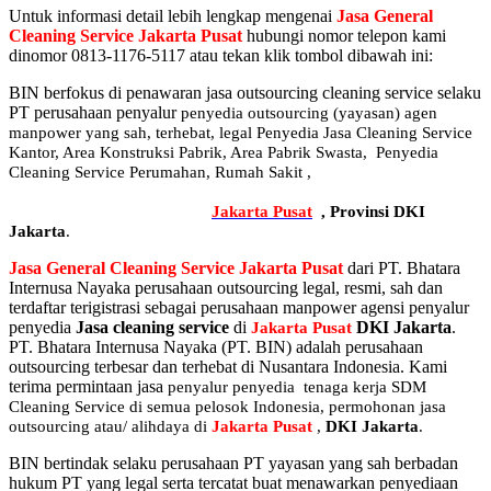
Untuk informasi detail lebih lengkap mengenai
Jasa General
Cleaning Service Jakarta Pusat
hubungi nomor telepon kami
dinomor 0813-1176-5117 atau tekan klik tombol dibawah ini:
BIN berfokus di penawaran jasa outsourcing cleaning service selaku
PT perusahaan penyalur
penyedia
outsourcing (yayasan) agen
manpower yang sah, terhebat
, legal
Penyedia Jasa Cleaning Service
Kantor, Area Konstruksi Pabrik, Area Pabrik Swasta, Penyedia
Cleaning Service Perumahan, Rumah Sakit
,
Sekolahan serta
Universitas, Penyedia Cleaning Service Hotel, Penyedia Cleaning
Service Murah dan terbaik di
Jakarta
Pusat
,
Provinsi DKI
Jakarta
.
Jasa General Cleaning Service Jakarta Pusat
dari PT. Bhatara
Internusa Nayaka perusahaan outsourcing legal, resmi, sah dan
terdaftar terigistrasi sebagai perusahaan manpower agensi penyalur
penyedia
Jasa cleaning service
di
DKI Jakarta
.
Jakarta Pusat
PT. Bhatara Internusa Nayaka (PT. BIN) adalah perusahaan
outsourcing terbesar dan terhebat di Nusantara Indonesia. Kami
terima permintaan jasa
penyalur
penyedia tenaga kerja SDM
Cleaning Service di semua pelosok Indonesia, permohonan jasa
outsourcing atau/ alihdaya di
Jakarta Pusat
,
DKI Jakarta
.
BIN bertindak selaku perusahaan PT yayasan yang sah berbadan
hukum PT yang legal serta tercatat buat menawarkan penyediaan