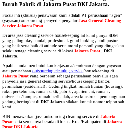
Buruh Pabrik di Jakarta Pusat DKI Jakarta.
Focus inti (khusus) penawaran kami adalah PT perusahaan “agen”
(yayasan) outsourcing penyedia
penyalur
Jasa General Cleaning
Service Jakarta Pusat
.
Di area jasa cleaning service housekeeping
ini kami punya SDM
yang paling oke, handal, profesional, good looking , bodi postur
yang baik serta baik di attitude serta moral personil yang ditugaskan
selaku tenaga cleaning service di lokasi
Jakarta Pusat
,
DKI
Jakarta
.
Apabila anda membutuhkan kerjasama/
kemitraan
dengan yayasan
outsourcing cleaning service
atau perusahaan
/housekeeping di
Jakarta Pusat
yang berperan sebagai perusahaan penyalur
agen
penyedia jasa general cleaning service/housekeeping kantor,
perumahan (residensial) , Gedung tingkat
, rumah hunian (housing)
,
ruko, perkebunan, rumah sakit
, pabrik , apartement, rumah
,
universitas/kampus, rumah beribadah, area konstruksi pembangunan
gedung bertingkat di
DKI Jakarta
silakan kontak nomor telpon sah
kami.
BIN menawarkan jasa outsourcing cleaning service di
Jakarta
serta semuanya berada di lokasi Kota/Kabupaten di
Pusat
Jakarta
DKI Jakarta
.
Pusat