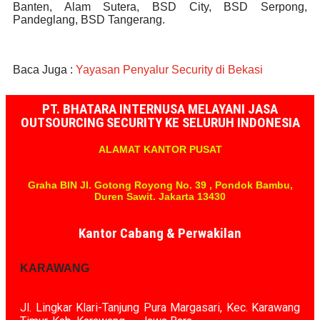
Banten, Alam Sutera, BSD City, BSD Serpong,
Pandeglang, BSD Tangerang.
Baca Juga :
Yayasan Penyalur Security di Bekasi
PT. BHATARA INTERNUSA MELAYANI JASA
OUTSOURCING SECURITY KE SELURUH INDONESIA
ALAMAT KANTOR PUSAT
Graha BIN Jl. Gotong Royong No. 39 , Pondok Bambu,
Duren Sawit. Jakarta 13430
Kantor Cabang & Perwakilan
KARAWANG
Jl. Lingkar Klari-Tanjung Pura Margasari, Kec. Karawang