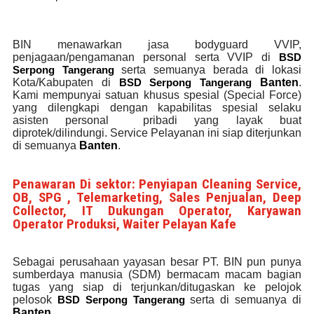
BIN menawarkan jasa bodyguard VVIP,
penjagaan/pengamanan personal serta VVIP di
BSD
Serpong Tangerang
serta semuanya berada di lokasi
Kota/Kabupaten di
BSD Serpong Tangerang
Banten
.
Kami mempunyai satuan khusus spesial (Special Force)
yang dilengkapi dengan kapabilitas spesial selaku
asisten personal pribadi yang layak buat
diprotek/dilindungi. Service Pelayanan ini siap diterjunkan
di semuanya
Banten
.
Penawaran Di sektor: Penyiapan Cleaning Service,
OB, SPG , Telemarketing, Sales Penjualan, Deep
Collector, IT Dukungan Operator, Karyawan
Operator Produksi, Waiter Pelayan Kafe
Sebagai perusahaan yayasan besar PT. BIN pun punya
sumberdaya manusia (SDM) bermacam macam bagian
tugas yang siap di terjunkan/ditugaskan ke pelojok
pelosok
BSD Serpong Tangerang
serta di semuanya di
Banten
.