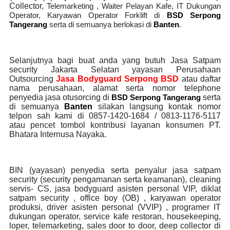
Collector,
Telemarketing ,
Waiter Pelayan Kafe, IT Dukungan
Operator, Karyawan Operator Forklift di
BSD Serpong
Tangerang
serta di semuanya berlokasi di
Banten
.
Selanjutnya bagi buat anda yang butuh Jasa Satpam
security Jakarta Selatan yayasan Perusahaan
Outsourcing
Jasa Bodyguard Serpong BSD
atau daftar
nama perusahaan, alamat serta nomor telephone
penyedia jasa otusorcing di
BSD Serpong Tangerang
serta
di semuanya
Banten
silakan langsung kontak nomor
telpon sah kami di 0857-1420-1684 / 0813-1176-5117
atau pencet tombol kontribusi layanan konsumen PT.
Bhatara Internusa Nayaka.
BIN (yayasan) penyedia serta penyalur jasa satpam
security (security pengamanan serta keamanan), cleaning
servis- CS, jasa bodyguard asisten personal VIP, diklat
satpam security , office boy (OB) , karyawan operator
produksi, driver asisten personal (VVIP) , programer IT
dukungan operator, service kafe restoran, housekeeping,
loper, telemarketing, sales door to door, deep collector di