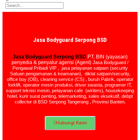
Jasa Bodyguard Serpong BSD
Jasa Bodyguard Serpong BSD
PT. BIN (yayasan)
penyedia & penyalur agensi (Agent) J
asa Bodyguard /
Pengawal Pribadi VIP ,
jasa pelayanan satpam (security
Satuan pengamanan & keamanan), diklat satpam/security,
office boy (OB),
cleaning service (CS) ,
buruh Pabrik, operator
forklift, operator mesin produksi, driver swasta, programer IT,
support teknisi mesin, pelayanan cafe (wiriters), housekeeping
hotel, kurir surat penting, telemarketing, sales eksekutif, debpt
collector di BSD Serpong Tangerang , Provinsi Banten.
Hubungi Kami