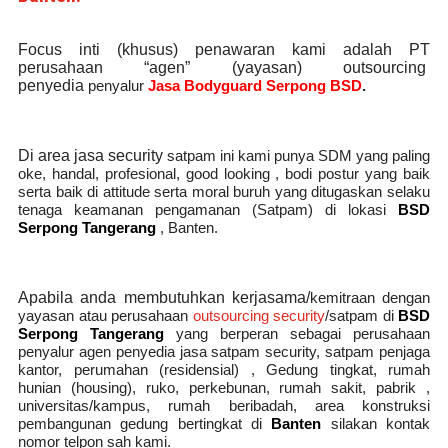
Focus inti (khusus) penawaran kami adalah PT
perusahaan “agen” (yayasan) outsourcing
penyedia
penyalur
Jasa Bodyguard Serpong BSD
.
Di area jasa security
satpam
ini kami punya SDM yang paling
oke, handal, profesional, good looking , bodi postur yang baik
serta baik di attitude serta moral buruh yang ditugaskan selaku
tenaga keamanan pengamanan (Satpam) di lokasi
BSD
Serpong Tangerang
, Banten.
Apabila anda membutuhkan kerjasama/
kemitraan
dengan
yayasan atau perusahaan
outsourcing security
/satpam di
BSD
Serpong Tangerang
yang berperan sebagai perusahaan
penyalur
agen
penyedia jasa satpam security, satpam penjaga
kantor, perumahan (residensial) , Gedung tingkat
, rumah
hunian (housing)
, ruko, perkebunan, rumah sakit
, pabrik
,
universitas/kampus, rumah beribadah, area konstruksi
pembangunan gedung bertingkat di
Banten
silakan kontak
nomor telpon sah kami.