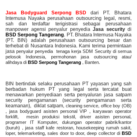
Jasa Bodyguard Serpong BSD
dari PT. Bhatara
Internusa Nayaka perusahaan outsourcing legal, resmi,
sah dan terdaftar terigistrasi sebagai perusahaan
manpower agensi penyalur penyedia
Jasa security
di
BSD Serpong Tangerang
. PT. Bhatara Internusa Nayaka
(PT. BIN) adalah perusahaan outsourcing besar dan
terhebat di Nusantara Indonesia. Kami terima permintaan
jasa
penyalur
penyedia tenaga kerja SDM Security di semua
pelosok Indonesia, permohonan jasa outsourcing atau/
alihdaya di
BSD Serpong Tangerang
, Banten.
BIN bertindak selaku perusahaan PT yayasan yang sah
berbadan hukum PT yang legal serta tercatat buat
menawarkan penyediaan serta penyaluran jasa satpam
security pengamanan (security pengamanan serta
keamanan), diklat satpam,
cleaning service,
office boy (OB)
, jasa bodyguard asisten personal VIP , karyawan operator
forklift, mesin produksi tekstil, driver asisten personal,
programer IT Komputer, dukungan operator pabrik/kantor
(buruh) , jasa staff kafe restoran, housekeeping rumah sakit,
loper, telemarketing, sales door to door, deep collector di
BSD