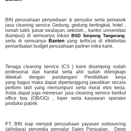
BIN perusahaan penyediaan & penyalur serta pemasok
jasa cleaning service Gedung, gedung bertingkat, hotel ,
rumah sakit, pasar swalayan, sekolah, , kantor, universitas
(kampus) di semuanya lokasi
BSD Serpong Tangerang
serta di semuanya
Banten
yang terfocus di efektivitas
pemanfaatan budget perusahaan partner mitra kami.
Tenaga cleaning service (CS ) kami disamping sudah
profesional dan handal serta ahli sudah dilengkapi
dibekali dengan pandangan/ Pendidikan kerja
yang bagus maka dapat dipertanggung jawabkan secara
perform skill yang memumpuni serta moral etos kerja.
Anda dapat juga memesan jasa cleaning service berikut
office boy (OB/OG) , loper serta karyawan operator
produksi pabrik.
PT. BIN siap menjadi perusahaan yayasan outsourcing
(alihdaya) penyedia penyalur Sales Penjualan, Deep