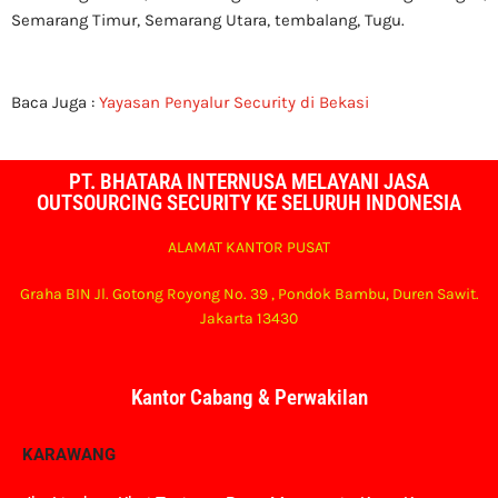
Semarang Timur, Semarang Utara, tembalang, Tugu.
Baca Juga :
Yayasan Penyalur Security di Bekasi
PT. BHATARA INTERNUSA MELAYANI JASA
OUTSOURCING SECURITY KE SELURUH INDONESIA
ALAMAT KANTOR PUSAT
Graha BIN Jl. Gotong Royong No. 39 , Pondok Bambu, Duren Sawit.
Jakarta 13430
Kantor Cabang & Perwakilan
KARAWANG