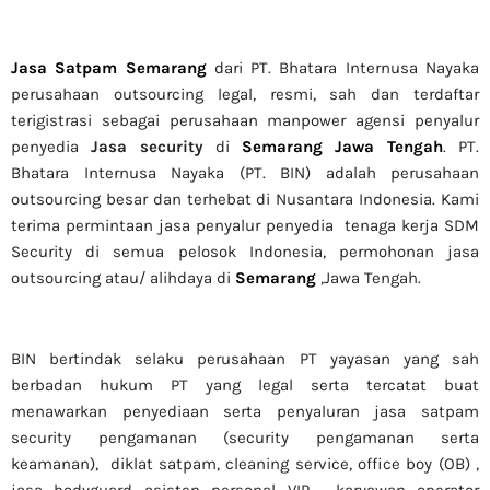
Jasa Satpam Semarang
dari PT. Bhatara Internusa Nayaka
perusahaan outsourcing legal, resmi, sah dan terdaftar
terigistrasi sebagai perusahaan manpower agensi penyalur
penyedia
Jasa security
di
Semarang Jawa Tengah
. PT.
Bhatara Internusa Nayaka (PT. BIN) adalah perusahaan
outsourcing besar dan terhebat di Nusantara Indonesia. Kami
terima permintaan jasa
penyalur
penyedia tenaga kerja SDM
Security di semua pelosok Indonesia, permohonan jasa
outsourcing atau/ alihdaya di
Semarang
,Jawa Tengah.
BIN bertindak selaku perusahaan PT yayasan yang sah
berbadan hukum PT yang legal serta tercatat buat
menawarkan penyediaan serta penyaluran jasa satpam
security pengamanan (security pengamanan serta
keamanan), diklat satpam,
cleaning service,
office boy (OB) ,
jasa bodyguard asisten personal VIP , karyawan operator