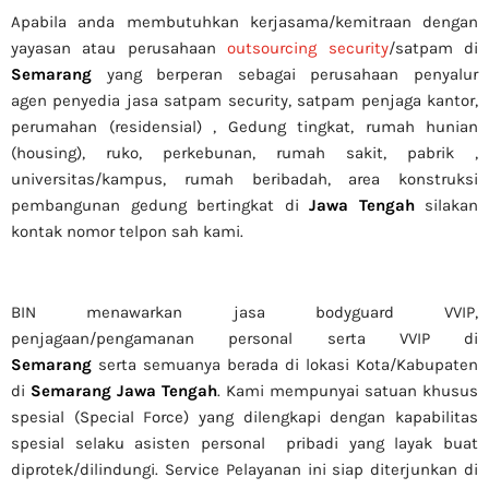
Apabila anda membutuhkan kerjasama/
kemitraan
dengan
yayasan atau perusahaan
outsourcing security
/satpam di
Semarang
yang berperan sebagai perusahaan penyalur
agen
penyedia jasa satpam security, satpam penjaga kantor,
perumahan (residensial) , Gedung tingkat
, rumah hunian
(housing)
, ruko, perkebunan, rumah sakit
, pabrik
,
universitas/kampus, rumah beribadah, area konstruksi
pembangunan gedung bertingkat di
Jawa Tengah
silakan
kontak nomor telpon sah kami.
BIN menawarkan jasa bodyguard VVIP,
penjagaan/pengamanan personal serta VVIP di
Semarang
serta semuanya berada di lokasi Kota/Kabupaten
di
Semarang Jawa Tengah
. Kami mempunyai satuan khusus
spesial (Special Force) yang dilengkapi dengan kapabilitas
spesial selaku asisten personal pribadi yang layak buat
diprotek/dilindungi. Service Pelayanan ini siap diterjunkan di