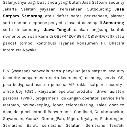
Selanjutnya bagi buat anda yang butuh Jasa Satpam security
Jakarta Selatan yayasan Perusahaan Outsourcing
Jasa
Satpam Semarang
atau daftar nama perusahaan, alamat
serta nomor telephone penyedia jasa otusorcing di
Semarang
serta di semuanya
Jawa Tengah
silakan langsung kontak
nomor telpon sah kami di 0857-1420-1684 / 0813-1176-5117 atau
pencet tombol kontribusi layanan konsumen PT. Bhatara
Internusa Nayaka.
BIN (yayasan) penyedia serta penyalur jasa satpam security
(security pengamanan serta keamanan), cleaning servis- CS,
jasa bodyguard asisten personal VIP, diklat satpam security ,
office boy (OB) , karyawan operator produksi, driver asisten
personal (VVIP) , programer IT dukungan operator, service kafe
restoran, housekeeping, loper, telemarketing, sales door to
door, deep collector di Banyumanik, Candisari, Gajahmungkur,
Gayamsari, Genuk, GunungPati, Mijen, Ngaliyan, Pedurungan,
Semarang Barat, semarang Selatan, Semarang Tengah,