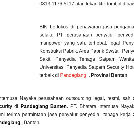
0813-1176-5117 atau tekan klik tombol dibaw
BIN berfokus di penawaran jasa pengam
selaku PT perusahaan penyalur
penyed
manpower yang sah, terhebat
, legal
Penye
Konstruksi Pabrik, Area Pabrik Swsta, Pe
Sakit,
Penyedia Tenaga Satpam Wanita
Universitas, Penyedia Satpam Security Ho
terbaik di
Pandeglang
,
Provinsi Banten
.
nternusa Nayaka perusahaan outsourcing legal, resmi, sah da
curity
di
Pandeglang Banten
. PT. Bhatara Internusa Naya
ami terima permintaan jasa
penyalur
penyedia tenaga kerja 
ndeglang
, Banten.