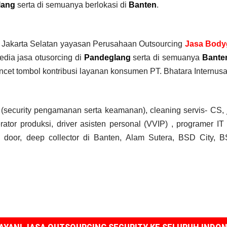
lang
serta di semuanya berlokasi di
Banten
.
y Jakarta Selatan yayasan Perusahaan Outsourcing
Jasa Body
dia jasa otusorcing di
Pandeglang
serta di semuanya
Bante
ncet tombol kontribusi layanan konsumen PT. Bhatara Internus
 (security pengamanan serta keamanan), cleaning servis- CS,
erator produksi, driver asisten personal (VVIP) , programer IT
r to door, deep collector di Banten, Alam Sutera, BSD City