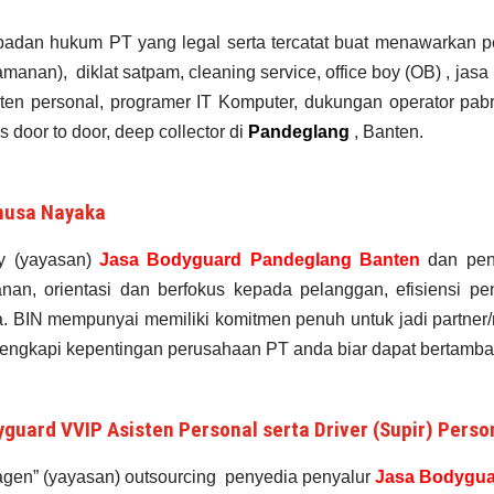
adan hukum PT yang legal serta tercatat buat menawarkan p
amanan), diklat satpam,
cleaning service,
office boy (OB) , jasa
isten personal, programer IT Komputer, dukungan operator pabrik
s door to door, deep collector di
Pandeglang
, Banten.
nusa Nayaka
cy (yayasan)
Jasa Bodyguard Pandeglang Banten
dan pen
an, orientasi dan berfokus kepada pelanggan, efisiensi 
erja. BIN mempunyai memiliki komitmen penuh untuk jadi partner
lengkapi kepentingan perusahaan PT anda biar dapat bertambah
guard VVIP Asisten Personal serta Driver (Supir) Perso
agen” (yayasan) outsourcing penyedia
penyalur
Jasa Bodygua