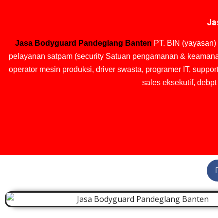
Ja
Jasa Bodyguard Pandeglang Banten
PT. BIN (yayasan) 
pelayanan satpam (security Satuan pengamanan & keamanan),
operator mesin produksi, driver swasta, programer IT, support
sales eksekutif, debp