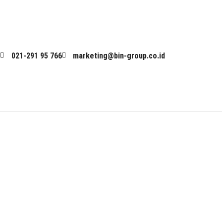
Skip
to
content
021-291 95 766
marketing@bin-group.co.id