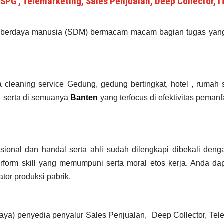
SPG , Telemarketing, Sales Penjualan, Deep Collector, 
berdaya manusia (SDM) bermacam macam bagian tugas yang s
leaning service Gedung, gedung bertingkat, hotel , rumah sa
serta di semuanya
Banten
yang terfocus di efektivitas peman
sional dan handal serta ahli sudah dilengkapi dibekali den
form skill yang memumpuni serta moral etos kerja. Anda da
ator produksi pabrik.
daya) penyedia penyalur Sales Penjualan, Deep Collector,
Tele