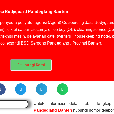
sa Bodyguard Pandeglang Banten
penyedia penyalur agensi (Agent) Outsourcing Jasa Bodyguard 
 diklat satpam/security, office boy (OB),
cleaning service (CS
 teknisi mesin, pelayanan cafe (wiriters), housekeeping hotel, ku
t collector di BSD Serpong Pandeglang , Provinsi Banten.
Hubungi Kami
Untuk informasi detail lebih lengk
Pandeglang Banten
hubungi nomor telepon