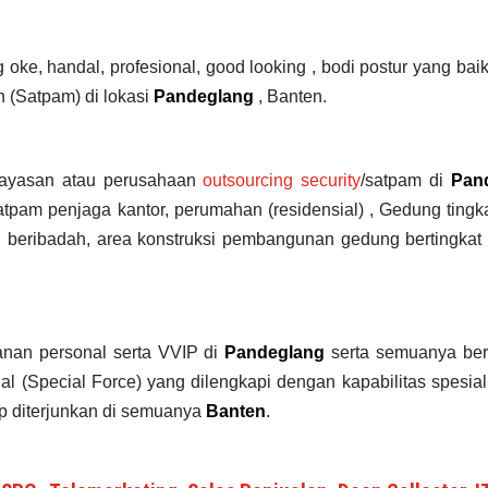
ke, handal, profesional, good looking , bodi postur yang baik s
 (Satpam) di lokasi
Pandeglang
, Banten.
ayasan atau perusahaan
outsourcing security
/satpam di
Pan
atpam penjaga kantor, perumahan (residensial) , Gedung tingk
h beribadah, area konstruksi pembangunan gedung bertingkat
nan personal serta VVIP di
Pandeglang
serta semuanya bera
 (Special Force) yang dilengkapi dengan kapabilitas spesial
iap diterjunkan di semuanya
Banten
.