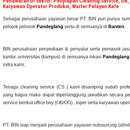
Penawaran Di sektor: Penyiapan Cleaning Service, OB, 
Karyawan Operator Produksi, Waiter Pelayan Kafe
Sebagai perusahaan yayasan besar PT. BIN pun punya sum
pelojok pelosok
Pandeglang
serta di semuanya di
Banten
.
BIN perusahaan penyediaan & penyalur serta pemasok jasa c
kantor, universitas (kampus) di semuanya lokasi
Pandeglang
mitra kami.
Tenaga cleaning service (CS ) kami disamping sudah profe
yang bagus maka dapat dipertanggung jawabkan secara per
service berikut office boy (OB/OG) , loper serta karyawan oper
PT. BIN siap menjadi perusahaan yayasan outsourcing (alih