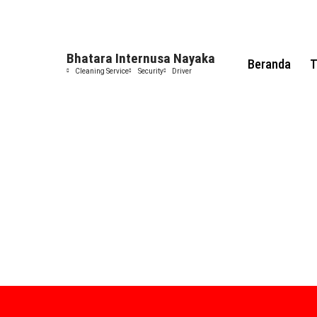
Bhatara Internusa Nayaka
Beranda
T
Cleaning Service
Security
Driver