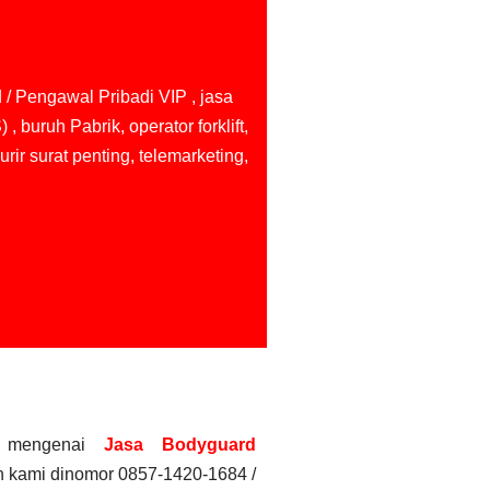
/ Pengawal Pribadi VIP , jasa
) ,
buruh Pabrik, operator forklift,
rir surat penting, telemarketing,
ap mengenai
Jasa Bodyguard
 kami dinomor 0857-1420-1684 /