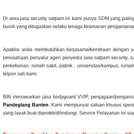
Di area jasa security
satpam
ini kami punya SDM yang paling o
buruh yang ditugaskan selaku tenaga keamanan pengamanan
Apabila anda membutuhkan kerjasama/
kemitraan
dengan y
perusahaan penyalur
agen
penyedia jasa satpam security, s
perkebunan, rumah sakit
, pabrik
, universitas/kampus, ruma
telpon sah kami.
BIN menawarkan jasa bodyguard VVIP, penjagaan/pengama
Pandeglang
Banten
. Kami mempunyai satuan khusus spesial
yang layak buat diprotek/dilindungi. Service Pelayanan ini s