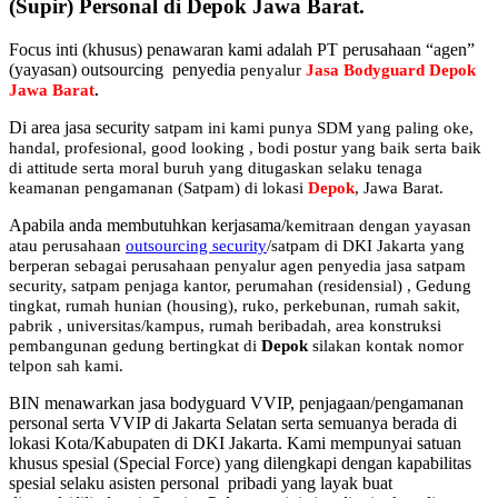
(Supir) Personal di Depok Jawa Barat.
Focus inti (khusus) penawaran kami adalah PT perusahaan “agen”
(yayasan) outsourcing penyedia
penyalur
Jasa Bodyguard Depok
Jawa Barat
.
Di area jasa security
satpam
ini kami punya SDM yang paling oke,
handal, profesional, good looking , bodi postur yang baik serta baik
di attitude serta moral buruh yang ditugaskan selaku tenaga
keamanan pengamanan (Satpam) di lokasi
Depok
, Jawa Barat.
Apabila anda membutuhkan kerjasama/
kemitraan
dengan yayasan
atau perusahaan
outsourcing security
/satpam di DKI Jakarta yang
berperan sebagai perusahaan penyalur
agen
penyedia jasa satpam
security, satpam penjaga kantor, perumahan (residensial) , Gedung
tingkat
, rumah hunian (housing)
, ruko, perkebunan, rumah sakit
,
pabrik
, universitas/kampus, rumah beribadah, area konstruksi
pembangunan gedung bertingkat di
Depok
silakan kontak nomor
telpon sah kami.
BIN menawarkan jasa bodyguard VVIP, penjagaan/pengamanan
personal serta VVIP di Jakarta Selatan serta semuanya berada di
lokasi Kota/Kabupaten di DKI Jakarta. Kami mempunyai satuan
khusus spesial (Special Force) yang dilengkapi dengan kapabilitas
spesial selaku asisten personal pribadi yang layak buat