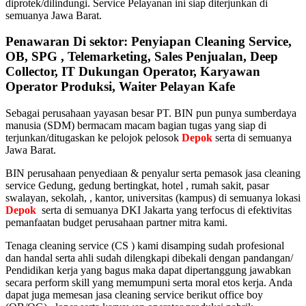
diprotek/dilindungi. Service Pelayanan ini siap diterjunkan di
semuanya Jawa Barat.
Penawaran Di sektor: Penyiapan Cleaning Service,
OB, SPG , Telemarketing, Sales Penjualan, Deep
Collector, IT Dukungan Operator, Karyawan
Operator Produksi, Waiter Pelayan Kafe
Sebagai perusahaan yayasan besar PT. BIN pun punya sumberdaya
manusia (SDM) bermacam macam bagian tugas yang siap di
terjunkan/ditugaskan ke pelojok pelosok
Depok
serta di semuanya
Jawa Barat.
BIN perusahaan penyediaan & penyalur serta pemasok jasa cleaning
service Gedung, gedung bertingkat, hotel , rumah sakit, pasar
swalayan, sekolah, , kantor, universitas (kampus) di semuanya lokasi
Depok
serta di semuanya DKI Jakarta yang terfocus di efektivitas
pemanfaatan budget perusahaan partner mitra kami.
Tenaga cleaning service (CS ) kami disamping sudah profesional
dan handal serta ahli sudah dilengkapi dibekali dengan pandangan/
Pendidikan kerja yang bagus maka dapat dipertanggung jawabkan
secara perform skill yang memumpuni serta moral etos kerja. Anda
dapat juga memesan jasa cleaning service berikut office boy