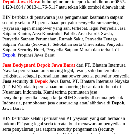
Depok Jawa Barat
hubungi nomor telepon kami dinomor 0857-
1420-1684 / 0813-1176-5117 atau tekan klik tombol dibawah ini:
BIN berfokus di penawaran jasa pengamanan keamanan satpam
security selaku PT perusahaan penyalur
penyedia
outsourcing
(yayasan) agen manpower yang sah, terhebat
, legal
Penyedia Jasa
Satpam Kantor, Area Konstruksi Pabrik, Area Pabrik Swsta,
Penyedia Satpam Perumahan, Rumah Sakit,
Penyedia Tenaga
Satpam Wanita (Sekwan) ,
Sekolahan serta Universitas, Penyedia
Satpam Security Hotel, Penyedia Satpam Murah dan terbaik di
Depok
, Propinsi Jawa Barat.
Jasa Bodyguard Depok Jawa Barat
dari PT. Bhatara Internusa
Nayaka perusahaan outsourcing legal, resmi, sah dan terdaftar
terigistrasi sebagai perusahaan manpower agensi penyalur penyedia
Jasa security
di
Depok
Jawa Barat. PT. Bhatara Internusa Nayaka
(PT. BIN) adalah perusahaan outsourcing besar dan terhebat di
Nusantara Indonesia. Kami terima permintaan jasa
penyalur
penyedia tenaga kerja SDM Security di semua pelosok
Indonesia, permohonan jasa outsourcing atau/ alihdaya di
Depok
,
Jawa Barat.
BIN bertindak selaku perusahaan PT yayasan yang sah berbadan
hukum PT yang legal serta tercatat buat menawarkan penyediaan
serta penyaluran jasa satpam security pengamanan (security