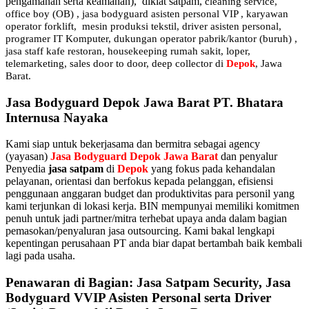
pengamanan serta keamanan), diklat satpam,
cleaning service,
office boy (OB) , jasa bodyguard asisten personal VIP , karyawan
operator forklift, mesin produksi tekstil, driver asisten personal,
programer IT Komputer, dukungan operator pabrik/kantor (buruh) ,
jasa staff kafe restoran, housekeeping rumah sakit, loper,
telemarketing, sales door to door, deep collector di
Depok
, Jawa
Barat.
Jasa Bodyguard Depok Jawa Barat PT. Bhatara
Internusa Nayaka
Kami siap untuk bekerjasama dan bermitra sebagai agency
(yayasan)
Jasa Bodyguard Depok Jawa Barat
dan penyalur
Penyedia
jasa satpam
di
Depok
yang fokus pada kehandalan
pelayanan, orientasi dan berfokus kepada pelanggan, efisiensi
penggunaan anggaran budget dan produktivitas para personil yang
kami terjunkan di lokasi kerja. BIN mempunyai memiliki komitmen
penuh untuk jadi partner/mitra terhebat upaya anda dalam bagian
pemasokan/penyaluran jasa outsourcing. Kami bakal lengkapi
kepentingan perusahaan PT anda biar dapat bertambah baik kembali
lagi pada usaha.
Penawaran di Bagian: Jasa Satpam Security, Jasa
Bodyguard VVIP Asisten Personal serta Driver