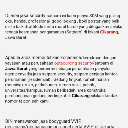
Di area jasa security
satpam
ini kami punya SDM yang paling
oke, handal, profesional, good looking , bodi postur yang baik
serta baik di attitude serta moral buruh yang ditugaskan selaku
tenaga keamanan pengamanan (Satpam) di lokasi
Cikarang
,
Jawa Barat.
Apabila anda membutuhkan kerjasama/
kemitraan
dengan
yayasan atau perusahaan
outsourcing security
/satpam di
Jawa Barat
yang berperan sebagai perusahaan penyalur
agen
penyedia jasa satpam security, satpam penjaga kantor,
perumahan (residensial) , Gedung tingkat
, rumah hunian
(housing)
, ruko, perkebunan, rumah sakit
, pabrik
,
universitas/kampus, rumah beribadah, area konstruksi
pembangunan gedung bertingkat di
Cikarang
silakan kontak
nomor telpon sah kami.
BIN menawarkan jasa bodyguard VVIP,
penjagaan/pengamanan personal serta VVIP di Jakarta