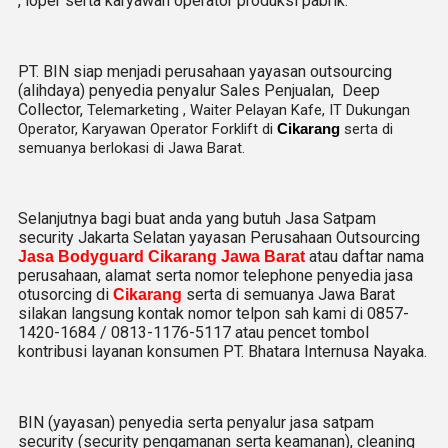
, loper serta karyawan operator produksi pabrik.
PT. BIN siap menjadi perusahaan yayasan outsourcing
(alihdaya) penyedia penyalur Sales Penjualan, Deep
Collector,
Telemarketing ,
Waiter Pelayan Kafe, IT Dukungan
Operator, Karyawan Operator Forklift di
Cikarang
serta di
semuanya berlokasi di Jawa Barat.
Selanjutnya bagi buat anda yang butuh Jasa Satpam
security Jakarta Selatan yayasan Perusahaan Outsourcing
atau daftar nama
Jasa Bodyguard Cikarang Jawa Barat
perusahaan, alamat serta nomor telephone penyedia jasa
otusorcing di
serta di semuanya Jawa Barat
Cikarang
silakan langsung kontak nomor telpon sah kami di 0857-
1420-1684 / 0813-1176-5117 atau pencet tombol
kontribusi layanan konsumen PT. Bhatara Internusa Nayaka.
BIN (yayasan) penyedia serta penyalur jasa satpam
security (security pengamanan serta keamanan), cleaning