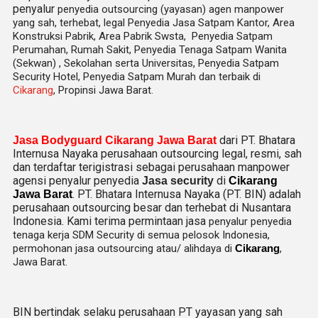
penyalur
penyedia
outsourcing (yayasan) agen manpower
yang sah, terhebat
, legal
Penyedia Jasa Satpam Kantor, Area
Konstruksi Pabrik, Area Pabrik Swsta, Penyedia Satpam
Perumahan, Rumah Sakit,
Penyedia Tenaga Satpam Wanita
(Sekwan) ,
Sekolahan serta Universitas, Penyedia Satpam
Security Hotel, Penyedia Satpam Murah dan terbaik di
Cikarang
, Propinsi Jawa Barat.
dari PT. Bhatara
Jasa Bodyguard Cikarang Jawa Barat
Internusa Nayaka perusahaan outsourcing legal, resmi, sah
dan terdaftar terigistrasi sebagai perusahaan manpower
agensi penyalur penyedia
di
Jasa security
Cikarang
. PT. Bhatara Internusa Nayaka (PT. BIN) adalah
Jawa Barat
perusahaan outsourcing besar dan terhebat di Nusantara
Indonesia. Kami terima permintaan jasa
penyalur
penyedia
tenaga kerja SDM Security di semua pelosok Indonesia,
permohonan jasa outsourcing atau/ alihdaya di
Cikarang
,
Jawa Barat.
BIN bertindak selaku perusahaan PT yayasan yang sah