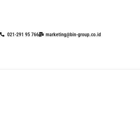
Skip
to
content
021-291 95 766
marketing@bin-group.co.id