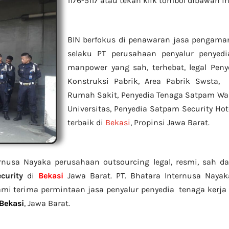
1176-5117 atau tekan klik tombol dibawah in
BIN berfokus di penawaran jasa pengam
selaku PT perusahaan penyalur
penyedi
manpower yang sah, terhebat
, legal
Penye
Konstruksi Pabrik, Area Pabrik Swsta
Rumah Sakit,
Penyedia Tenaga Satpam Wan
Universitas, Penyedia Satpam Security Ho
terbaik di
Bekasi
, Propinsi Jawa Barat.
ernusa Nayaka perusahaan outsourcing legal, resmi, sah dan
curity
di
Bekasi
Jawa Barat. PT. Bhatara Internusa Nayak
Kami terima permintaan jasa
penyalur
penyedia tenaga kerja
Bekasi
, Jawa Barat.