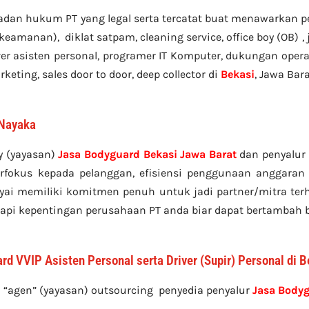
adan hukum PT yang legal serta tercatat buat menawarkan p
 keamanan), diklat satpam,
cleaning service,
office boy (OB) 
river asisten personal, programer IT Komputer, dukungan opera
keting, sales door to door, deep collector di
Bekasi
, Jawa Bara
 Nayaka
y (yayasan)
Jasa Bodyguard Bekasi Jawa Barat
dan penyalur
erfokus kepada pelanggan, efisiensi penggunaan anggaran 
nyai memiliki komitmen penuh untuk jadi partner/mitra te
api kepentingan perusahaan PT anda biar dapat bertambah b
d VVIP Asisten Personal serta Driver (Supir) Personal di B
 “agen” (yayasan) outsourcing penyedia
penyalur
Jasa Bodyg