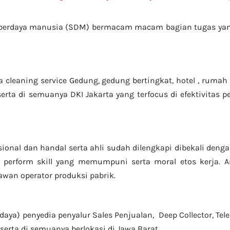
mberdaya manusia (SDM) bermacam macam bagian tugas yang
leaning service Gedung, gedung bertingkat, hotel , rumah sa
rta di semuanya DKI Jakarta yang terfocus di efektivitas
sional dan handal serta ahli sudah dilengkapi dibekali den
perform skill yang memumpuni serta moral etos kerja. 
ryawan operator produksi pabrik.
daya) penyedia penyalur Sales Penjualan, Deep Collector,
Tel
serta di semuanya berlokasi di Jawa Barat.