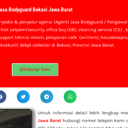
asa Bodyguard Bekasi Jawa Barat
enyedia & penyalur agensi (Agent)
Jasa Bodyguard / Pengawal 
t satpam/security, office boy (OB),
cleaning service (CS) ,
b
upport teknisi mesin, pelayanan cafe (wiriters), housekeeping
ksekutif, debpt collector di Bekasi, Provinsi Jawa Barat.
Hubungi Kami
Untuk informasi detail lebih lengkap m
Jawa Barat
hubungi nomor telepon kami d