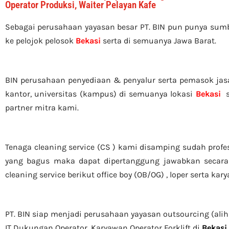
Operator Produksi, Waiter Pelayan Kafe
Sebagai perusahaan yayasan besar PT. BIN pun punya su
ke pelojok pelosok
Bekasi
serta di semuanya Jawa Barat.
BIN perusahaan penyediaan & penyalur serta pemasok jasa c
kantor, universitas (kampus) di semuanya lokasi
Bekasi
se
partner mitra kami.
Tenaga cleaning service (CS ) kami disamping sudah profe
yang bagus maka dapat dipertanggung jawabkan secara 
cleaning service berikut office boy (OB/OG) , loper serta ka
PT. BIN siap menjadi perusahaan yayasan outsourcing (alih
IT Dukungan Operator, Karyawan Operator Forklift di
Bekasi