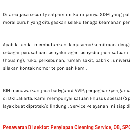
Di area jasa security
satpam
ini kami punya SDM yang paling
moral buruh yang ditugaskan selaku tenaga keamanan pe
Apabila anda membutuhkan kerjasama/
kemitraan
denga
sebagai perusahaan penyalur
agen
penyedia jasa satpam s
(housing)
, ruko, perkebunan, rumah sakit
, pabrik
, univer
silakan kontak nomor telpon sah kami.
BIN menawarkan jasa bodyguard VVIP, penjagaan/pengamana
di DKI Jakarta. Kami mempunyai satuan khusus spesial (Spe
layak buat diprotek/dilindungi. Service Pelayanan ini siap
Penawaran Di sektor: Penyiapan Cleaning Service, OB, SPG