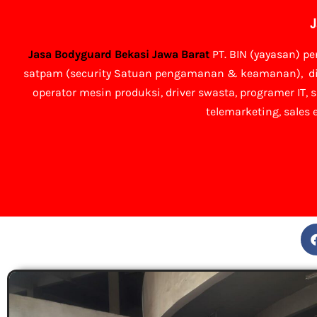
J
Jasa Bodyguard Bekasi Jawa Barat
PT. BIN (yayasan) p
satpam (security Satuan pengamanan & keamanan), dikla
operator mesin produksi, driver swasta, programer IT, s
telemarketing, sales e