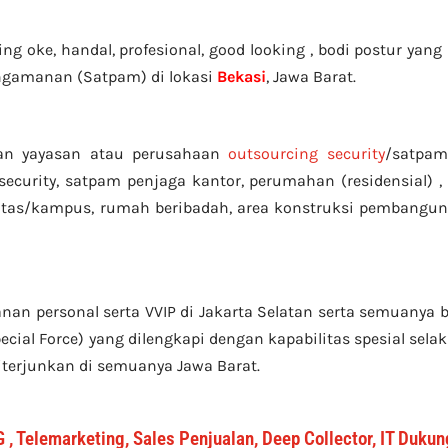
 oke, handal, profesional, good looking , bodi postur yang b
ngamanan (Satpam) di lokasi
Bekasi
, Jawa Barat.
n yayasan atau perusahaan
outsourcing security
/satpam
ecurity, satpam penjaga kantor, perumahan (residensial) ,
sitas/kampus, rumah beribadah, area konstruksi pembangun
n personal serta VVIP di Jakarta Selatan serta semuanya b
cial Force) yang dilengkapi dengan kapabilitas spesial selak
 diterjunkan di semuanya Jawa Barat.
 , Telemarketing, Sales Penjualan, Deep Collector, IT Duku