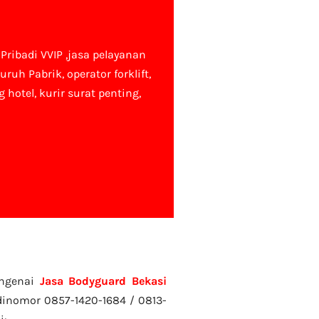
Pribadi VVIP
,jasa pelayanan
uruh Pabrik, operator forklift,
 hotel, kurir surat penting,
engenai
Jasa Bodyguard Bekasi
inomor 0857-1420-1684 / 0813-