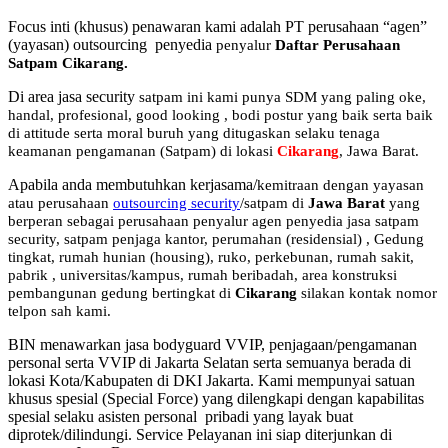
Focus inti (khusus) penawaran kami adalah PT perusahaan “agen”
(yayasan) outsourcing penyedia
penyalur
Daftar Perusahaan
Satpam Cikarang
.
Di area jasa security
satpam
ini kami punya SDM yang paling oke,
handal, profesional, good looking , bodi postur yang baik serta baik
di attitude serta moral buruh yang ditugaskan selaku tenaga
keamanan pengamanan (Satpam) di lokasi
Cikarang
, Jawa Barat.
Apabila anda membutuhkan kerjasama/
kemitraan
dengan yayasan
atau perusahaan
outsourcing security
/satpam di
Jawa Barat
yang
berperan sebagai perusahaan penyalur
agen
penyedia jasa satpam
security, satpam penjaga kantor, perumahan (residensial) , Gedung
tingkat
, rumah hunian (housing)
, ruko, perkebunan, rumah sakit
,
pabrik
, universitas/kampus, rumah beribadah, area konstruksi
pembangunan gedung bertingkat di
Cikarang
silakan kontak nomor
telpon sah kami.
BIN menawarkan jasa bodyguard VVIP, penjagaan/pengamanan
personal serta VVIP di Jakarta Selatan serta semuanya berada di
lokasi Kota/Kabupaten di DKI Jakarta. Kami mempunyai satuan
khusus spesial (Special Force) yang dilengkapi dengan kapabilitas
spesial selaku asisten personal pribadi yang layak buat
diprotek/dilindungi. Service Pelayanan ini siap diterjunkan di