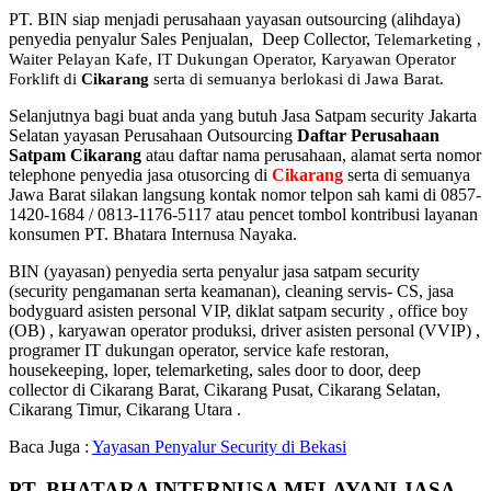
PT. BIN siap menjadi perusahaan yayasan outsourcing (alihdaya)
penyedia penyalur Sales Penjualan, Deep Collector,
Telemarketing ,
Waiter Pelayan Kafe, IT Dukungan Operator, Karyawan Operator
Forklift di
Cikarang
serta di semuanya berlokasi di Jawa Barat.
Selanjutnya bagi buat anda yang butuh Jasa Satpam security Jakarta
Selatan yayasan Perusahaan Outsourcing
Daftar Perusahaan
Satpam Cikarang
atau daftar nama perusahaan, alamat serta nomor
telephone penyedia jasa otusorcing di
Cikarang
serta di semuanya
Jawa Barat silakan langsung kontak nomor telpon sah kami di 0857-
1420-1684 / 0813-1176-5117 atau pencet tombol kontribusi layanan
konsumen PT. Bhatara Internusa Nayaka.
BIN (yayasan) penyedia serta penyalur jasa satpam security
(security pengamanan serta keamanan), cleaning servis- CS, jasa
bodyguard asisten personal VIP, diklat satpam security , office boy
(OB) , karyawan operator produksi, driver asisten personal (VVIP) ,
programer IT dukungan operator, service kafe restoran,
housekeeping, loper, telemarketing, sales door to door, deep
collector di Cikarang Barat, Cikarang Pusat, Cikarang Selatan,
Cikarang Timur, Cikarang Utara .
Baca Juga :
Yayasan Penyalur Security di Bekasi
PT. BHATARA INTERNUSA MELAYANI JASA