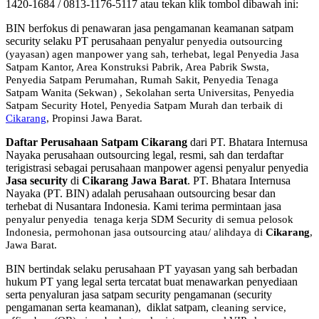
1420-1684 / 0813-1176-5117 atau tekan klik tombol dibawah ini:
BIN berfokus di penawaran jasa pengamanan keamanan satpam
security selaku PT perusahaan penyalur
penyedia
outsourcing
(yayasan) agen manpower yang sah, terhebat
, legal
Penyedia Jasa
Satpam Kantor, Area Konstruksi Pabrik, Area Pabrik Swsta,
Penyedia Satpam Perumahan, Rumah Sakit,
Penyedia Tenaga
Satpam Wanita (Sekwan) ,
Sekolahan serta Universitas, Penyedia
Satpam Security Hotel, Penyedia Satpam Murah dan terbaik di
Cikarang
, Propinsi Jawa Barat.
Daftar Perusahaan Satpam Cikarang
dari PT. Bhatara Internusa
Nayaka perusahaan outsourcing legal, resmi, sah dan terdaftar
terigistrasi sebagai perusahaan manpower agensi penyalur penyedia
Jasa security
di
Cikarang Jawa Barat
. PT. Bhatara Internusa
Nayaka (PT. BIN) adalah perusahaan outsourcing besar dan
terhebat di Nusantara Indonesia. Kami terima permintaan jasa
penyalur
penyedia tenaga kerja SDM Security di semua pelosok
Indonesia, permohonan jasa outsourcing atau/ alihdaya di
Cikarang
,
Jawa Barat.
BIN bertindak selaku perusahaan PT yayasan yang sah berbadan
hukum PT yang legal serta tercatat buat menawarkan penyediaan
serta penyaluran jasa satpam security pengamanan (security
pengamanan serta keamanan), diklat satpam,
cleaning service,