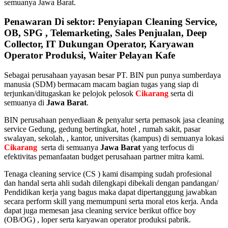
semuanya Jawa Barat.
Penawaran Di sektor: Penyiapan Cleaning Service,
OB, SPG , Telemarketing, Sales Penjualan, Deep
Collector, IT Dukungan Operator, Karyawan
Operator Produksi, Waiter Pelayan Kafe
Sebagai perusahaan yayasan besar PT. BIN pun punya sumberdaya
manusia (SDM) bermacam macam bagian tugas yang siap di
terjunkan/ditugaskan ke pelojok pelosok
Cikarang
serta di
semuanya di
Jawa Barat
.
BIN perusahaan penyediaan & penyalur serta pemasok jasa cleaning
service Gedung, gedung bertingkat, hotel , rumah sakit, pasar
swalayan, sekolah, , kantor, universitas (kampus) di semuanya lokasi
Cikarang
serta di semuanya
Jawa Barat
yang terfocus di
efektivitas pemanfaatan budget perusahaan partner mitra kami.
Tenaga cleaning service (CS ) kami disamping sudah profesional
dan handal serta ahli sudah dilengkapi dibekali dengan pandangan/
Pendidikan kerja yang bagus maka dapat dipertanggung jawabkan
secara perform skill yang memumpuni serta moral etos kerja. Anda
dapat juga memesan jasa cleaning service berikut office boy
(OB/OG) , loper serta karyawan operator produksi pabrik.