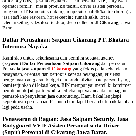
office boy (OB) , jasa bodyguard asisten personal VIP , karyawan
operator forklift, mesin produksi tekstil, driver asisten personal,
programer IT Komputer, dukungan operator pabrik/kantor (buruh) ,
jasa staff kafe restoran, housekeeping rumah sakit, loper,
telemarketing, sales door to door, deep collector di
Cikarang
, Jawa
Barat.
Daftar Perusahaan Satpam Cikarang PT. Bhatara
Internusa Nayaka
Kami siap untuk bekerjasama dan bermitra sebagai agency
(yayasan)
Daftar Perusahaan Satpam Cikarang
dan penyalur
Penyedia
jasa satpam
di
Cikarang
yang fokus pada kehandalan
pelayanan, orientasi dan berfokus kepada pelanggan, efisiensi
penggunaan anggaran budget dan produktivitas para personil yang
kami terjunkan di lokasi kerja. BIN mempunyai memiliki komitmen
penuh untuk jadi partner/mitra terhebat upaya anda dalam bagian
pemasokan/penyaluran jasa outsourcing. Kami bakal lengkapi
kepentingan perusahaan PT anda biar dapat bertambah baik kembali
lagi pada usaha.
Penawaran di Bagian: Jasa Satpam Security, Jasa
Bodyguard VVIP Asisten Personal serta Driver
(Supir) Personal di Cikarang Jawa Barat.