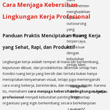
Cara Menjaga Kebersihan
berkomitmen
menghadirkan
Lingkungan Kerja Profesional
layanan
outsourcing
yang
Panduan Praktis Menciptakan Ruang Kerja
profesional,
terpercaya,
yang Sehat, Rapi, dan Produktif
dan sesuai
dengan
kebutuhan
Lingkungan kerja adalah tempat di mana ide berkembang,
setiap klien.
keputusan dibuat, dan produktivitas dibentuk setiap hari.
Kondisi ruang kerja yang bersih dan tertata bukan hanya
menciptakan kenyamanan visual, tetapi juga memengaruhi
cara orang bekerja, berinteraksi, dan menjaga disiplin. Karena
Mengenai
itu, memahami
cara menjaga kebersihan lingkungan kerja
BIN
Legalitas
profesional
menjadi kebutuhan penting bagi setiap
Group
organisasi yang ingin berkembang secara berkelanjutan.
Layanan