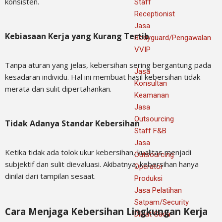
konsisten.
Staff
Receptionist
Jasa
Kebiasaan Kerja yang Kurang Tertib
Bodyguard/Pengawalan
VVIP
Tanpa aturan yang jelas, kebersihan sering bergantung pada
Jasa
kesadaran individu. Hal ini membuat hasil kebersihan tidak
Konsultan
merata dan sulit dipertahankan.
Keamanan
Jasa
Outsourcing
Tidak Adanya Standar Kebersihan
Staff F&B
Jasa
Ketika tidak ada tolok ukur kebersihan, kualitas menjadi
Outsourcing
subjektif dan sulit dievaluasi. Akibatnya, kebersihan hanya
Operator
dinilai dari tampilan sesaat.
Produksi
Jasa Pelatihan
Satpam/Security
Cara Menjaga Kebersihan Lingkungan Kerja
Diklat Gada