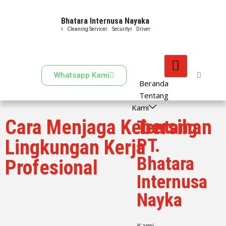
Bhatara Internusa Nayaka
Skip
Cleaning Service
Security
Driver
to
content
Whatsapp Kami
Beranda
Tentang
Kami
Cara Menjaga Kebersihan
Tentang
PT.
Lingkungan Kerja
Bhatara
Profesional
Internusa
Nayka
Kami