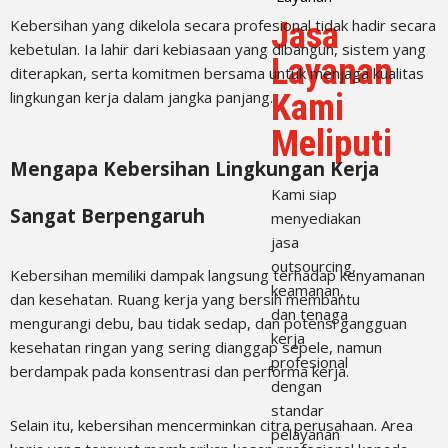
Jasa
Kebersihan yang dikelola secara profesional tidak hadir secara
kebetulan. Ia lahir dari kebiasaan yang dibangun, sistem yang
Layanan
diterapkan, serta komitmen bersama untuk menjaga kualitas
Kami
lingkungan kerja dalam jangka panjang.
Meliputi
Mengapa Kebersihan Lingkungan Kerja
Kami siap
Sangat Berpengaruh
menyediakan
jasa
outsourcing,
Kebersihan memiliki dampak langsung terhadap kenyamanan
keamanan,
dan kesehatan. Ruang kerja yang bersih membantu
dan tenaga
mengurangi debu, bau tidak sedap, dan potensi gangguan
kerja
kesehatan ringan yang sering dianggap sepele, namun
profesional
berdampak pada konsentrasi dan performa kerja.
dengan
standar
Selain itu, kebersihan mencerminkan citra perusahaan. Area
pelayanan