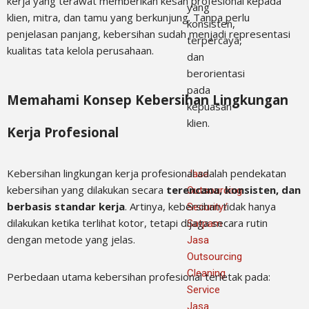
kerja yang terawat memberikan kesan profesional kepada
yang
klien, mitra, dan tamu yang berkunjung. Tanpa perlu
konsisten,
penjelasan panjang, kebersihan sudah menjadi representasi
terpercaya,
kualitas tata kelola perusahaan.
dan
berorientasi
pada
Memahami Konsep Kebersihan Lingkungan
kepuasan
klien.
Kerja Profesional
Kebersihan lingkungan kerja profesional adalah pendekatan
Jasa
kebersihan yang dilakukan secara
terencana, konsisten, dan
Outsourcing
berbasis standar kerja
. Artinya, kebersihan tidak hanya
Security/
dilakukan ketika terlihat kotor, tetapi dijaga secara rutin
Satpam
dengan metode yang jelas.
Jasa
Outsourcing
Cleaning
Perbedaan utama kebersihan profesional terletak pada:
Service
Jasa