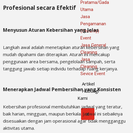
Pratama/Gada
Profesional secara Efektif
Utama
Jasa
Pengamanan
Menyusun Aturan Kebersihan yang Jelas
(Security)
Event
Jasa General
Langkah awal adalah menetapkan aturan kebersihan yang
Cleaning
mudah dipahami dan diterapkan. Aturan ini mencakup
Jasa
penggunaan area bersama, pengelolaan sampah, serta
Cleaning
tanggung jawab setiap individu terhadap ruang kerjanya.
Sevice Event
Artikel
Menerapkan Jadwal Pembersihan yang Konsisten
Hubungi
Kami
Kebersihan profesional membutuhkan jadwal yang teratur,
baik harian, mingguan, maupun berkala. Jadwal ini sebaiknya
X
disesuaikan dengan jam operasional agar tidak mengganggu
aktivitas utama.