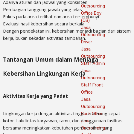
Adanya aturan dan jadwal yang konsisten
Outsourcing
Pembagian tanggung jawab yang jelas
Office Boy
Fokus pada area terlihat dan area tersembunyi
(OB)
Evaluasi hasil kebersihan secara berkala
Jasa
Dengan pendekatan ini, kebersihan menjadi bagian dari sistem
Outsourcing
kerja, bukan sekadar aktivitas tambahan.
Driver
Jasa
Outsourcing
Tantangan Umum dalam Menjaga
Staff Admin
Jasa
Kebersihan Lingkungan Kerja
Outsourcing
Staff Front
Office
Aktivitas Kerja yang Padat
Jasa
Outsourcing
Lingkungan kerja dengan aktivitas tinggi cenderung cepat
Back Office
kotor. Lalu lintas karyawan, tamu, dan penggunaan fasilitas
Jasa
bersama meningkatkan kebutuhan pembersihan yang
Outsourcing