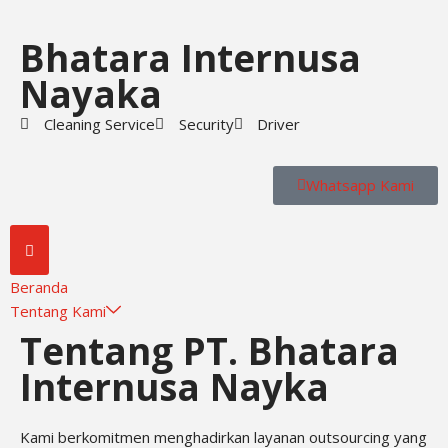
Bhatara Internusa
Skip
to
Nayaka
content
Cleaning Service
Security
Driver
Whatsapp Kami
Beranda
Tentang Kami
Tentang PT. Bhatara
Internusa Nayka
Kami berkomitmen menghadirkan layanan outsourcing yang