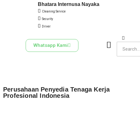
Bhatara Internusa Nayaka
Cleaning Service
Skip
Security
to
Driver
content
Whatsapp Kami
Perusahaan Penyedia Tenaga Kerja
Profesional Indonesia