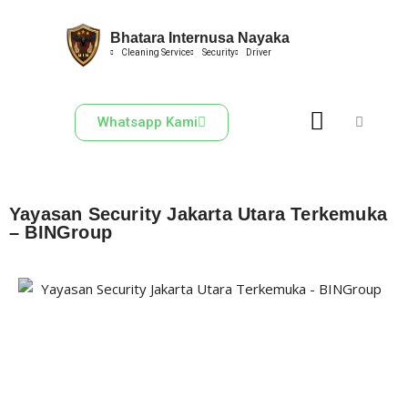
Bhatara Internusa Nayaka
Skip
Cleaning Service
Security
Driver
to
content
Whatsapp Kami
Yayasan Security Jakarta Utara Terkemuka
– BINGroup