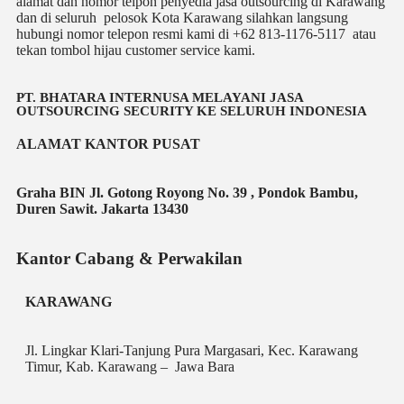
alamat dan nomor telpon penyedia jasa outsourcing di Karawang
dan di seluruh pelosok Kota Karawang silahkan langsung
hubungi nomor telepon resmi kami di +62 813-1176-5117 atau
tekan tombol hijau customer service kami.
PT. BHATARA INTERNUSA MELAYANI JASA
OUTSOURCING SECURITY KE SELURUH INDONESIA
ALAMAT KANTOR PUSAT
Graha BIN Jl. Gotong Royong No. 39 , Pondok Bambu,
Duren Sawit. Jakarta 13430
Kantor Cabang & Perwakilan
KARAWANG
Jl. Lingkar Klari-Tanjung Pura Margasari, Kec. Karawang
Timur, Kab. Karawang – Jawa Bara