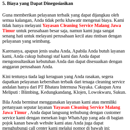
5. Biaya yang Dapat Dinegosiasikan
Guna memberikan pelayanan terbaik yang dapat dijangkau oleh
semua kalangan, Anda tidak perlu khawatir mengenai biaya. Kami
tidak hanya melayani
Yayasan Cleaning Service Malang Jawa
Timur
untuk perusahaan besar saja, namun kami juga sangat
senang hati untuk melayani perusahaan kecil atau rintisan dengan
pelayanan yang seimbang.
Karenanya, apapun jenis usaha Anda, Apabila Anda butuh layanan
kami, Anda cukup hubungi staf kami dan Anda dapat
mengonsultasikan kebutuhan Anda dan dapat disesuaikan dengan
anggaran perusahaan Anda.
Kini tentunya tiada lagi keraguan yang Anda rasakan, segera
dapatkan pelayanan kebersihan terbaik dari tenaga cleaning service
andalan hanya dari PT Bhatara Internusa Nayaka. Cakupan Area
Meliputi : Blimbing, Kedungkandang, Klojen, Lowokwaru, Sukun.
Bila Anda berminat menggunakan layanan kami atau memiliki
pertanyaan seputar layanan
Yayasan Cleaning Service Malang
Jawa Timur
, Anda dapat langsung terhubung dengan customer
service kami dengan menekan logo WhatsApp yang ada di bagian
pojok kanan bawah website kami atau Anda juga dapat
menghubungi call center kami melalui nomor di bawah ini: