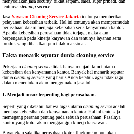
menyediakan jasa security, diklat satpam, sales, supir pribadi, dan
tentunya
cleaning service
Jasa
Yayasan Cleaning Service Jakarta
tentunya memberikan
pelayanan kebersihan terbaik. Hal ini tentunya akan mempermudah
perusahaan dalam menjaga kebersihan serta kenyamanan kantor.
Apabila kebersihan perusahaan tidak terjaga, maka akan
berpengaruh pada kinerja karyawan dan tentunya layanan serta
produk yang dihasilkan pun tidak maksimal.
Fakta menarik seputar dunia cleaning service
Pekerjaan
cleanng service
tidak hanya menjadi kunci utama
kebersihan dan kenyamanan kantor. Banyak hal menarik seputar
dunia
cleaning service
yang harus Anda ketahui, agar tidak ragu
dalam menentukan akan menggunakan jasa ini.
1. Menjadi unsur terpenting bagi perusahaan.
Seperti yang diketahui bahwa tugas utama
cleaning sevice
adalah
menjaga kebersihan dan kenyamanan kantor. Hal ini tentu saja
memegang peranan penting pada sebuah perusahaan. Pasalnya
kantor yang kotor akan mengganggu kinerja karyawan.
Bayangkan saja jika perusahaan kotor, lingkungan pun akan