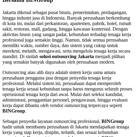
Jakarta dikenal sebagai pusat bisnis, pemerintahan, perdagangan,
hingga industri jasa di Indonesia. Banyak perusahaan berkembang
di kota ini, mulai dari perkantoran, apartemen, pabrik, hotel, rumah
sakit, restoran, mall, gudang, hingga kawasan komersial. Dengan
aktivitas bisnis yang sangat padat, kebutuhan terhadap tenaga kerja
profesional juga semakin tinggi. Namun, tidak semua perusahaan
memiliki waktu, sumber daya, dan sistem yang cukup untuk
merekrut, melatih, mengawasi, serta mengelola tenaga kerja secara
mandiri. Di sinilah
solusi outsourcing Jakarta
menjadi pilihan
yang semakin banyak digunakan oleh perusahaan modern.
Outsourcing atau alih daya adalah sistem kerja sama antara
perusahaan pengguna jasa dengan penyedia tenaga kerja
profesional. Melalui sistem ini, perusahaan dapat memperoleh
tenaga kerja sesuai kebutuhan tanpa harus mengurus seluruh proses
operasional tenaga kerja dari awal. Mulai dari seleksi kandidat,
administrasi, penggantian personel, pengawasan, hingga evaluasi
kerja dapat dibantu oleh vendor outsourcing terpercaya seperti
BINGroup
.
Sebagai penyedia layanan outsourcing profesional,
BINGroup
hadir untuk membantu perusahaan di Jakarta mendapatkan tenaga
kerja yang siap kerja, disiplin, terlatih, dan sesuai kebutuhan