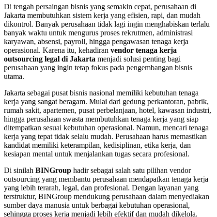
Di tengah persaingan bisnis yang semakin cepat, perusahaan di
Jakarta membutuhkan sistem kerja yang efisien, rapi, dan mudah
dikontrol. Banyak perusahaan tidak lagi ingin menghabiskan terlalu
banyak waktu untuk mengurus proses rekrutmen, administrasi
karyawan, absensi, payroll, hingga pengawasan tenaga kerja
operasional. Karena itu, kehadiran
vendor tenaga kerja
outsourcing legal di Jakarta
menjadi solusi penting bagi
perusahaan yang ingin tetap fokus pada pengembangan bisnis
utama.
Jakarta sebagai pusat bisnis nasional memiliki kebutuhan tenaga
kerja yang sangat beragam. Mulai dari gedung perkantoran, pabrik,
rumah sakit, apartemen, pusat perbelanjaan, hotel, kawasan industri,
hingga perusahaan swasta membutuhkan tenaga kerja yang siap
ditempatkan sesuai kebutuhan operasional. Namun, mencari tenaga
kerja yang tepat tidak selalu mudah. Perusahaan harus memastikan
kandidat memiliki keterampilan, kedisiplinan, etika kerja, dan
kesiapan mental untuk menjalankan tugas secara profesional.
Di sinilah
BINGroup
hadir sebagai salah satu pilihan vendor
outsourcing yang membantu perusahaan mendapatkan tenaga kerja
yang lebih terarah, legal, dan profesional. Dengan layanan yang
terstruktur, BINGroup mendukung perusahaan dalam menyediakan
sumber daya manusia untuk berbagai kebutuhan operasional,
sehingga proses kerja menjadi lebih efektif dan mudah dikelola.