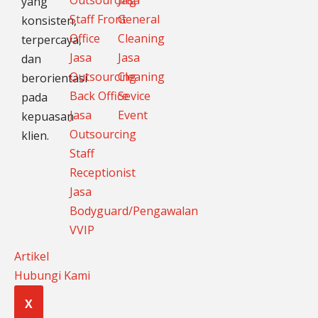
Outsourcing
Jasa
yang
Staff Front
General
konsisten,
Office
Cleaning
terpercaya,
Jasa
Jasa
dan
Outsourcing
Cleaning
berorientasi
Back Office
Sevice
pada
Jasa
Event
kepuasan
Outsourcing
klien.
Staff
Receptionist
Jasa
Bodyguard/Pengawalan
VVIP
Artikel
Hubungi Kami
X