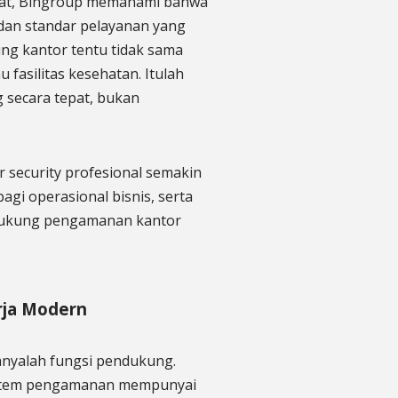
Pusat, Bingroup memahami bahwa
o, dan standar pelayanan yang
g kantor tentu tidak sama
u fasilitas kesehatan. Itulah
 secara tepat, bukan
 security profesional semakin
agi operasional bisnis, serta
ndukung pengamanan kantor
rja Modern
nyalah fungsi pendukung.
sistem pengamanan mempunyai