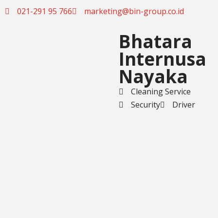
021-291 95 766
marketing@bin-group.co.id
Skip
Bhatara
to
Internusa
content
Nayaka
Cleaning Service
Security
Driver