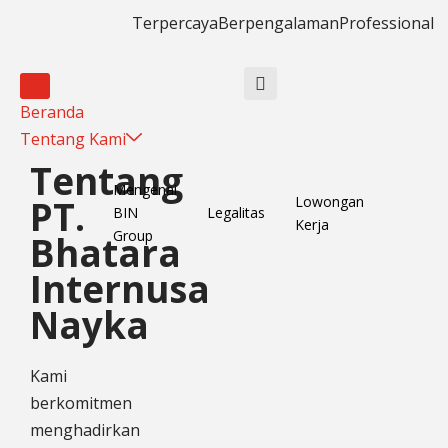
Terpercaya
Berpengalaman
Professional
Beranda
Tentang Kami
Tentang
Mengenai
Lowongan
PT.
BIN
Legalitas
Kerja
Group
Bhatara
Internusa
Nayka
Kami
berkomitmen
menghadirkan