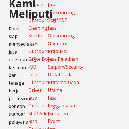
Kami
Satpam
Jasa
Meliputi
Jasa
Outsourcing
Outsourcing
Staff F&B
Cleaning
Jasa
Kami
Service
Outsourcing
siap
Jasa
Operator
menyediakan
Outsourcing
Produksi
jasa
Office Boy
Jasa Pelatihan
outsourcing,
(OB)
Satpam/Security
keamanan,
Jasa
Diklat Gada
dan
Outsourcing
Pratama/Gada
tenaga
Driver
Utama
kerja
Jasa
Jasa
profesional
Outsourcing
Pengamanan
dengan
Staff Admin
(Security)
standar
Jasa
Event
pelayanan