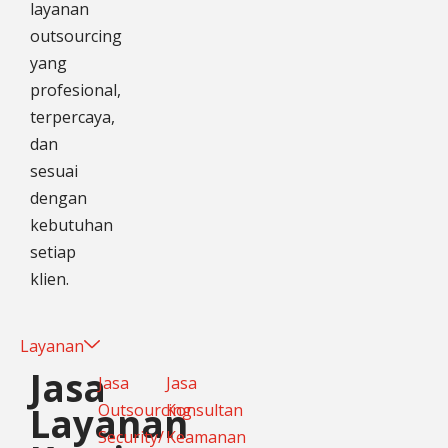
layanan
outsourcing
yang
profesional,
terpercaya,
dan
sesuai
dengan
kebutuhan
setiap
klien.
Layanan
Jasa
Jasa
Jasa
Layanan
Outsourcing
Konsultan
Security/
Keamanan