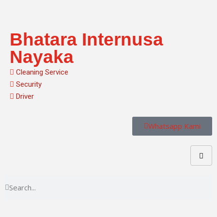
Skip
Bhatara Internusa
to
content
Nayaka
Cleaning Service
Security
Driver
Whatsapp Kami