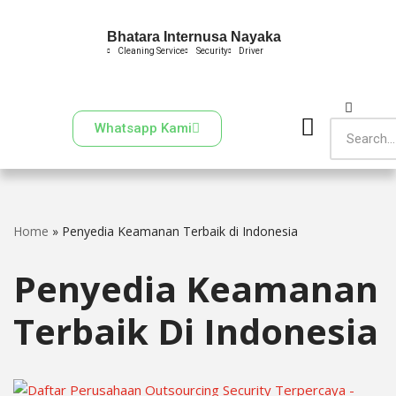
Bhatara Internusa Nayaka
Skip
Cleaning Service
Security
Driver
to
content
Whatsapp Kami
Home
»
Penyedia Keamanan Terbaik di Indonesia
Penyedia Keamanan
Terbaik Di Indonesia