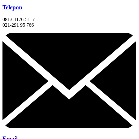
Telepon
0813-1176-5117
021-291 95 766
Email