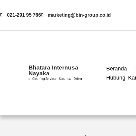
021-291 95 766
marketing@bin-group.co.id
Skip
to
content
Bhatara Internusa
Beranda
Nayaka
Hubungi Ka
Cleaning Service
Security
Driver