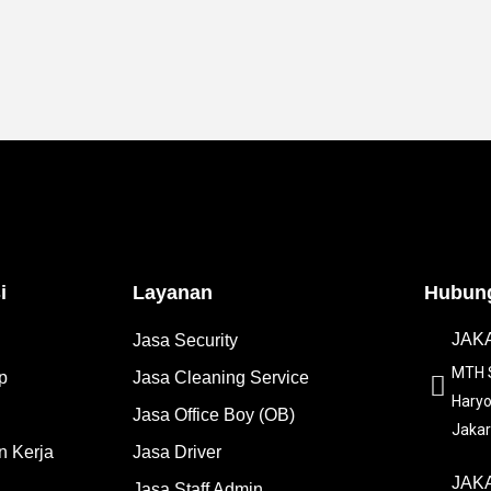
i
Layanan
Hubung
JAKA
Jasa Security
MTH S
p
Jasa Cleaning Service
Haryo
Jasa Office Boy (OB)
Jakar
 Kerja
Jasa Driver
JAKA
Jasa Staff Admin