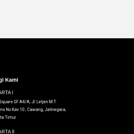
i Kami
RTA I
quare GF A4/A, Jl. Letjen M.T.
no No.Kav 10 , Cawang, Jatinegara,
ta Timur
RTA II