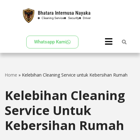
Bhatara Internusa Nayaka
Skip
Cleaning Service
Security
Driver
to
content
Whatsapp Kami
Home
»
Kelebihan Cleaning Service untuk Kebersihan Rumah
Kelebihan Cleaning
Service Untuk
Kebersihan Rumah