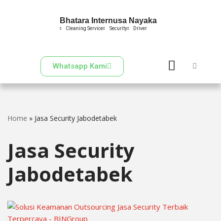
Bhatara Internusa Nayaka
Skip
Cleaning Service
Security
Driver
to
content
Whatsapp Kami
Home
»
Jasa Security Jabodetabek
Jasa Security
Jabodetabek