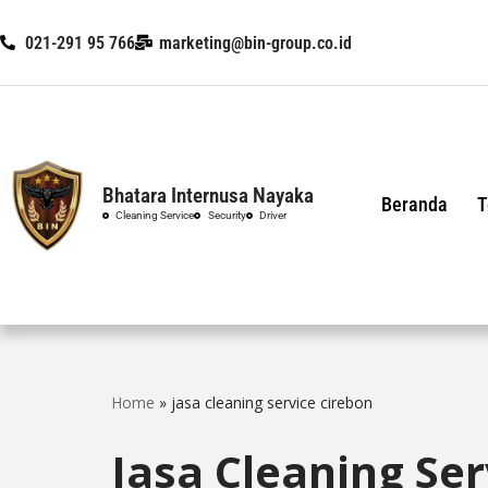
021-291 95 766
marketing@bin-group.co.id
Skip
to
content
Bhatara Internusa Nayaka
Beranda
T
Cleaning Service
Security
Driver
Home
»
jasa cleaning service cirebon
Jasa Cleaning Ser