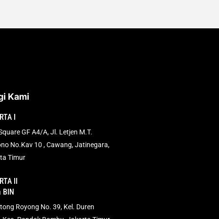
i Kami
RTA I
quare GF A4/A, Jl. Letjen M.T.
no No.Kav 10 , Cawang, Jatinegara,
ta Timur
TA II
a BIN
otong Royong No. 39, Kel. Duren