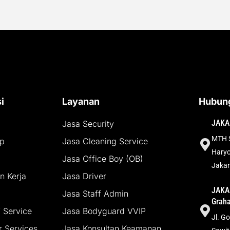
i
Layanan
Hubung
JAKA
Jasa Security
MTH S
up
Jasa Cleaning Service
Haryo
Jasa Office Boy (OB)
Jakar
 Kerja
Jasa Driver
JAKAR
Jasa Staff Admin
Grah
 Service
Jasa Bodyguard VVIP
Jl. G
 Services
Jasa Konsultan Keamanan