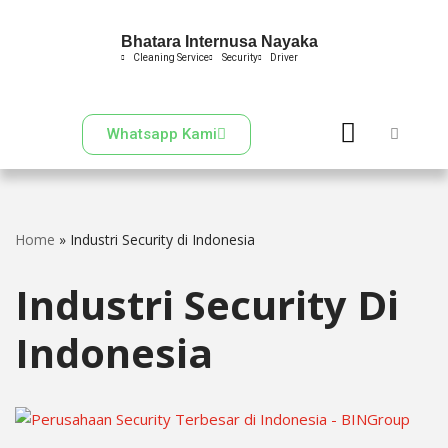
Bhatara Internusa Nayaka
Skip
Cleaning Service
Security
Driver
to
content
Whatsapp Kami
Home
»
Industri Security di Indonesia
Industri Security Di
Indonesia